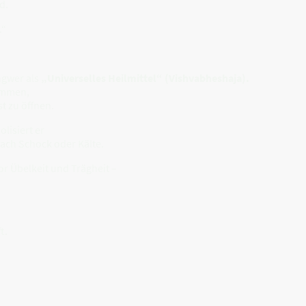
d.
.“
ngwer als
„Universelles Heilmittel“ (Vishvabheshaja).
ommen,
t zu öffnen.
lisiert er
ach Schock oder Kälte.
or Übelkeit und Trägheit –
t.