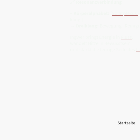
🔗
Resonanzverbindung
–
Körperalphabet:
[
Solarplexus
–
klingt]
→
Dreiklang:
Bewegung ·
Reinig
Ingwer bringt Energie in
Fluss
,
wandelt Hitze in Bewusstsein
und stärkt die feurige Seite des
L
Startseite