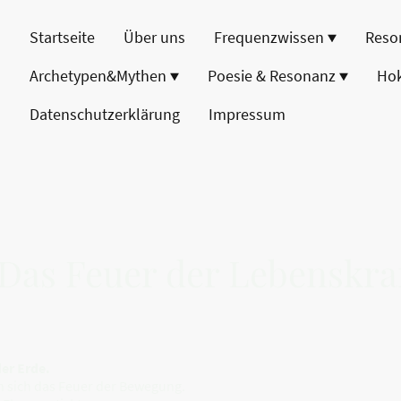
Startseite
Über uns
Frequenzwissen
Reso
Archetypen&Mythen
Poesie & Resonanz
Ho
Datenschutzerklärung
Impressum
 Das Feuer der Lebenskra
er Erde.
in sich das Feuer der Bewegung.