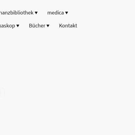
nanzbibliothek
medica
kaskop
Bücher
Kontakt
ft