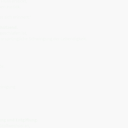
Fluss erstickt,
ben zurück.
es sich erinnert.“
chützend.
geschlafen ist,
e ursprüngliche Schwingung der Lebendigkeit.
de.
einigung
rung und Entgiftung.
Stoffwechsel an,