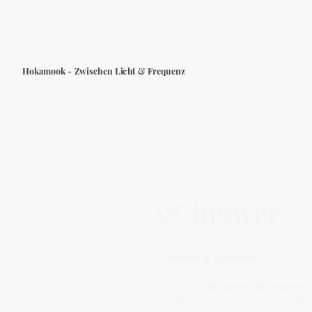
Hokamook - Zwischen Licht & Frequenz
🌿 Ingwer –
🪶
Wesen & Symbolik
Ingwer ist
die Sonne im Inneren d
Er wächst verborgen, doch trägt 