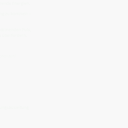
erende Energien.
gung zu kommen –
 wärmenden Puls,
u überfordern.
sonanzen)
ungsausleitung