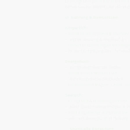
Er bringt Energie in Kreislauf und 
öffnet Kanäle, wärmt und stärkt
🌿
Nahrung & Bewusstsein
Körperlich:
– stärkt Immunsystem & Stoffwec
– regt Verdauung & Kreislauf an
– lindert Entzündungen & Kältege
– fördert Entgiftung über Schwei
Energetisch:
– reinigt stagnierende Felder
– stärkt innere Willenskraft
– löst energetische Blockaden
– harmonisiert Magen-, Leber- un
Seelisch:
– bringt Mut & Handlungsfreude
– stärkt Durchhaltevermögen & P
– klärt Angstfelder durch Wärme
– erinnert: Bewegung ist Heilung
✨
Spirituelle Bedeutung