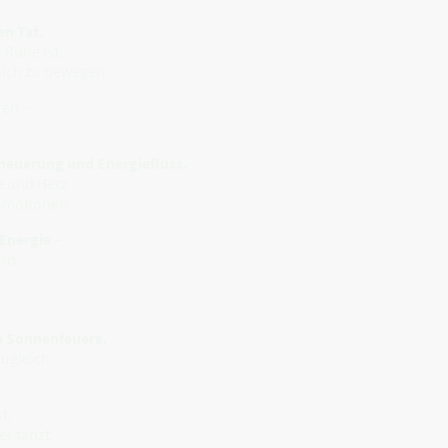
en Tat.
 Ruhe ist,
sich zu bewegen.
ren –
rneuerung und Energiefluss.
le und Herz
 Emotionen.
 Energie
–
ird.
n Sonnenfeuers.
zugleich.
t,
er tanzt,