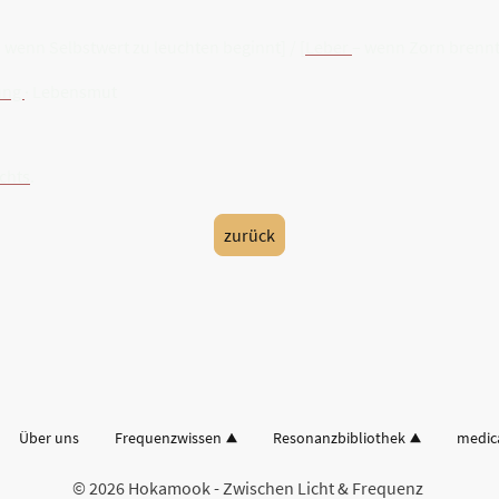
 wenn Selbstwert zu leuchten beginnt] / [
Leber
– wenn Zorn brennt]
ung
· Lebensmut
ichts
.
zurück
Über uns
Frequenzwissen
Resonanzbibliothek
medic
© 2026 Hokamook - Zwischen Licht & Frequenz