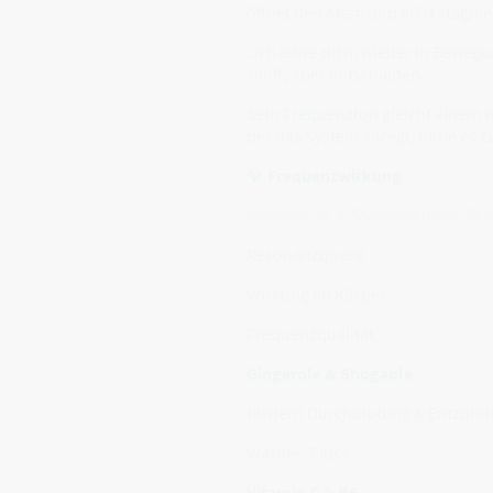
öffnet den Atem und klärt stagni
„Ich lehre dich, wieder in Bewe
sanft, aber entschieden.“
Sein Frequenzton gleicht einem
der das System anregt, ohne es z
💎
Frequenzwirkung
(Inhaltsstoff- & Spurenelement-Re
Resonanzquelle
Wirkung im Körper
Frequenzqualität
Gingerole & Shogaole
fördern Durchblutung & Entzünd
Wärme · Fluss
Vitamin C & B6