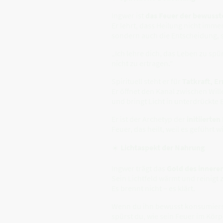
Ingwer ist
das Feuer der bewusst
Er lehrt, dass Heilung nicht immer
sondern auch die Entscheidung, 
„Ich lehre dich, das Leben zu spü
nicht zu ertragen.“
Spirituell steht er für
Tatkraft, E
Er öffnet den Kanal zwischen Wil
und bringt Licht in unterdrückte
Er ist der Archetyp der
initiierten
Feuer, das heilt, weil es geführt w
☀️
Lichtaspekt der Nahrung
Ingwer trägt das
Gold des innere
Sein Lichtfeld wärmt und reinigt 
Es brennt nicht – es klärt.
Wenn du ihn bewusst konsumiers
spürst du, wie sein Feuer im Körp