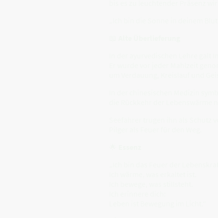
bis es zu leuchtender Präsenz wir
„Ich bin die Sonne in deinem Blut
📖
Alte Überlieferung
In der ayurvedischen Lehre galt I
Er wurde vor jeder Mahlzeit gen
um Verdauung, Kreislauf und Geis
In der chinesischen Medizin symbo
die Rückkehr der Lebenswärme n
Seefahrer trugen ihn als Schutz v
Pilger als Feuer für den Weg.
🌟
Essenz
„Ich bin das Feuer der Lebenskraf
Ich wärme, was erkaltet ist.
Ich bewege, was stillsteht.
Ich erinnere dich:
Leben ist Bewegung im Licht.“