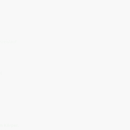
Kreislauf
el
im Körper.