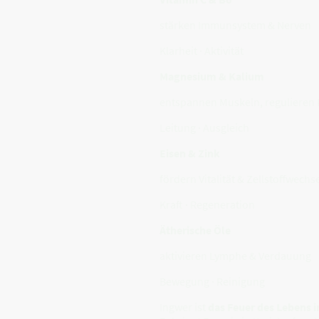
stärken Immunsystem & Nerven
Klarheit · Aktivität
Magnesium & Kalium
entspannen Muskeln, regulieren 
Leitung · Ausgleich
Eisen & Zink
fördern Vitalität & Zellstoffwechs
Kraft · Regeneration
Ätherische Öle
aktivieren Lymphe & Verdauung
Bewegung · Reinigung
Ingwer ist
das Feuer des Lebens 