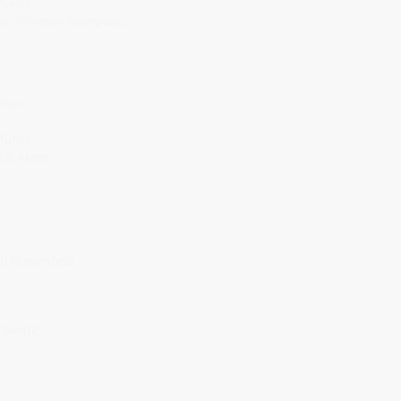
Geist,
 den inneren Kompass.
hsel
fühle
ß & Atem
d Nierenfeld
räsenz