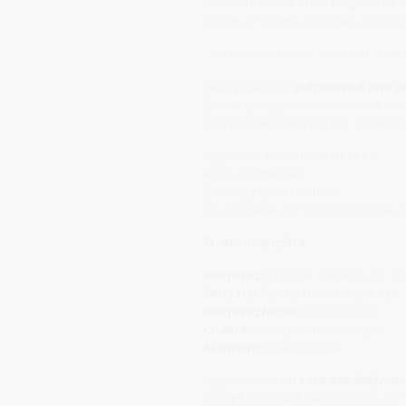
Wo Kälte lähmt oder Trägheit den 
bringt er Wärme, Klarheit und Le
„Ich bin das Feuer, das heilt, weil 
Sein Wesen ist
aktivierend und s
Er ruft Energie dorthin, wo sie ein
und erinnert den Körper an sein
Ingwer ist kein stiller Heiler –
er ist ein Wecker.
Er bringt Licht dorthin,
wo Schwere zur Gewohnheit wur
🌀
Resonanzfeld
Frequenz:
Wärme · Bewegung · R
Ton / Hz:
528 Hz (Herzfrequenz)
Frequenzfarbe:
Gold-Orange
Chakra:
Solarplexus / Wurzel
Element:
Feuer & Erde
Ingwer wirkt im
Feld der Aktivie
Er regt Kreislauf, Verdauung und 