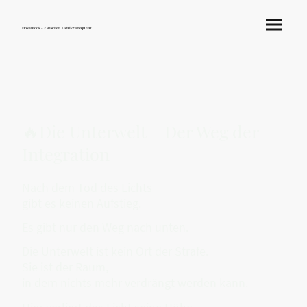
Hokamook - Zwischen Licht & Frequenz
🔥Die Unterwelt – Der Weg der
Integration
Nach dem Tod des Lichts
gibt es keinen Aufstieg.
Es gibt nur den Weg nach unten.
Die Unterwelt ist kein Ort der Strafe.
Sie ist der Raum,
in dem nichts mehr verdrängt werden kann.