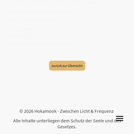
sondern indem man nichts mehr meidet.
Die Unterwelt ist kein Ende.
Sie ist der Durchgang.
Und jeder,
der ihn geht,
trägt danach mehr Wahrheit
als Licht.
zurück zur Übersicht
© 2026 Hokamook - Zwischen Licht & Frequenz
Alle Inhalte unterliegen dem Schutz der Seele und des
Gesetzes.