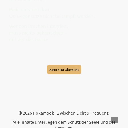
Reife entsteht dort,
wo Gegensätze nicht bekämpft werden.
Wer den Drachen integriert,
muss nichts beherrschen –
er trägt das Ganze.
zurück zur Übersicht
© 2026 Hokamook - Zwischen Licht & Frequenz
Alle Inhalte unterliegen dem Schutz der Seele und des
Gesetzes.