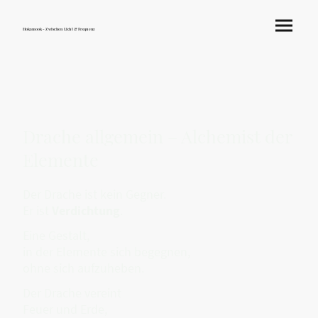
Hokamook - Zwischen Licht & Frequenz
Drache allgemein – Alchemist der
Elemente
Der Drache ist kein Gegner.
Er ist
Verdichtung
.
Eine Gestalt,
in der Elemente sich begegnen,
ohne sich aufzuheben.
Der Drache vereint
Feuer und Erde,