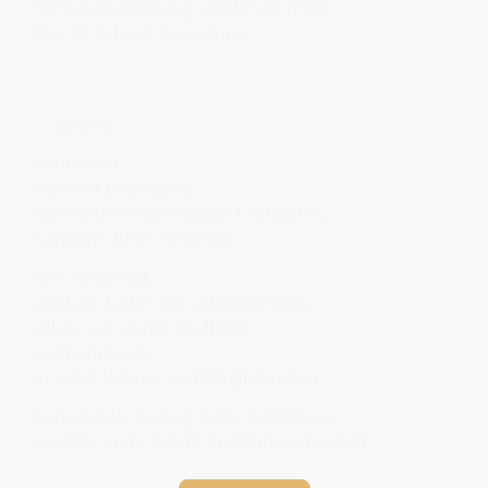
Mit jedem Atemzug werden es mehr.
Das ist Fehu in Bewegung.
---
✨ Essenz
Fehu lehrt:
Fülle ist Bewegung.
Sie entsteht nicht durch Festhalten,
sondern durch Strömen.
Wer Fehu lebt,
wird ein Leiter des Lebensstroms.
Alles, was durch ihn fließt,
vermehrt sich –
in Licht, Wärme und Möglichkeiten.
Fehu ist der Anfang jeder Schöpfung
und der erste Schritt in Richtung Freiheit.