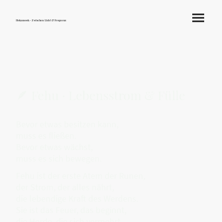
Hokamook - Zwischen Licht & Frequenz
🪶 Fehu · Lebensstrom & Fülle
Bevor etwas besitzen kann,
muss es fließen.
Bevor etwas wächst,
muss es sich bewegen.
Fehu ist der erste Atem der Runen,
der Strom, der alles nährt,
die lebendige Kraft des Werdens.
Sie ist das Feuer, das beginnt,
die Herde, die sich vermehrt,