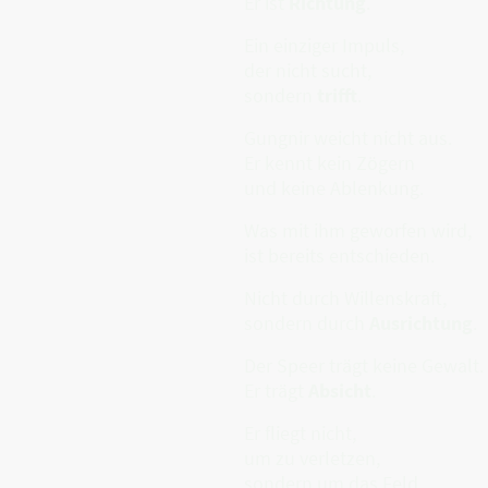
Er ist
Richtung
.
Ein einziger Impuls,
der nicht sucht,
sondern
trifft
.
Gungnir weicht nicht aus.
Er kennt kein Zögern
und keine Ablenkung.
Was mit ihm geworfen wird,
ist bereits entschieden.
Nicht durch Willenskraft,
sondern durch
Ausrichtung
.
Der Speer trägt keine Gewalt.
Er trägt
Absicht
.
Er fliegt nicht,
um zu verletzen,
sondern um das Feld