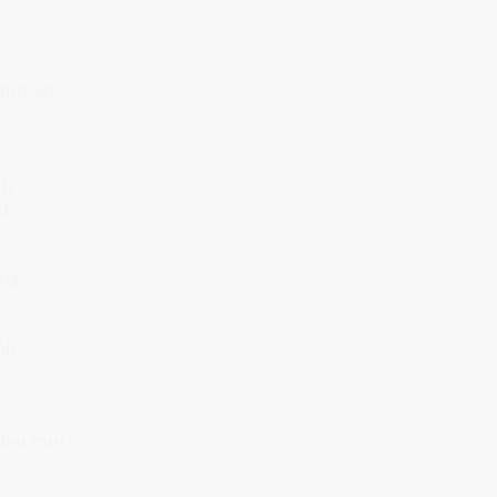
sammen.
t,
t.
ung
ir
rden muss.