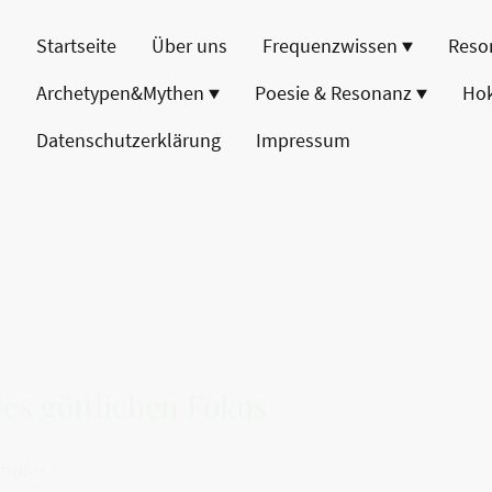
Startseite
Über uns
Frequenzwissen
Reso
Archetypen&Mythen
Poesie & Resonanz
Ho
Datenschutzerklärung
Impressum
es göttlichen Fokus
ampfes.