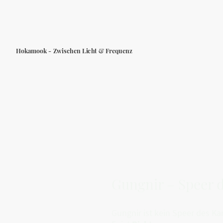
Hokamook - Zwischen Licht & Frequenz
Gungnir – Speer d
Gungnir ist kein Speer des K