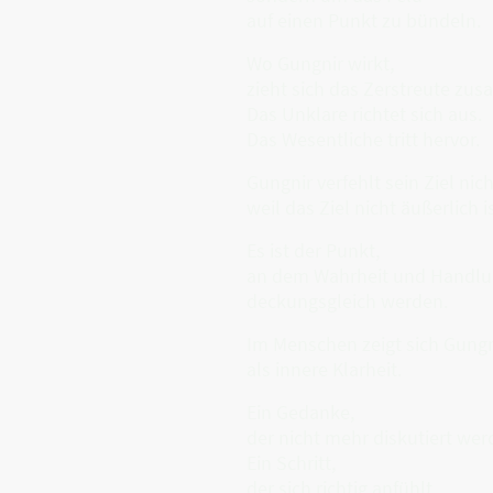
auf einen Punkt zu bündeln.
Wo Gungnir wirkt,
zieht sich das Zerstreute zu
Das Unklare richtet sich aus.
Das Wesentliche tritt hervor.
Gungnir verfehlt sein Ziel nich
weil das Ziel nicht äußerlich is
Es ist der Punkt,
an dem Wahrheit und Handl
deckungsgleich werden.
Im Menschen zeigt sich Gungn
als innere Klarheit.
Ein Gedanke,
der nicht mehr diskutiert we
Ein Schritt,
der sich richtig anfühlt,