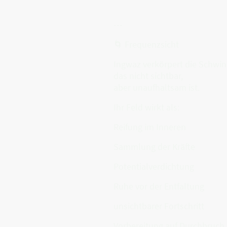
---
🌀 Frequenzsicht
Ingwaz verkörpert die Schwi
das nicht sichtbar,
aber unaufhaltsam ist.
Ihr Feld wirkt als:
Reifung im Inneren
Sammlung der Kräfte
Potentialverdichtung
Ruhe vor der Entfaltung
unsichtbarer Fortschritt
Vorbereitung auf Durchbruch