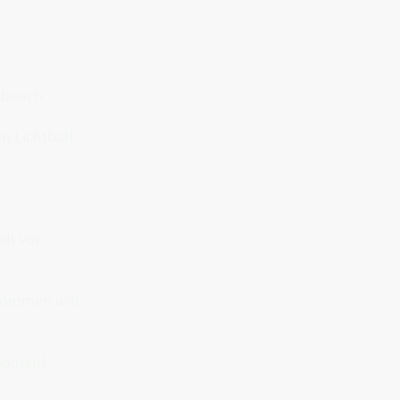
rbauch.
n Lichtball.
it vor.
kommen will.
Moment,