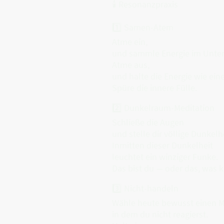
🕯 Resonanzpraxis
1️⃣ Samen-Atem
Atme ein,
und sammle Energie im Unte
Atme aus,
und halte die Energie wie eine
Spüre die innere Fülle.
2️⃣ Dunkelraum-Meditation
Schließe die Augen
und stelle dir völlige Dunkelhe
Inmitten dieser Dunkelheit
leuchtet ein winziger Funke.
Das bist du — oder das, was 
3️⃣ Nicht-handeln
Wähle heute bewusst einen 
in dem du nicht reagierst.