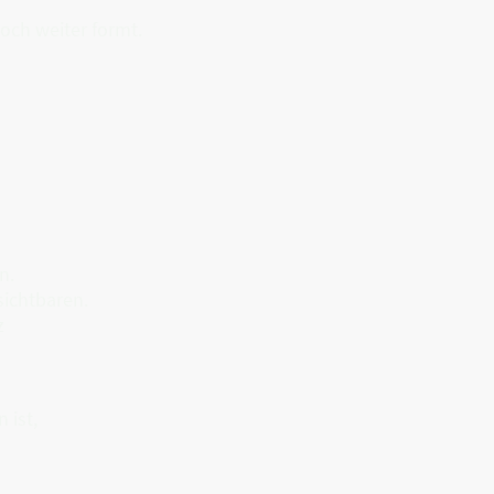
och weiter formt.
n.
sichtbaren.
z
 ist,