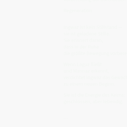
Regeneration
Ingwaz ist kein Stillstand —
sie ist geladene Stille.
Sie erinnert daran,
dass in der Ruhe
die größte Bewegung vorberei
Wenn Laguz fließt
und Mannaz erkennt,
verdichtet Ingwaz das Gewac
zu einem neuen Beginn.
Sie ist die Energie des Keims:
geschlossen, aber lebendig.
---