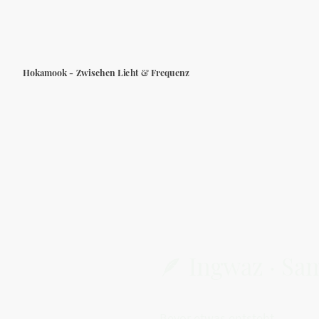
Hokamook - Zwischen Licht & Frequenz
🪶 Ingwaz · S
Bevor etwas entsteht,