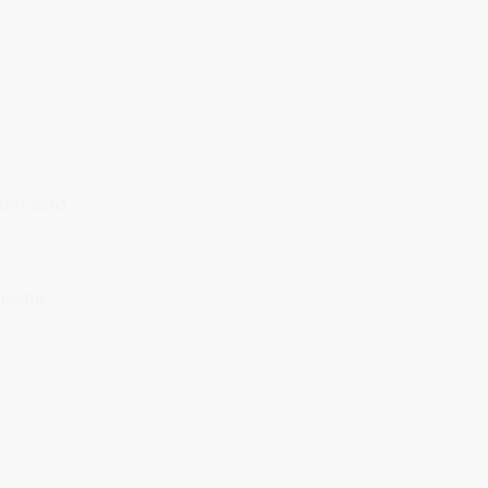
tet wird.
hsene