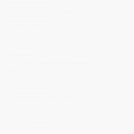
Sein Licht berührt nicht mit Feuer,
sondern mit Erinnerung.
Es fällt auf Wälder, Wasser und schlafende Häuser
und erinnert alles Lebendige daran,
dass auch die Dunkelheit
ein Teil des großen Rhythmus ist.
Máni wandert unaufhörlich über den Himmel,
verfolgt von den Wölfen der Zeit –
und doch kehrt sein Licht
jede Nacht zurück.
🌀
Frequenzsicht
Máni verkörpert die
zyklische Frequenz des Wandels
.
Während die Sonne das konstante Zentrum bildet,
zeigt der Mond die Bewegung des Lebens:
Wachsen, Füllen, Loslassen und Neubeginn.
Er ist der Spiegel des inneren Wassers,
der Taktgeber der Gezeiten,
der sanfte Dirigent der biologischen Rhythmen.
Im Feld des Bewusstseins wirkt Máni
als Erinnerung daran,
dass Entwicklung nicht linear ist.
Alles Leben folgt Zyklen –
und jedes Dunkel trägt bereits
den Keim des nächsten Lichts.