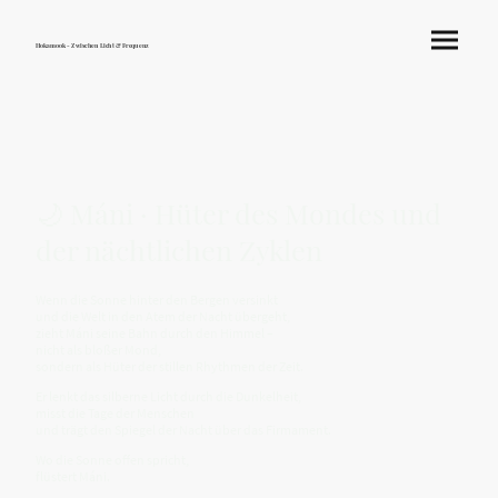
Hokamook - Zwischen Licht & Frequenz
🌙 Máni · Hüter des Mondes und
der nächtlichen Zyklen
Wenn die Sonne hinter den Bergen versinkt
und die Welt in den Atem der Nacht übergeht,
zieht Máni seine Bahn durch den Himmel –
nicht als bloßer Mond,
sondern als Hüter der stillen Rhythmen der Zeit.
Er lenkt das silberne Licht durch die Dunkelheit,
misst die Tage der Menschen
und trägt den Spiegel der Nacht über das Firmament.
Wo die Sonne offen spricht,
flüstert Máni.