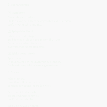
🕯
Resonanzpraxis
1️⃣
Mondatem
Atme ruhig ein und aus.
Stelle dir vor, dein Atem bewegt sich wie die Gezeiten –
sanft, rhythmisch, ohne Eile.
2️⃣
Spiegel der Nacht
Schließe kurz die Augen.
Stell dir einen ruhigen See im Mondlicht vor.
Gedanken sind nur Wellen –
das Wasser darunter bleibt still.
3️⃣
Zyklusbewusstsein
Sprich leise:
„Alles bewegt sich im Rhythmus des Lebens.
Auch mein Weg folgt seinem eigenen Mond.“
✨
Essenz
Máni erinnert,
dass Wandel kein Verlust ist,
sondern Bewegung im großen Kreis.
Er ist das Licht der Nacht,
die stille Uhr des Himmels,
der Rhythmus der Zeit.
Wo du deine Zyklen ehrst,