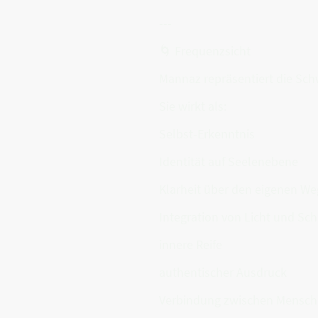
---
🌀 Frequenzsicht
Mannaz repräsentiert die Sc
Sie wirkt als:
Selbst-Erkenntnis
Identität auf Seelenebene
Klarheit über den eigenen We
Integration von Licht und Sc
innere Reife
authentischer Ausdruck
Verbindung zwischen Menschh