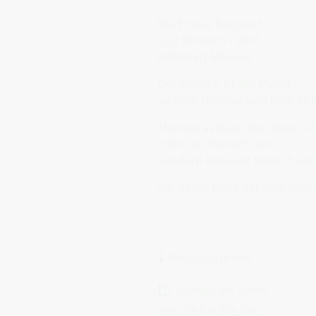
Wo Ehwaz begleitet
und Berkano nährt,
offenbart Mannaz:
Der Mensch ist der Punkt,
an dem Himmel und Erde sic
Mannaz aktiviert das Bewusst
nicht nur Mensch sein,
sondern bewusst Mensch sein
Sie ist die Rune der Selbstmei
---
🕯 Resonanzpraxis
1️⃣ Spiegel der Seele
Setz dich ruhig hin.