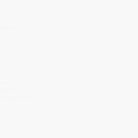
sieht —
werdens,
entität,
eist und Herz.
“