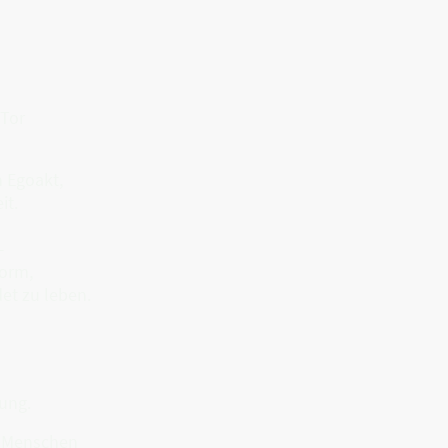
 Tor
 Egoakt,
it.
—
Form,
det zu leben.
fung.
s Menschen