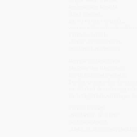
der kein Glas braucht.
Einen Spiegel,
der im Inneren entsteht,
wenn ein Mensch sich selbst 
nicht durch Rolle,
nicht durch Geschichte,
sondern durch Wesen.
Mannaz ist diese Rune.
Die Rune des Menschen,
der sich als Seele erkennt.
Die Schwingung des Bewusst
der Klarheit über die eigene Id
der Integration von Körper, G
Sie ist die Frage:
„Wer bin ich wirklich?“
Und die Antwort:
„Mehr, als ich zu sein glaubte.