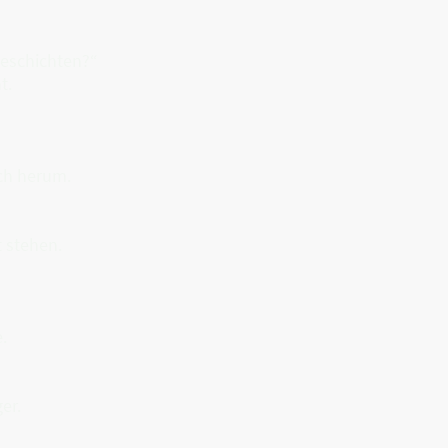
Geschichten?“
t.
ich herum.
 stehen.
.
er.