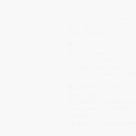
Atme.
Frage leise:
„Wer bin ich jenseits meiner 
Warte, bis ein Gefühl auftauch
Das ist Mannaz.
2️⃣ Der innere Kreis
Visualisiere einen Kreis um d
Du stehst im Zentrum.
Alle Rollen lösen sich ab.
Nur dein wahres Wesen bleibt
3️⃣ Authentischer Atem
Atme tief ein,
fühle deine Brust, deine Kehle
Beim Ausatmen sprich leise:
„Ich bin.“
Nicht mehr — und nicht wenig