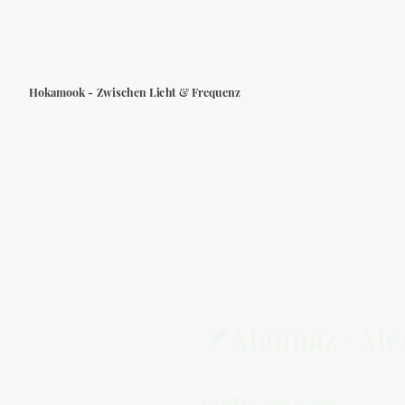
Hokamook - Zwischen Licht & Frequenz
🪶Mannaz · M
Es gibt einen Spiegel,