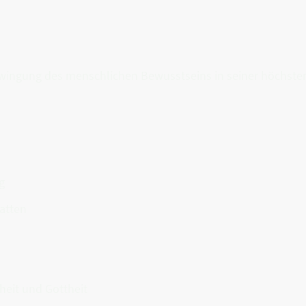
hwingung des menschlichen Bewusstseins in seiner höchste
g
hatten
eit und Gottheit