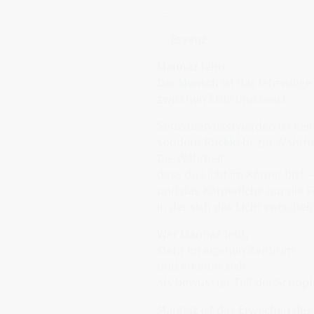
---
✨ Essenz
Mannaz lehrt:
Der Mensch ist das lebendige
zwischen Erde und Geist.
Selbstbewusstwerden ist kein
sondern Rückkehr zur Wahrhe
Die Wahrheit,
dass du Licht im Körper bist 
und das Körperliche nur die 
in der sich das Licht entschei
Wer Mannaz lebt,
steht im eigenen Zentrum
und erkennt sich
als bewusster Teil der Schöp
Mannaz ist das Erwachen de