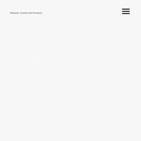
Hokamook - Zwischen Licht & Frequenz
🪶 Raidho · Rhythmus &
Wegordnung
Jeder Weg hat einen Takt.
Jede Reise einen inneren Klang.
Und jedes Leben folgt einer Linie,
die schon klingt,
bevor der erste Schritt getan ist.
Raidho ist die Rune des Weges –
der kosmischen Ordnung der Bewegung,