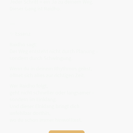
Jeder Schritt = ein Ja zu deinem Weg.
Dieser Gang ist Raidho.
---
✨ Essenz
Raidho sagt:
Der Weg entsteht nicht durch Planung –
sondern durch Schwingung.
Wenn du in deinem Rhythmus gehst,
öffnet sich alles zur richtigen Zeit.
Wer Raidho folgt,
geht nicht schneller oder langsamer –
sondern im Einklang.
Und dieser Einklang bringt dich
unfehlbar dorthin,
wo du schon immer hinwolltest.