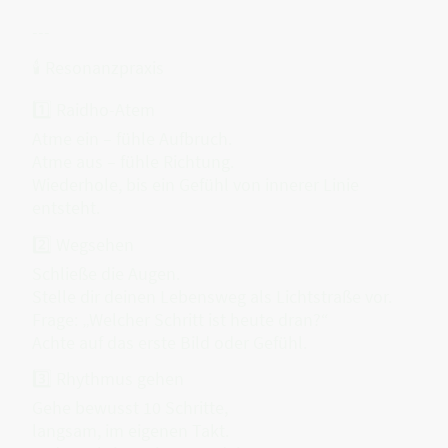
---
🕯 Resonanzpraxis
1️⃣ Raidho-Atem
Atme ein – fühle Aufbruch.
Atme aus – fühle Richtung.
Wiederhole, bis ein Gefühl von innerer Linie
entsteht.
2️⃣ Wegsehen
Schließe die Augen.
Stelle dir deinen Lebensweg als Lichtstraße vor.
Frage: „Welcher Schritt ist heute dran?“
Achte auf das erste Bild oder Gefühl.
3️⃣ Rhythmus gehen
Gehe bewusst 10 Schritte,
langsam, im eigenen Takt.