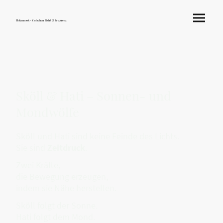
Hokamook - Zwischen Licht & Frequenz
Sköll & Hati – Sonnen- und
Mondwölfe
Sköll und Hati sind keine Feinde des Lichts.
Sie sind
Zeitdruck
.
Zwei Kräfte,
die Bewegung erzeugen,
indem sie Nähe herstellen.
Sköll folgt der Sonne.
Hati folgt dem Mond.