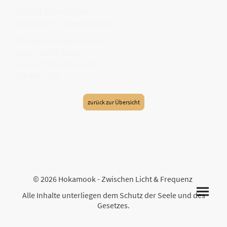
Zeit ist kein Gegner,
sondern ein Impulsgeber.
Wer den Druck versteht,
muss nicht fliehen.
Er nutzt den Moment
für Wandel.
zurück zur Übersicht
© 2026 Hokamook - Zwischen Licht & Frequenz
Alle Inhalte unterliegen dem Schutz der Seele und des
Gesetzes.