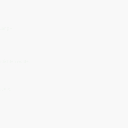
Klang –
rdichten wollte,
ngung,