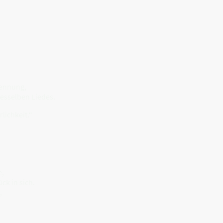
rennung,
esselben Liedes.
rlichkeit.“
e,
ck in sich.
,