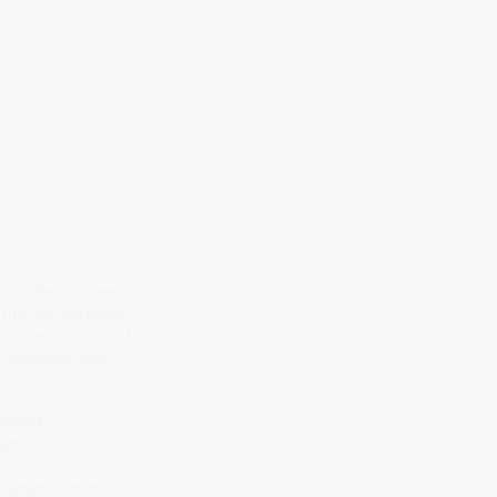
aller Resonanzen.
rum der Herzlinie,
 planetarem Geist.
e Lebensformen,
rz.
bindet,
g ein.
d gegen Liebe.