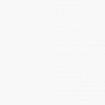
ihre Ozeane Herz.
Und wir –
wir sind die Zellen in ihrem Leib.
Alles, was wir fühlen,
fühlt sie.
Alles, was wir heilen,
heilt sie mit.
Denn in Wahrheit gibt es keine T
nur unterschiedliche Rhythmen d
„Die ganze Erde ist voll seiner Her
(Jesaja 6,3)
Gaia atmet –
nicht als Symbol,
sondern als Wirklichkeit.
Ihre Ausatmung gebiert die Wind
ihre Einatmung ruft das Meer zurü
Jede Jahreszeit ist ein Pulsschlag
jedes Gewitter eine Reinigung,
jede Blüte ein Lächeln.