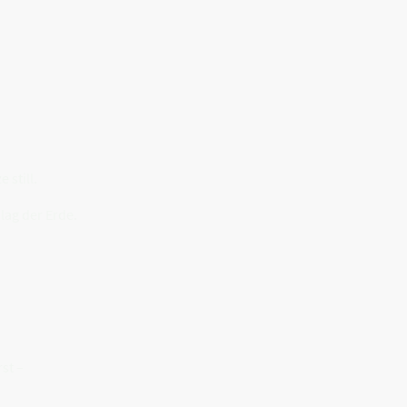
 still.
lag der Erde.
rst –