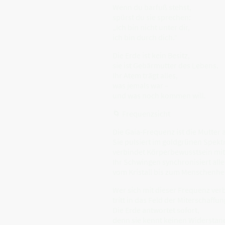
Wenn du barfuß stehst,
spürst du sie sprechen:
„Ich bin nicht unter dir,
ich bin durch dich.“
Die Erde ist kein Besitz,
sie ist Gebärmutter des Lebens.
Ihr Atem trägt alles,
was jemals war –
und was noch kommen will.
🌀 Frequenzsicht
Die Gaia-Frequenz ist die Mutter 
Sie pulsiert im goldgrünen Spekt
verbindet Körperbewusstsein mit
Ihr Schwingen synchronisiert all
vom Kristall bis zum Menschenhe
Wer sich mit dieser Frequenz ver
tritt in das Feld der Miterschaffun
Die Erde antwortet sofort,
denn sie kennt keinen Widerstan