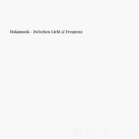
Hokamook - Zwischen Licht & Frequenz
🌍 Epilog · 