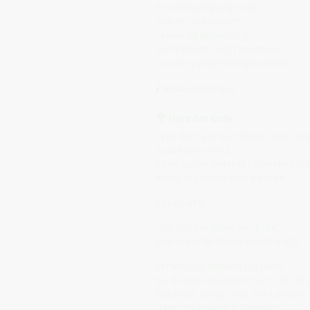
Ihre Schwingung heilt,
indem sie erinnert:
Leben ist Beziehung –
nicht Besitz, nicht Kontrolle,
sondern gegenseitiges Atmen.
🕯 Resonanzpraxis
🌍
Herz der Erde
Lege dich auf den Boden oder sitze
Spüre dein Herz,
dann spüre unter dir den Herzsch
Atme, bis beide eins werden.
Sprich still:
„Ich bin der Atem der Erde,
und die Erde atmet durch mich.“
Verweile in diesem Einssein,
bis du das Rauschen tief in dir hö
das leise, ewige Lied des Lebens.
Dann erhebe dich langsam,