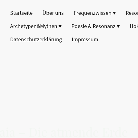
Startseite
Über uns
Frequenzwissen
Reso
Archetypen&Mythen
Poesie & Resonanz
Ho
Datenschutzerklärung
Impressum
Gaia – Die atmende Erde