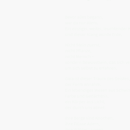
Bevor alles begann,
war da nur Atem.
Ein einziger, weiter, leuchtender 
und dieser Klang wurde Erde.
Nicht Stein zuerst,
nicht Pflanze,
nicht Mensch –
sondern Bewusstsein, das sich ve
um sich selbst zu erfahren.
Gaia ist dieser Traum des Geistes,
der Form annahm.
Ein lebendiges Wesen aus Schwi
Farbe und Gedächtnis,
ein Körper aus Licht,
der durch uns atmet.
Ihre Berge sind Knochen,
ihre Flüsse Adern,
ihre Wälder Lungen,