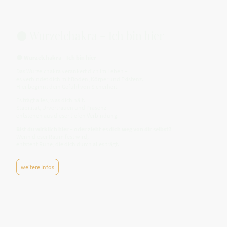
🌑 Wurzelchakra – Ich bin hier
🌑
Wurzelchakra – Ich bin hier
Das Wurzelchakra verankert dich im Leben –
es verbindet dich mit Boden, Körper und Existenz.
Hier beginnt dein Gefühl von Sicherheit.
Es trägt alles, was dich hält.
Stabilität, Urvertrauen und Präsenz
entstehen aus dieser tiefen Verbindung.
Bist du wirklich hier – oder zieht es dich weg von dir selbst?
Wenn dieser Raum fest wird,
entsteht Ruhe, die dich durch alles trägt.
weitere Infos