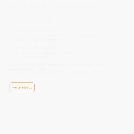
🕯️ Wirbelsäule – Wenn Haltung zur
Frequenz wird
Die Wirbelsäule richtet dich auf –
sie trägt, stabilisiert und verbindet deinen ganzen Körper.
Ein innerer Stab, der Haltung sichtbar macht.
In ihr zeigt sich, wie du dich hältst.
Aufrecht oder gebeugt, gespannt oder frei –
alles spiegelt sich entlang dieser Achse.
Wie stehst du im Leben – und trägst du dich selbst wirklich?
Wenn deine Haltung klar wird,
wird deine Ausrichtung im ganzen System spürbar.
weitere Infos