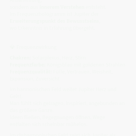
sondern aus
innerem Verstehen
entsteht.
Im Frequenzhologramm ist Jupiter der
Erweiterungspunkt des Bewusstseins
,
wo Erkenntnis in Erfahrung übergeht.
💎 Frequenzwirkung
Chakren:
Solarplexus, Herz, Stirn
Frequenzfarbe:
Königsblau mit goldenen Strahlen
Frequenzqualität:
Fülle, Vertrauen, Weisheit,
Expansion, Zuversicht
Im harmonischen Feld weitet Jupiter Herz und
Geist.
Man fühlt sich getragen, inspiriert, angebunden an
das größere Ganze.
Ideen fließen, Begegnungen öffnen, Wege
entfalten sich scheinbar mühelos.
Im disharmonischen Feld zeigt sich Jupiter als