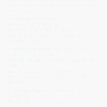
Er synchronisiert Systeme, richtet Energie auf Sinn
und Kohärenz aus.
Auf
körperlicher Ebene
unterstützt er Leber,
Verdauung und Blutkreislauf –
die Organe der Assimilation und Verteilung.
Er steht für das Prinzip des „Verarbeitens“,
physisch wie geistig.
Auf
emotionaler Ebene
schenkt er Zuversicht,
Großherzigkeit und Humor.
Er verwandelt Angst in Vertrauen, Mangeldenken
in Offenheit.
Wo Jupiter wirkt, wächst Perspektive –
die Fähigkeit, sich selbst und andere mit Milde zu
betrachten.
Auf
geistiger Ebene
ist er das Prinzip der
Sinngebung.
Er zeigt, dass wahres Wissen nicht aus
Ansammlung,