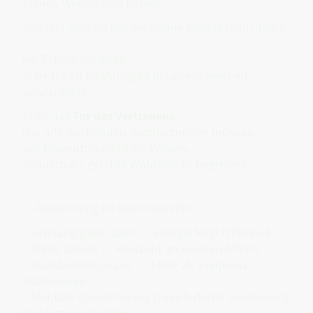
Lehrer, Weisen und Könige.
Jupiters Umlauf um die Sonne dauert zwölf Jahre
–
ein Zyklus der Reife,
in dem sich Erfahrungen in Lebensweisheit
verwandeln.
Er ist das
Tor des Vertrauens
,
das alle Suchenden durchschreiten müssen,
um Erkenntnis nicht als Wissen,
sondern als gelebte Wahrheit zu begreifen.
✨ Anwendung im Resonanzsinn
– Großzügigkeit üben → Energie folgt Offenheit
– Weite atmen → Horizont im Inneren öffnen
– Dankbarkeitspraxis → Fülle als Frequenz
stabilisieren
– Mentale Überdehnung (zuviel) durch Zentrierung
im Atem ausgleichen