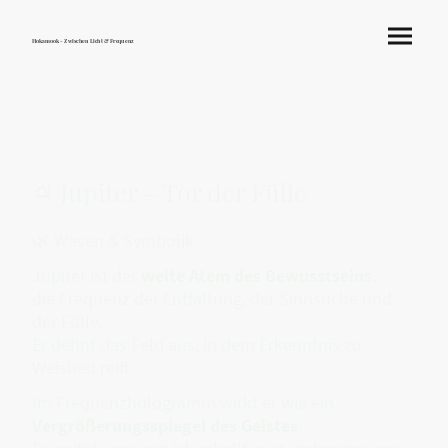
Hokamook - Zwischen Licht & Frequenz
♃ Jupiter – Tor der Fülle
🌿 Wesen & Symbolik
Jupiter ist der
weite Atem des Bewusstseins
,
die Frequenz der Entfaltung, der Sinnsuche und
der Fülle.
Er dehnt das Feld aus, in dem Erkenntnis zu
Weisheit reift.
Im Frequenzhologramm wirkt er wie ein
Vergrößerungsspiegel des Geistes
: