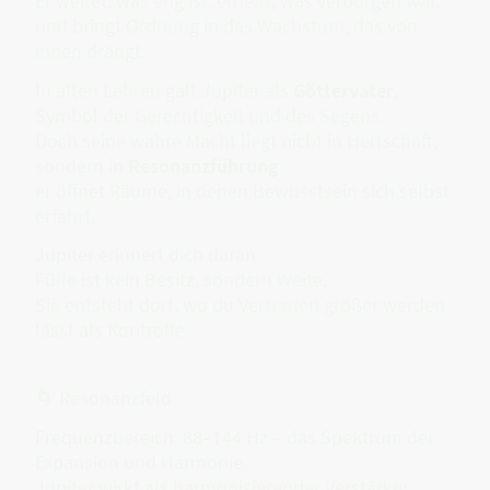
Er weitet, was eng ist, erhellt, was verborgen war,
und bringt Ordnung in das Wachstum, das von
innen drängt.
In alten Lehren galt Jupiter als
Göttervater
,
Symbol der Gerechtigkeit und des Segens.
Doch seine wahre Macht liegt nicht in Herrschaft,
sondern in
Resonanzführung
–
er öffnet Räume, in denen Bewusstsein sich selbst
erfährt.
Jupiter erinnert dich daran:
Fülle ist kein Besitz, sondern Weite.
Sie entsteht dort, wo du Vertrauen größer werden
lässt als Kontrolle.
🌀 Resonanzfeld
Frequenzbereich: 88–144 Hz – das Spektrum der
Expansion und Harmonie.
Jupiter wirkt als harmonisierender Verstärker.