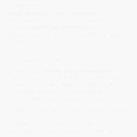
Maßlosigkeit –
zuviel an Glaube, Genuss oder Meinung.
Dann erinnert er: Fülle ist nicht Quantität,
sondern
Qualität des Bewusstseins.
Balance entsteht, wenn Großzügigkeit mit Klarheit
schwingt.
♃ Kosmisches Wissen
Jupiter ist der
Wächter des Sonnensystems
–
sein massives Feld schützt die inneren Planeten,
indem es Asteroiden ablenkt und Ordnung hält.
Im Frequenzhologramm symbolisiert das:
Wahre Größe schützt, sie erdrückt nicht.
Er verkörpert das Gesetz der Resonanzverstärkung
–
wo Bewusstsein klar ist, wächst Wirkung.
Darum galt er in den Mysterien als Planet der