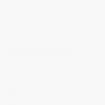
du kannst dich verstecken oder verwandeln.
Auf
geistiger Ebene
ist er der Hüter des
Unterbewusstseins.
Er arbeitet jenseits des Willens – wie die Lava unter
der Erde.
Wenn er wirkt, fällt, was hohl ist,
und das, was wahr ist, beginnt zu leuchten.
Im Frequenzhologramm ist Pluto der
transmutative Punkt des Bewusstseins
–
der Schmelzofen, in dem Materie, Emotion und
Geist sich neu ordnen.
💎 Frequenzwirkung
Chakren:
Wurzel, Sakral, Herz, Überkrone =
vertikale Achse der Wandlung
Frequenzfarbe:
Dunkelpurpur mit goldglühendem
Kern