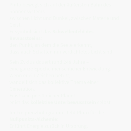
Pluto bewegt sich auf der äußersten Bahn des
Sonnensystems –
zwischen Licht und Dunkel, zwischen Materie und
Geist.
Er symbolisiert das
Schwellenfeld des
Bewusstseins
:
den Punkt, an dem die Seele erkennt,
dass auch Schatten nur verdichtetes Licht sind.
Sein Zyklus dauert rund 248 Jahre –
eine ganze Epoche menschlicher Entwicklung.
Wenn er ein Zeichen betritt,
wandelt sich das kollektive Thema einer
Generation.
Er ist kein persönlicher Planet –
er ist das
kollektive Unterbewusstsein
selbst.
Im Frequenzhologramm steht Pluto für die
Nullpunkts-Alchemie
:
Er führt Energie zurück in Ursprung,