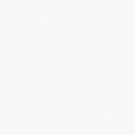
Prinzip der
tiefsten Frequenzwandlung
:
das Hinabsteigen in das Dunkel, um das Licht
darin zu befreien.
Er zerstört nichts, was echt ist –
er löst nur auf, was nicht mehr schwingt.
In seinem Feuer brennt die Wahrheit,
und jedes Ego, das sich darin verliert, wird neu
gegossen.
In alten Mysterien war er
Hades
, der Unsichtbare,
Herr über Schattenreiche und Wiedergeburt.
Doch hinter der Furcht liegt seine Gnade:
Pluto führt durch die Nacht in das Herz der Sonne.
Er erinnert dich daran:
Sterben ist nur das Aufwachen einer tieferen
Schicht.
Wandlung ist kein Ende –
sie ist die Rückkehr des Feuers in seine Quelle.