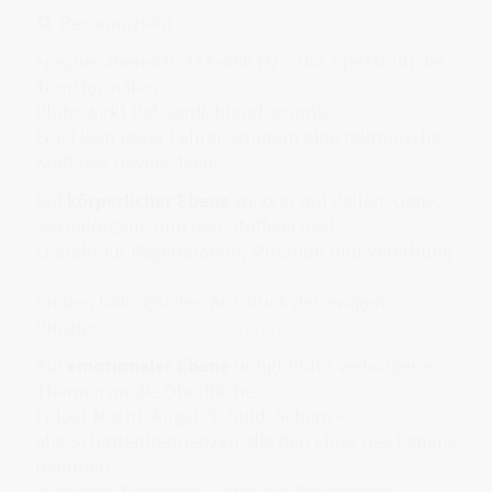
🌀 Resonanzfeld
Frequenzbereich: 333–666 Hz – das Spektrum der
Transformation.
Pluto wirkt tief, verdichtend, eruptiv.
Er ist kein leiser Lehrer, sondern eine tektonische
Kraft des Bewusstseins.
Auf
körperlicher Ebene
wirkt er auf Zellen, Gene,
Sexualorgane und den Stoffwechsel.
Er steht für Regeneration, Mutation und Vererbung
–
für den biologischen Ausdruck des ewigen
Prinzips:
Erneuerung durch Tod.
Auf
emotionaler Ebene
bringt Pluto verborgene
Themen an die Oberfläche.
Er löst Macht, Angst, Schuld, Scham –
alle Schattenfrequenzen, die den Fluss des Lebens
hemmen.
In seinem Feld wird Fühlen zur Feuerprobe: