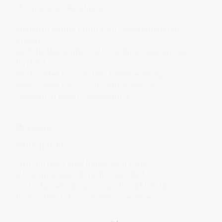
🪶 Amüsante Randnotiz
Vielleicht wurde Pluto zum „Zwergplaneten“
erklärt,
weil die Menschheit sich vor ihrer eigenen Tiefe
fürchtet.
Doch selbst im Schatten bleibt er König –
denn Größe misst sich nicht in Masse,
sondern in Bewusstseinsdruck.
🌟 Essenz
Pluto spricht:
„Ich bin das Feuer hinter dem Feuer.
Ich nehme, was du nicht mehr bist,
und schmiede daraus, wer du wirklich bist.
In mir stirbst du – um dich zu erinnern.“