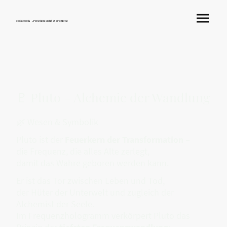
Hokamook - Zwischen Licht & Frequenz
♇ Pluto – Alchemie der Wandlung
🌿 Wesen & Symbolik
Pluto ist der
Feuerkern der Transformation
–
die Frequenz, die alles Alte zerlegt,
damit das Wahre geboren werden kann.
Er ist das Tor zwischen Leben und Tod,
der Hüter der Unterwelt und zugleich der
Alchemist der Seele.
Im Frequenzhologramm verkörpert Pluto das