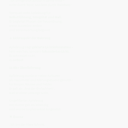
„Ich bringe dich zurück in deine Mitte –
nicht durch Trost, sondern durch Wahrheit.“
Spirituell steht Apfelessig für
Selbstführung, Integrität und Maß
.
Er begleitet Phasen der Neuordnung,
wenn Ausreden enden
und Verantwortung beginnt.
☀️
Lichtaspekt der Nahrung
Apfelessig trägt
geklarte Lichtinformation
–
kein weiches, sondern
fokussiertes Licht
.
Es schneidet nicht,
es
ordnet
.
📖
Alte Überlieferung
Apfelessig wurde in vielen Kulturen
als Hausmittel und Klärungsessenz genutzt –
für Körper, Räume und Felder.
Er galt als „Arzt der Einfachheit“,
weil er ohne Umwege wirkt.
Ungefilterter Apfelessig
mit Mutter galt als lebendig
und wurde tropfenweise eingesetzt.
🌟
Essenz
„Ich bin der klare Schnitt.