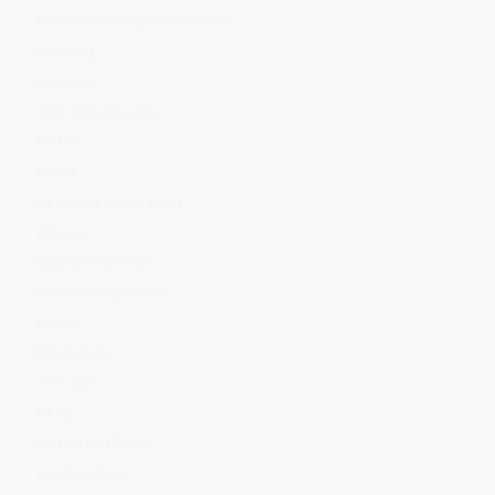
aktiviert Verdauung & Stoffwechsel
Bewegung
Apfelsäure
unterstützt Zellenergie
Klarheit
Kalium
reguliert Flüssigkeit & Herz
Vertrauen
Enzyme & Fermente
Milieuordnung im Darm
Struktur
Polyphenole
antioxidativ
Schutz
Mutter (ungefiltert)
stärkt Darmflora