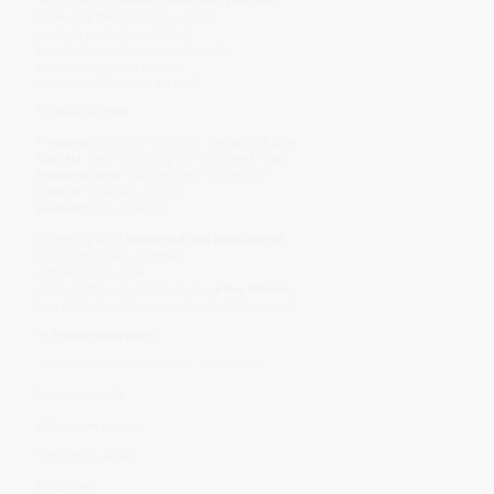
Apfelessig trennt nicht aus Härte,
sondern aus Notwendigkeit.
Er steht für den bewussten Schnitt:
zu viel, zu träge, zu unklar –
und für die Rückkehr ins Maß.
🌀
Resonanzfeld
Frequenz:
Klärung · Ordnung · Neuausrichtung
Ton / Hz:
396 Hz (Lösung von Schwere & Stau)
Frequenzfarbe:
Klarbernstein · Apfelgold
Chakra:
Solarplexus · Herz
Element:
Erde & Wasser
Apfelessig wirkt
sammelnd und ausrichtend
.
Er zieht Energie zusammen,
regt Verarbeitung an
und bringt das System zurück in
klare Bahnen
.
Sein Feld ist nüchtern, wach und stabilisierend.
💎
Frequenzwirkung
(Inhaltsstoff- & Fermentations-Resonanzen)
Resonanzquelle
Wirkung im Körper
Frequenzqualität
Essigsäure