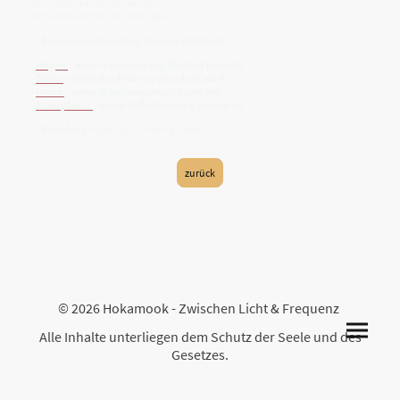
Ich ordne, was zu viel wurde,
und erinnere dich an dein Maß.“
🔗
Resonanzverbindung (Körperalphabet)
–
Magen
– wenn Verarbeitung Klarheit braucht
–
Darm
– wenn das Feld neu geordnet wird
–
Leber
– wenn Wandlung präzise sein soll
–
Solarplexus
– wenn Selbstführung gefragt ist
→
Dreiklang:
Klärung · Ordnung · Maß
zurück
© 2026 Hokamook - Zwischen Licht & Frequenz
Alle Inhalte unterliegen dem Schutz der Seele und des
Gesetzes.