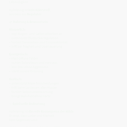
Lebendigkeit
Apfelessig ist
kein Nährstoff
,
sondern ein
Regulator
.
🌿
Nahrung & Bewusstsein
Körperlich:
– regt Magen- und Gallensekretion an
– unterstützt Blutzuckerregulation
– fördert Darmmilieu und Enzymaktivität
– hilft bei Trägheit und Übersäuerung
Energetisch:
– klärt diffuse Felder
– richtet Solarplexus und Herz aus
– löst Stau ohne Aggression
– stärkt innere Ordnung
Seelisch:
– unterstützt klare Entscheidungen
– hilft beim Loslassen alter Muster
– fördert Selbstverantwortung
– bringt Wahrheit ohne Härte
✨
Spirituelle Bedeutung
Apfelessig ist
die reife Konsequenz der Milde
.
Er zeigt, dass Liebe und Klarheit
kein Gegensatz sind.