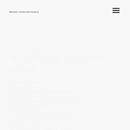
Hokamook - Zwischen Licht & Frequenz
🍎 Apfelessig – Der klare
Schnitt
🪶
Wesen & Symbolik
Apfelessig ist
Apfel nach der Entscheidung
.
Er trägt die Milde der Frucht
und verbindet sie mit Klarheit und Konsequenz.
Was beim Apfel ausgleicht,
ordnet
der Essig.
„Ich bin die Wahrheit, die freundlich bleibt –
aber nicht verhandelt.“
Sein Wesen ist
präzise, reinigend, richtend
.