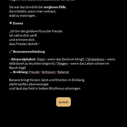
Sie war das Sinnbild der
sorglosen Fülle
,
die entsteht, wenn man vertraut,
statt zu erzwingen.
🌟
Essenz
„Ich bin der goldene Fluss der Freude.
Ich nähre dich sanft
und erinnere dich,
dass Frieden lächelt.“
🔗
Resonanzverbindung
–
Körperalphabet:
[
Herz
– wenn das Zentrum klingt] / [
Solarplexus
– wenn
Selbstwert zu leuchten beginnt] / [
Magen
– wenn das Leben schwer im
Bauch liegt]
→
Dreiklang:
Freude
·
Vertrauen
·
Balance
Banane bringt Körper, Geist und Emotion in Einklang,
stärkt sanfte Lebensenergie
und lässt das Feld in hellem Rhythmus schwingen.
zurück