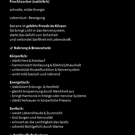
Fruchtzucker (natürlich)
schnelle, milde Energie
Lebenslust · Bewegung
Banane ist
gelebte Freude im Körper.
Sie bringt Licht in das Nervensystem,
stärkt das Gefühl von Sicherheit
und verbindet Sanftheit mit Lebenskraft.
🌿
Nahrung & Bewusstsein
Körperlich:
– stärkt Herz & Kreislauf
– harmonisiert Verdauung & Elektrolythaushalt
– unterstützt Muskelfunktion & Nervensystem
– wirkt mild basisch und nährend
Energetisch:
– stabilisiert Erdungs- & Herzfeld
– gleicht Anspannung durch Weichheit aus
– bringt Harmonie in hitzige oder nervöse Systeme
– stärkt Vertrauen in körperliche Präsenz
Seelisch:
– weckt Lebensfreude & Zuversicht
– löst Sorgen und Nervosität
– erinnert an die Leichtigkeit des Spiels
– schenkt Wohlgefühl durch Wärme
✨
Spirituelle Bedeutung