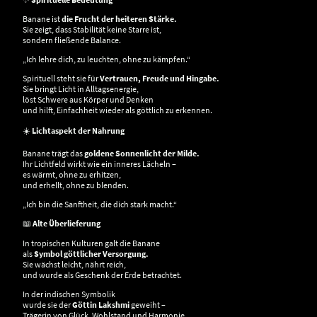
Banane ist
die Frucht der heiteren Stärke.
Sie zeigt, dass Stabilität keine Starre ist,
sondern fließende Balance.
„Ich lehre dich, zu leuchten, ohne zu kämpfen.“
Spirituell steht sie für
Vertrauen, Freude und Hingabe.
Sie bringt Licht in Alltagsenergie,
löst Schwere aus Körper und Denken
und hilft, Einfachheit wieder als göttlich zu erkennen.
☀️
Lichtaspekt der Nahrung
Banane trägt das
goldene Sonnenlicht der Milde.
Ihr Lichtfeld wirkt wie ein inneres Lächeln –
es wärmt, ohne zu erhitzen,
und erhellt, ohne zu blenden.
„Ich bin die Sanftheit, die dich stark macht.“
📖
Alte Überlieferung
In tropischen Kulturen galt die Banane
als
Symbol göttlicher Versorgung.
Sie wächst leicht, nährt reich,
und wurde als Geschenk der Erde betrachtet.
In der indischen Symbolik
wurde sie der
Göttin Lakshmi
geweiht –
Trägerin von Glück, Wohlstand und Harmonie.