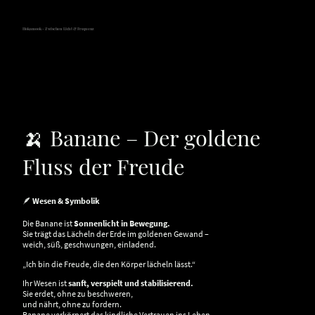
Hokamook - Zwischen Licht & Frequenz
🍌 Banane – Der goldene
Fluss der Freude
🪶
Wesen & Symbolik
Die Banane ist
Sonnenlicht in Bewegung.
Sie trägt das Lächeln der Erde im goldenen Gewand –
weich, süß, geschwungen, einladend.
„Ich bin die Freude, die den Körper lächeln lässt.“
Ihr Wesen ist
sanft, verspielt und stabilisierend.
Sie erdet, ohne zu beschweren,
und nährt, ohne zu fordern.
Banane verkörpert das kindliche Vertrauen ins Leben –