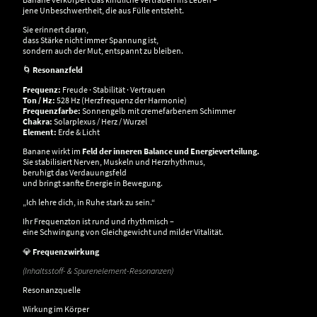
jene Unbeschwertheit, die aus Fülle entsteht.
Sie erinnert daran,
dass Stärke nicht immer Spannung ist,
sondern auch der Mut, entspannt zu bleiben.
🌀
Resonanzfeld
Frequenz:
Freude · Stabilität · Vertrauen
Ton / Hz:
528 Hz (Herzfrequenz der Harmonie)
Frequenzfarbe:
Sonnengelb mit cremefarbenem Schimmer
Chakra:
Solarplexus / Herz / Wurzel
Element:
Erde & Licht
Banane wirkt im
Feld der inneren Balance und Energieverteilung.
Sie stabilisiert Nerven, Muskeln und Herzrhythmus,
beruhigt das Verdauungsfeld
und bringt sanfte Energie in Bewegung.
„Ich lehre dich, in Ruhe stark zu sein.“
Ihr Frequenzton ist rund und rhythmisch –
eine Schwingung von Gleichgewicht und milder Vitalität.
💎
Frequenzwirkung
(Inhaltsstoff- & Spurenelement-Resonanzen)
Resonanzquelle
Wirkung im Körper