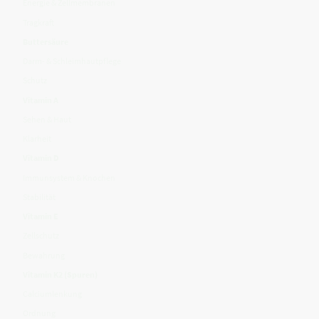
Energie & Zellmembranen
Tragkraft
Buttersäure
Darm- & Schleimhautpflege
Schutz
Vitamin A
Sehen & Haut
Klarheit
Vitamin D
Immunsystem & Knochen
Stabilität
Vitamin E
Zellschutz
Bewahrung
Vitamin K2 (Spuren)
Calciumlenkung
Ordnung