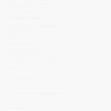
Spirituell steht Butter für
Integration
:
Sie hilft, Erfahrung nicht nur zu überstehen,
sondern zu
verkörpern
.
☀️
Lichtaspekt der Nahrung
Das Licht der Butter ist
warm gebunden
.
Es leuchtet nicht –
es
trägt
.
Wie Abendsonne auf der Haut.
📖
Alte Überlieferung
In vielen Kulturen war Butter heilig:
als Opfergabe, Salbung, Schutz.
Ghee galt als geklärtes Licht der Kuh –
als Träger von Segen und Beständigkeit.
🌟
Essenz
„Ich trage,
ohne festzuhalten.
Ich nähre,
ohne zu beschweren.“
🔗
Resonanzverbindung (Körperalphabet)
–
Darm
– wenn Aufnahme & Schutz gebraucht werden
–
Leber
– wenn Integration statt Stau gefragt ist
–
Solarplexus
– wenn Genuss ohne Schuld heilen soll