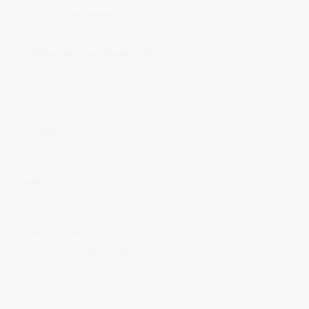
Butter
trägt und transportiert
–
sie bringt Lichtstoffe dorthin,
wo sie gebraucht werden.
🌿
Wirkung im Körper & Bewusstsein
Körperlich:
– unterstützt Verdauung und Nährstoffaufnahme
– nährt Schleimhäute und Darm
– liefert stabile Energie
– kann bei Übermaß beschweren
Energetisch:
– verbindet Erde und Genuss
– macht Prozesse weich und rund
– stabilisiert ohne zu fixieren
Seelisch:
– vermittelt Sicherheit und Wohlgefühl
– unterstützt Genuss ohne Schuld
– wirkt ausgleichend bei innerer Härte
✨
Spirituelle Bedeutung
Butter ist die
Alchemie der Wärme
.
Sie zeigt, wie aus Rohstoff Genuss wird,
wie Substanz weich werden darf.
„Ich erlaube dir,
das Leben zu kosten.“