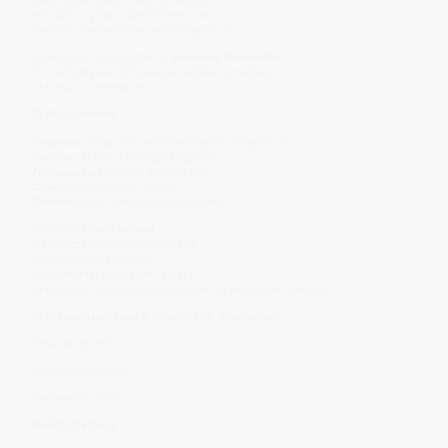
Wo Nahrung hart oder trocken wäre,
bringt Butter Weichheit und Integration.
Symbolisch steht Butter für
Gnade im Materiellen
–
für die Fähigkeit, Schwere genießbar zu machen,
ohne sie zu verleugnen.
🌀
Resonanzfeld
Frequenz:
Tragkraft · Geschmeidigkeit · Integration
Ton / Hz:
417 Hz (Lösung & Ausgleich)
Frequenzfarbe:
Gold · Warmes Gelb
Chakra:
Solarplexus · Wurzel
Element:
Erde (veredelt durch Wärme)
Butter wirkt
verbindend
.
Sie bringt Nährstoffe ins Gewebe,
macht Prozesse fließend
und beruhigt überreizte Felder –
ohne sie zu dämpfen wie Milch oder zu verdichten wie Käse.
💎
Frequenzwirkung & Inhaltsstoff-Resonanzen
Resonanzquelle
Wirkung im Körper
Frequenzqualität
Gesättigte Fette