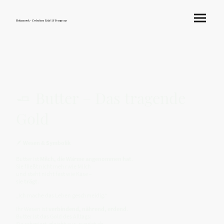
Hokamook - Zwischen Licht & Frequenz
🧈 Butter – Das tragende
Gold
🪶
Wesen & Symbolik
Butter ist
Milch, die Wärme angenommen hat
.
Sie fließt nicht mehr wie Milch
und steht nicht fest wie Käse –
sie
trägt
.
„Ich mache das Leben geschmeidig.“
Ihr Wesen ist
verbindend, nährend, erdend
.
Butter ist das Gold des Alltags:
Sie schmiert, gleicht aus, rundet ab.