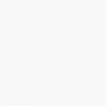
was er nicht mehr braucht –
und hilft, es loszulassen.
Er steht für
Bewusstwerdung durch Entgiftung:
Wahrheit als Heilmittel, Klarheit als Nahrung.
🌀
Resonanzfeld
Frequenz:
Reinigung · Bewusstheit · Aufrichtung
Ton / Hz:
417 Hz (Sakralfrequenz)
Frequenzfarbe:
Hellgelb mit smaragdgrünem Kern
Chakra:
Solarplexus / Herz / Leber
Element:
Erde & Luft
Chicorée wirkt im Feld der
Entlastung und Klärung.
Er bringt Licht in verborgene Bereiche –
körperlich wie emotional.
Seine Schwingung öffnet Kanäle,
löst Stau aus Galle, Leber und Magen,
und schafft Raum für neues Leben.
„Ich lehre dich,
Bitterkeit als Tor zur Wahrheit zu erkennen.“
💎
Frequenzwirkung
(Spurenelement- & Vitamin-Resonanzen)
Resonanzquelle
Wirkung im Körper