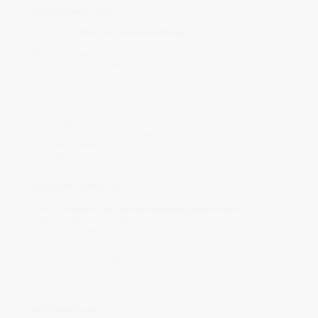
✨
Spirituelle Bedeutung
Chicorée ist das
Kraut der Bewusstwerdung.
Er führt durch die Dunkelheit,
nicht um sie zu meiden,
sondern um sie zu verstehen.
„Ich lehre dich,
dass Wahrheit zuerst bitter schmeckt,
bevor sie süß wird.“
Spirituell steht er für den Prozess des Erwachens –
die Bereitschaft, sich selbst zu erkennen,
auch in den ungemütlichen Schichten des Daseins.
Er ist das bittere Licht,
das befreit, ohne zu zerstören.
☀️
Lichtaspekt der Nahrung
Chicorée ist
weißes Licht, das aus Dunkelheit geboren wird.
Er zeigt, dass Klarheit nicht am Anfang steht,
sondern das Ergebnis bewusster Wandlung ist.
Wenn du ihn isst,
nimmst du Licht auf, das geprüft wurde –
Licht, das weiß, was Schatten ist.
„Ich bin das Bewusstsein, das Wahrheit nährt.“
📖
Alte Überlieferung