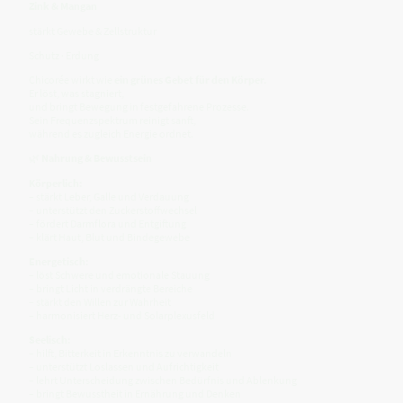
Zink & Mangan
stärkt Gewebe & Zellstruktur
Schutz · Erdung
Chicorée wirkt wie
ein grünes Gebet für den Körper.
Er löst, was stagniert,
und bringt Bewegung in festgefahrene Prozesse.
Sein Frequenzspektrum reinigt sanft,
während es zugleich Energie ordnet.
🌿
Nahrung & Bewusstsein
Körperlich:
– stärkt Leber, Galle und Verdauung
– unterstützt den Zuckerstoffwechsel
– fördert Darmflora und Entgiftung
– klärt Haut, Blut und Bindegewebe
Energetisch:
– löst Schwere und emotionale Stauung
– bringt Licht in verdrängte Bereiche
– stärkt den Willen zur Wahrheit
– harmonisiert Herz- und Solarplexusfeld
Seelisch:
– hilft, Bitterkeit in Erkenntnis zu verwandeln
– unterstützt Loslassen und Aufrichtigkeit
– lehrt Unterscheidung zwischen Bedürfnis und Ablenkung
– bringt Bewusstheit in Ernährung und Denken