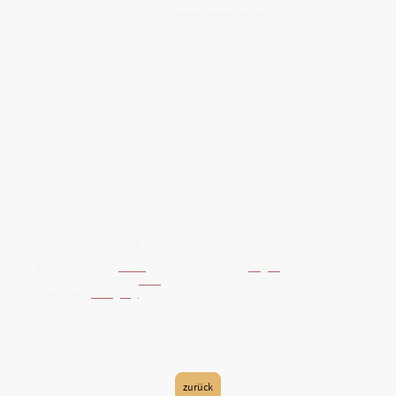
In alten Zeiten galt Chicorée als
„Sonnenauge der Nacht“.
Man pflanzte ihn in schattigen Böden,
um das Licht in sich zu sammeln.
In der Volksmedizin wurde er
zur Reinigung von Blut und Geist genutzt –
als Pflanze der inneren Wahrheit.
In der Alchemie galt Chicorée
als Ausdruck der
sol niger
–
der schwarzen Sonne, die Licht gebiert.
🌟
Essenz
„Ich bin die Bitterkeit der Wahrheit.
Ich reinige, was vergessen wurde.
Ich bringe Licht dorthin,
wo du dich selbst verloren hast.“
🔗
Resonanzverbindung
–
Körperalphabet:
[
Leber
– wenn Zorn brennt] / [
Magen
– wenn das Leben
schwer im Bauch liegt] / [
Herz
– wenn das Zentrum klingt]
→
Dreiklang:
Reinigung
· Bewusstheit · Ordnung
Chicorée harmonisiert Leber, Herz und Verdauung,
verwandelt Bitterkeit in Erkenntnis
und bringt das System in die natürliche Resonanz von Klarheit.
zurück