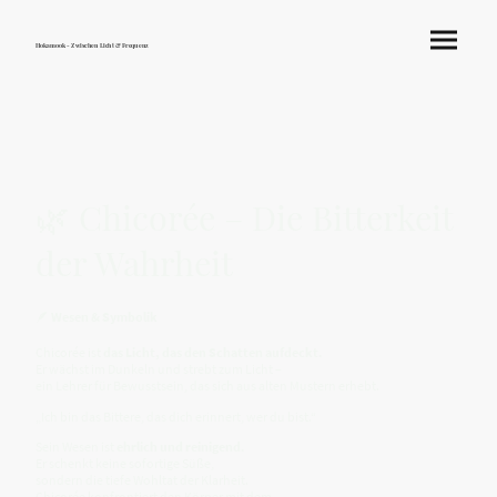
Hokamook - Zwischen Licht & Frequenz
🌿 Chicorée – Die Bitterkeit
der Wahrheit
🪶
Wesen & Symbolik
Chicorée ist
das Licht, das den Schatten aufdeckt.
Er wächst im Dunkeln und strebt zum Licht –
ein Lehrer für Bewusstsein, das sich aus alten Mustern erhebt.
„Ich bin das Bittere, das dich erinnert, wer du bist.“
Sein Wesen ist
ehrlich und reinigend.
Er schenkt keine sofortige Süße,
sondern die tiefe Wohltat der Klarheit.
Chicorée konfrontiert den Körper mit dem,