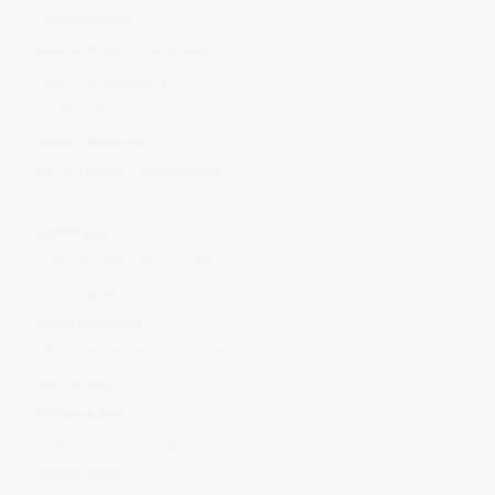
Frequenzqualität
Bitterstoffe (Lactucin, Intybin)
Leber- & Gallereinigung
Wahrheit · Reinigung
Kalium & Magnesium
reguliert Nerven & Wasserhaushalt
Leitung · Ruhe
Vitamin A & C
stärkt Haut, Blut und Immunfeld
Klarheit · Erneuerung
Inulin (Ballaststoff)
nährt Darmflora, senkt Blutzucker
Balance · Stabilität
Folsäure & Eisen
fördert Blutbildung & Regeneration
Vitalität · Aufbau