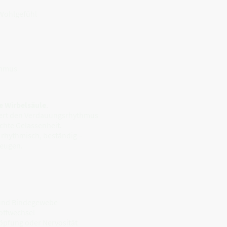
 Wohlgefühl
thmus
e Wirbelsäule
.
iert den Verdauungsrhythmus
chte Gelassenheit.
 rhythmisch, beständig –
zeugen.
 und Bindegewebe
offwechsel
höpfung oder Nervosität