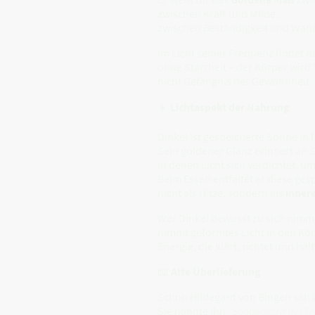
zwischen Kraft und Milde,
zwischen Beständigkeit und Wand
Im Licht seiner Frequenz findet das
ohne Starrheit – der Körper wird
nicht Gefängnis der Gewohnheit.
☀️
Lichtaspekt der Nahrung
Dinkel ist gespeicherte Sonne in 
Sein goldener Glanz erinnert an
in denen Licht sich verdichtet, u
Beim Essen entfaltet er diese g
nicht als Hitze, sondern als
inner
Wer Dinkel bewusst zu sich nimm
nimmt geformtes Licht in den Kör
Energie, die klärt, richtet und hält
📖
Alte Überlieferung
Schon Hildegard von Bingen sah D
Sie nannte ihn
„Sonnenkorn der F