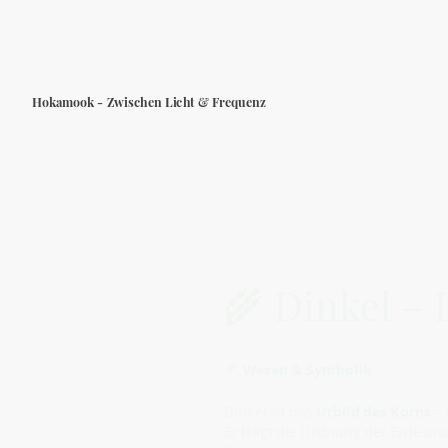
Hokamook - Zwischen Licht & Frequenz
🌾 Dinkel – 
🪶
Wesen & Symbolik
Dinkel ist das
Urbild des Korns
– 
Er trägt die Ordnung der Erde und