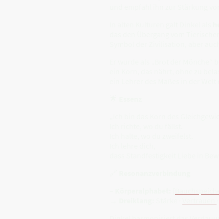
und empfahl ihn zur Stärkung von
In alten Kulturen galt Dinkel als
h
das den Übergang vom Tierische
Symbol der Zivilisation, aber au
Er wurde als „Brot der Mönche“ b
ein Korn, das nährt, ohne zu bela
ein Lehrer des Maßes in der Welt 
🌟
Essenz
„Ich bin das Korn des Gleichgewic
Ich richte, wo du fällst.
Ich halte, wo du zweifelst.
Ich lehre dich,
dass Standfestigkeit Liebe in Bew
🔗
Resonanzverbindung
–
Körperalphabet:
[
Bauchspeich
→
Dreiklang:
Stärke ·
Vertrauen
Dinkel harmonisiert das Verdauu