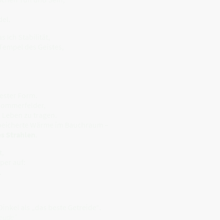
el.
 Ich Stabilität,
 Tempel des Geistes,
fester Form.
 Sommerfelder,
m Leben zu tragen.
espeicherte Wärme im Bauchraum –
es Strahlen
.
t,
per auf:
.
inkel als „das beste Getreide“.
reude“