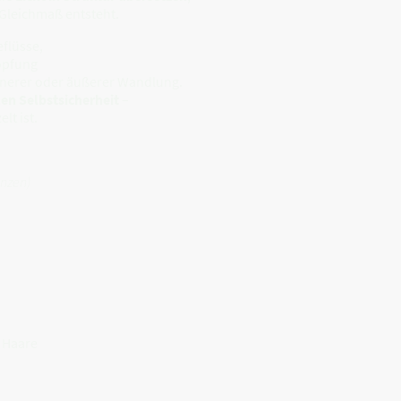
 Gleichmaß entsteht.
flüsse,
öpfung
 innerer oder äußerer Wandlung.
llen Selbstsicherheit
–
lt ist.
nzen)
 Haare