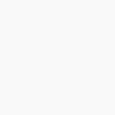
und zeigt, dass wahre Stärke aus
Sein Resonanzfeld ordnet Energie
stärkt Körperzentren nach Ersch
und verleiht Stabilität in Zeiten
Dinkel trägt die Frequenz der
sti
ein Korn, das hält, weil es verwurze
💎
Frequenzwirkung
(Spurenelement- & Vitamin-Resona
Resonanzquelle
Wirkung im Körper
Frequenzqualität
Eiweiß & Kieselsäure
Zellaufbau, Bindegewebe, Haut &
Struktur · Aufrichtung