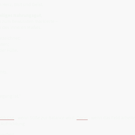
 Herz, Blut und Geist.
eiliges Nahrungsgut
,
n zum Bewussten markierte –
ch des inneren Maßes.
ezeichnet:
sten;
der Fülle.
hts.
egung ist.“
eldrüse
- wenn Süße zur Balance wird,
Darm
- wenn das Feld arbeite
· Aufrichtung
ngsfeld,