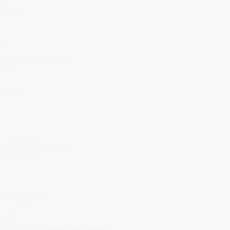
rt –
 binden.
eht.“
 Prinzip der Ganzheit.
usses,
Balance
 · Integration
quenz) · Oktav 216 Hz
ichtem Erdrot
grat im System.
zu spannen –
härten.
die
Licht in Struktur übersetzen
,