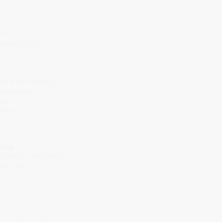
us
rie
he nach Reiz
nere Aufrichtung
 entstehen
ragen
igkeit
rung.
rdung flüchtig bleibt –
derstand,
t.
schen Tun und Sein,