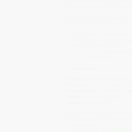
Sein Wesen ist fest, doch nicht ha
eine Form, die Halt gibt, ohne zu
„Ich nähre, indem ich erinnere,
dass Stärke aus Einfachheit entst
In seiner goldenen Hülle ruht das
Dinkel ist kein Samen des Überfl
sondern der Maßhaltung –
Nahrung in ihrer vollkommenen 
zwischen Kraft, Demut und Licht.
🌀
Resonanzfeld
Frequenz:
Stabilität · Aufrichtung
Ton / Hz:
432 Hz (Solarplexus-Fre
Frequenzfarbe:
Goldbeige mit le
Chakra:
Solarplexus / Wurzel
Element:
Erde & Feuer
Dinkel wirkt wie ein sanftes Rück
Seine Schwingung richtet, ohne 
sie stärkt von innen, ohne zu ver
Er gehört zu den Lebensmitteln, 