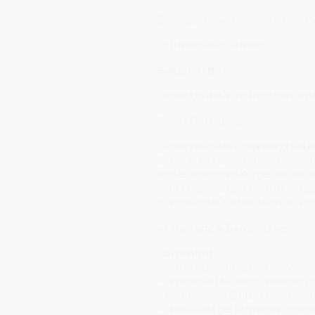
Bildung von Serotonin – inneres
Zufriedenheit · Frieden
Ballaststoffe
Darmaktivität & Stoffwechselrhy
Fluss · Entlastung
Dinkel wirkt wie eine
energetisch
Er stärkt das Zentrum, harmonis
und erinnert den Körper an aufre
Sein Frequenzspektrum ist erdig,
er verleiht Halt, ohne Härte zu er
🌿
Nahrung & Bewusstsein
Körperlich:
– stärkt Verdauung und Nerven
– regeneriert Muskeln, Knochen
– harmonisiert Blutzucker und St
– stabilisiert bei Schwäche, Ersc