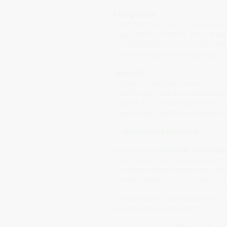
Energetisch:
– zentriert das Feld im Solarplex
– verankert Lichtkraft in der Mate
– bringt Struktur nach Chaos, Ru
– fördert Erdung und Ausdauer
Seelisch:
– schenkt Selbstvertrauen und in
– löst Ängste, die aus Instabilität
– bringt Mut, Verantwortung zu t
– verbindet Sanftheit mit Beständ
✨
Spirituelle Bedeutung
Dinkel ist das
Korn der Verkörpe
Er lehrt, dass Spiritualität ohne E
und dass Standfestigkeit kein Wi
sondern Bewusstsein in Materie is
„Ich lehre dich, aufrecht zu sein –
nicht hart, sondern wahr.“
Er steht für das
Goldene Maß
zwi