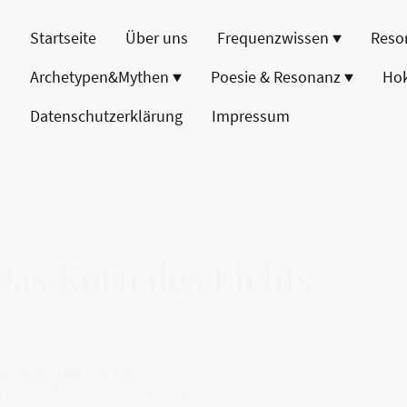
Startseite
Über uns
Frequenzwissen
Reso
Archetypen&Mythen
Poesie & Resonanz
Ho
Datenschutzerklärung
Impressum
Das Korn des Lichts
schlicht, stark und klar.
 die Sanftheit des Himmels zugleich.