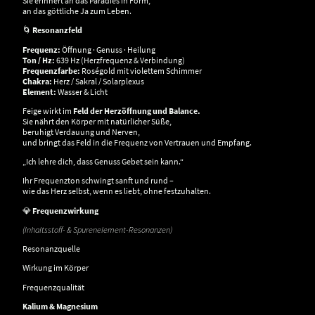
Sie erinnert an das Paradies in Form,
an das göttliche Ja zum Leben.
🌀
Resonanzfeld
Frequenz:
Öffnung · Genuss · Heilung
Ton / Hz:
639 Hz (Herzfrequenz & Verbindung)
Frequenzfarbe:
Roségold mit violettem Schimmer
Chakra:
Herz / Sakral / Solarplexus
Element:
Wasser & Licht
Feige wirkt im
Feld der Herzöffnung und Balance.
Sie nährt den Körper mit natürlicher Süße,
beruhigt Verdauung und Nerven,
und bringt das Feld in die Frequenz von Vertrauen und Empfang.
„Ich lehre dich, dass Genuss Gebet sein kann.“
Ihr Frequenzton schwingt sanft und rund –
wie das Herz selbst, wenn es liebt, ohne festzuhalten.
💎
Frequenzwirkung
(Inhaltsstoff- & Spurenelement-Resonanzen)
Resonanzquelle
Wirkung im Körper
Frequenzqualität
Kalium & Magnesium