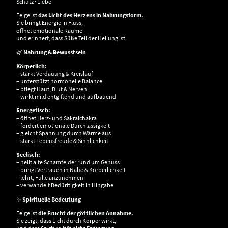
Schutz · Liebe
Feige ist
das Licht des Herzens in Nahrungsform.
Sie bringt Energie in Fluss,
öffnet emotionale Räume
und erinnert, dass Süße Teil der Heilung ist.
🌿
Nahrung & Bewusstsein
Körperlich:
– stärkt Verdauung & Kreislauf
– unterstützt hormonelle Balance
– pflegt Haut, Blut & Nerven
– wirkt mild entgiftend und aufbauend
Energetisch:
– öffnet Herz- und Sakralchakra
– fördert emotionale Durchlässigkeit
– gleicht Spannung durch Wärme aus
– stärkt Lebensfreude & Sinnlichkeit
Seelisch:
– heilt alte Schamfelder rund um Genuss
– bringt Vertrauen in Nähe & Körperlichkeit
– lehrt, Fülle anzunehmen
– verwandelt Bedürftigkeit in Hingabe
✨
Spirituelle Bedeutung
Feige ist
die Frucht der göttlichen Annahme.
Sie zeigt, dass Licht durch Körper wirkt,