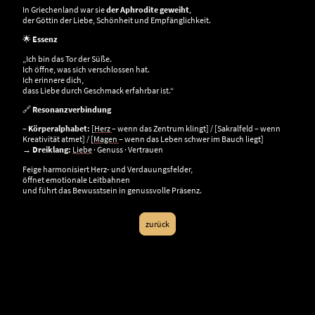
In Griechenland war sie
der Aphrodite geweiht
,
der Göttin der Liebe, Schönheit und Empfänglichkeit.
🌟
Essenz
„Ich bin das Tor der Süße.
Ich öffne, was sich verschlossen hat.
Ich erinnere dich,
dass Liebe durch Geschmack erfahrbar ist.“
🔗
Resonanzverbindung
–
Körperalphabet:
[
Herz
– wenn das Zentrum klingt] / [Sakralfeld – wenn
Kreativität atmet] / [
Magen
– wenn das Leben schwer im Bauch liegt]
→
Dreiklang:
Liebe
· Genuss · Vertrauen
Feige harmonisiert Herz- und Verdauungsfelder,
öffnet emotionale Leitbahnen
und führt das Bewusstsein in genussvolle Präsenz.
zurück