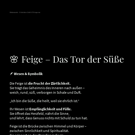
Hokamook - Zwischen Licht & Frequenz
🌸 Feige – Das Tor der Süße
🪶
Wesen & Symbolik
Die Feige ist
die Frucht der Zärtlichkeit.
Sie trägt das Geheimnis des Inneren nach außen –
weich, rund, süß, verborgen in Schale und Duft.
„Ich bin die Süße, die heilt, weil sie ehrlich ist.“
Ihr Wesen ist
Empfänglichkeit und Fülle.
Sie öffnet das Herzfeld, nährt die Sinne,
und lehrt, dass Genuss nichts mit Schuld zu tun hat.
Feige ist die Brücke zwischen Himmel und Körper –
zwischen Sinnlichkeit und Spiritualität.