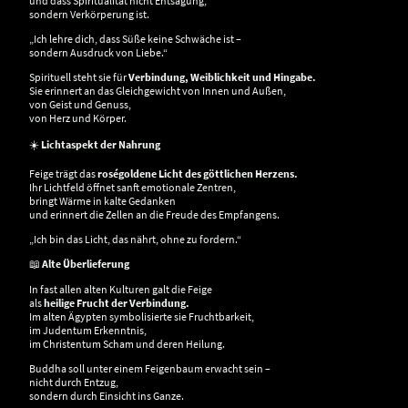
und dass Spiritualität nicht Entsagung,
sondern Verkörperung ist.
„Ich lehre dich, dass Süße keine Schwäche ist –
sondern Ausdruck von Liebe.“
Spirituell steht sie für
Verbindung, Weiblichkeit und Hingabe.
Sie erinnert an das Gleichgewicht von Innen und Außen,
von Geist und Genuss,
von Herz und Körper.
☀️
Lichtaspekt der Nahrung
Feige trägt das
roségoldene Licht des göttlichen Herzens.
Ihr Lichtfeld öffnet sanft emotionale Zentren,
bringt Wärme in kalte Gedanken
und erinnert die Zellen an die Freude des Empfangens.
„Ich bin das Licht, das nährt, ohne zu fordern.“
📖
Alte Überlieferung
In fast allen alten Kulturen galt die Feige
als
heilige Frucht der Verbindung.
Im alten Ägypten symbolisierte sie Fruchtbarkeit,
im Judentum Erkenntnis,
im Christentum Scham und deren Heilung.
Buddha soll unter einem Feigenbaum erwacht sein –
nicht durch Entzug,
sondern durch Einsicht ins Ganze.