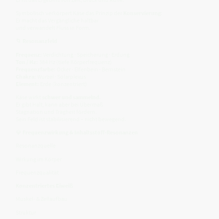
Symbolisch verkörpert Käse das Prinzip der
Konservierung
:
Er macht das Vergängliche haltbar
und verwandelt Fluss in Form.
🌀
Resonanzfeld
Frequenz:
Verdichtung · Speicherung · Erdung
Ton / Hz:
384 Hz (tiefe Körperfrequenz)
Frequenzfarbe:
Ocker · Elfenbein · Bernstein
Chakra:
Wurzel · Solarplexus
Element:
Erde (konzentriert)
Käse wirkt
schwer und sammelnd
.
Er gibt Halt, kann aber bei Übermaß
Stagnation und Trägheit fördern.
Sein Feld ist stabilisierend – nicht bewegend.
💎
Frequenzwirkung & Inhaltsstoff-Resonanzen
Resonanzquelle
Wirkung im Körper
Frequenzqualität
Konzentriertes Eiweiß
Muskel- & Zellaufbau
Struktur