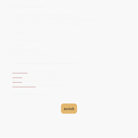
📖
Alte Überlieferung
In vielen Kulturen war Käse Vorratsnahrung,
Zeichen von Reichtum, Sicherheit und Wintervorsorge.
Er stand für Überleben – nicht für Leichtigkeit.
🌟
Essenz
„Ich bin die Substanz,
die bleibt.
Doch vergiss nicht:
Leben braucht auch Fluss.“
🔗
Resonanzverbindung (Körperalphabet)
–
Knochen
– Struktur & Festigkeit
–
Leber
– Verarbeitung von Dichte
–
Darm
– Durchlässigkeit vs. Stau
–
Wurzelchakra
– Sicherheit & Halt
→
Dreiklang:
Verdichtung · Halt · Dauer
zurück