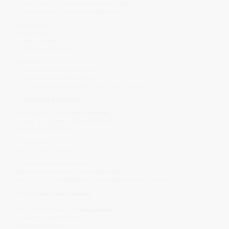
– kann Schleim, Stau und Verhärtung fördern
– belastet Leber und Darm bei Übermaß
Energetisch:
– erdet stark
– verdichtet das Feld
– verlangsamt Prozesse
Seelisch:
– vermittelt Sicherheit und Halt
– kann Festhalten stabilisieren
– wirkt beruhigend oder beschwerend, je nach Maß
✨
Spirituelle Bedeutung
Käse ist das Symbol des
Festhaltens
.
Er zeigt, wo Substanz gebraucht wird –
und wo Bewegung fehlt.
„Ich gebe Halt,
aber ich lasse nicht los.“
Spirituell erinnert Käse daran,
dass Dauer und Struktur ihren Platz haben –
doch nicht zur Grundlage von Lebendigkeit werden sollten.
☀️
Lichtaspekt der Nahrung
Das Licht des Käses ist
stark gebunden
.
Es wärmt, trägt und hält –
doch es fließt kaum.