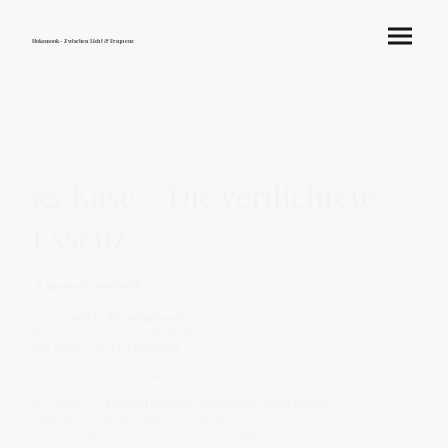
Hokamook - Zwischen Licht & Frequenz
🧀 Käse – Die verdichtete
Essenz
🪶
Wesen & Symbolik
Käse ist
Milch, die geblieben ist
.
Was Joghurt ordnet, sammelt Käse.
Was fließt, wird hier
gehalten
.
„Ich bewahre, was einmal genährt hat.“
Sein Wesen ist
konzentrierend, speichernd, verdichtend
.
Käse steht für Reife, Dauer und Substanz –
für Nahrung, die nicht tröstet, sondern
trägt
.
Er ist das Ergebnis von Zeit, Druck und Ruhe.