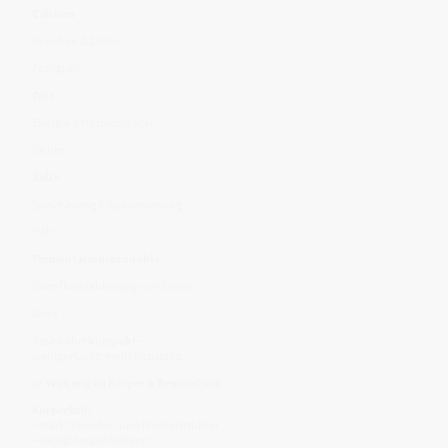
Calcium
Knochen & Zähne
Festigkeit
Fett
Energie & Hormonträger
Dichte
Salze
Speicherung & Konservierung
Halt
Fermentationsprodukte
Darmflora (abhängig von Sorte)
Reife
Käse nährt
kompakt
–
weniger Licht, mehr Substanz.
🌿
Wirkung im Körper & Bewusstsein
Körperlich:
– stärkt Knochen und Muskelstruktur
– sättigt langanhaltend