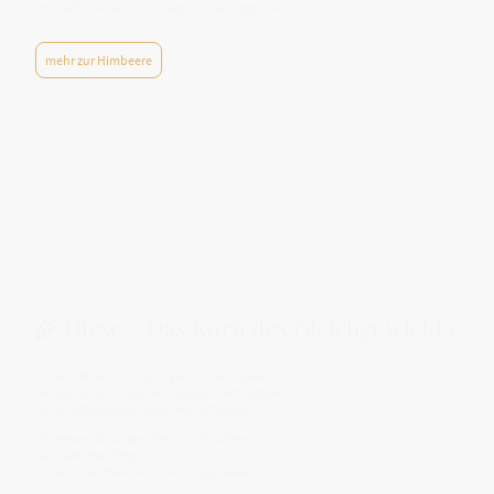
entsteht eine weiche, tragende Geborgenheit.
mehr zur Himbeere
🌾 Hirse – Das Korn des Gleichgewichts
Hirse wirkt leicht und zugleich stabilisierend –
ein feines Korn, das dein System sanft ordnet.
Sie bringt Balance in das, was schwankt.
Ihr Wesen ist ausgleichend und nährend.
Sie stärkt die Mitte,
ohne zu beschweren oder zu überladen.