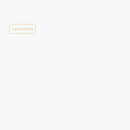
Wo bist du aus deiner Balance geraten – und was führt dich zurück in
deine Mitte?
Wenn sich dein Inneres ausrichtet,
entsteht eine ruhige, klare Stabilität.
mehr zur Hirse
🍯 Honig – Gold der Sanftmut
Honig trägt eine warme, fließende Süße –
ein goldenes Licht, das verbindet und nährt.
Er bringt Weichheit in dein inneres Feld.
Sein Wesen ist sanft und zugleich stärkend.