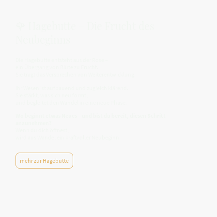
🌹 Hagebutte – Die Frucht des
Neubeginns
Die Hagebutte entsteht aus der Rose –
ein Übergang von Blüte zu Frucht.
Sie trägt das Versprechen von Weiterentwicklung.
Ihr Wesen ist aufbauend und zugleich klärend.
Sie stärkt, was sich neu formt,
und begleitet den Wandel in eine neue Phase.
Wo beginnt etwas Neues – und bist du bereit, diesen Schritt
anzunehmen?
Wenn du dich öffnest,
wird aus Wandel ein kraftvoller Neubeginn.
mehr zur Hagebutte