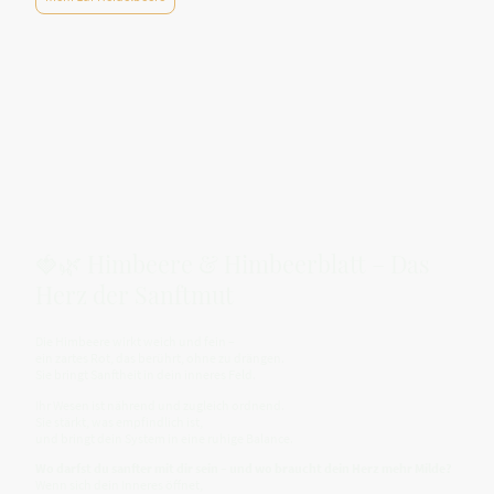
🍓🌿 Himbeere & Himbeerblatt – Das
Herz der Sanftmut
Die Himbeere wirkt weich und fein –
ein zartes Rot, das berührt, ohne zu drängen.
Sie bringt Sanftheit in dein inneres Feld.
Ihr Wesen ist nährend und zugleich ordnend.
Sie stärkt, was empfindlich ist,
und bringt dein System in eine ruhige Balance.
Wo darfst du sanfter mit dir sein – und wo braucht dein Herz mehr Milde?
Wenn sich dein Inneres öffnet,