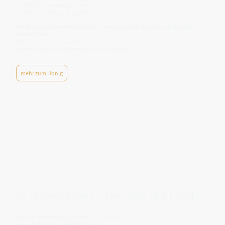
Er umhüllt, was empfindlich ist,
und lässt Heilung ruhig geschehen.
Wo brauchst du mehr Sanftheit – und wo darfst du dich selbst milder
betrachten?
Wenn sich dein Inneres öffnet,
entsteht eine warme, tragende Geborgenheit.
mehr zum Honig
🍈 Honigmelone – Die Süße des Lichts
Die Honigmelone wirkt weich und lichtvoll –
eine sanfte Süße, die nicht drängt.