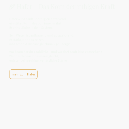
🌾 Hafer – Das Korn der ruhigen Kraft
Hafer wirkt sanft und zugleich stärkend –
ein stilles Korn, das von innen nährt.
Er bringt Ruhe in dein System.
Sein Wesen ist aufbauend und ausgleichend.
Er stärkt, ohne zu reizen,
und schenkt dir eine gleichmäßige Energie.
Wo brauchst du Stabilität – und wo darf Kraft leise entstehen?
Wenn sich dein Inneres ausgleicht,
entsteht eine ruhige, verlässliche Stärke.
mehr zum Hafer