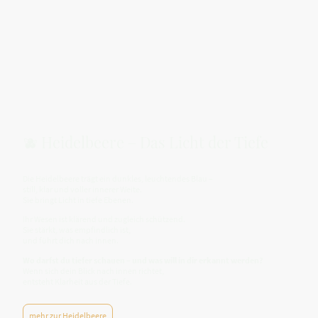
🫐 Heidelbeere – Das Licht der Tiefe
Die Heidelbeere trägt ein dunkles, leuchtendes Blau –
still, klar und voller innerer Weite.
Sie bringt Licht in tiefe Ebenen.
Ihr Wesen ist klärend und zugleich schützend.
Sie stärkt, was empfindlich ist,
und führt dich nach innen.
Wo darfst du tiefer schauen – und was will in dir erkannt werden?
Wenn sich dein Blick nach innen richtet,
entsteht Klarheit aus der Tiefe.
mehr zur Heidelbeere