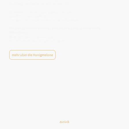
Sie bringt Leichtigkeit in dein inneres Feld.
Ihr Wesen ist kühlend und zugleich nährend.
Sie erfrischt, was überhitzt ist,
und lässt dein System wieder zur Ruhe kommen.
Wo darf es leichter werden – und wo brauchst du mehr sanfte
Erfrischung?
Wenn sich dein Inneres entspannt,
entsteht eine klare, ruhige Leichtigkeit.
mehr über die Honigmelone
zurück