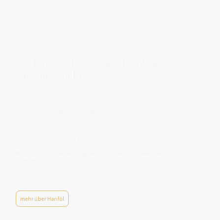
💚 Hanföl – Das grüne Licht des
Gleichgewichts
anföl wirkt weich und ausgleichend –
ein stilles Grün, das dein System harmonisiert.
Es bringt Ruhe in bewegte Prozesse.
Sein Wesen ist verbindend und regulierend.
Es gleicht aus, was schwankt,
und unterstützt die Rückkehr in die Mitte.
Wo bist du aus dem Gleichgewicht geraten – und was bringt dich zurück
in deine Mitte?
Wenn sich dein Feld harmonisiert,
entsteht eine ruhige, stabile Balance.
mehr über Hanföl