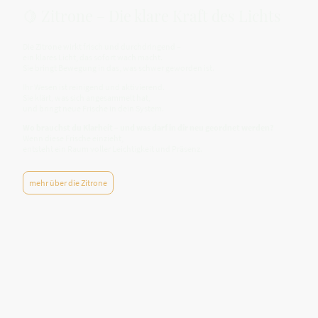
🍋 Zitrone – Die klare Kraft des Lichts
Die Zitrone wirkt frisch und durchdringend –
ein klares Licht, das sofort wach macht.
Sie bringt Bewegung in das, was schwer geworden ist.
Ihr Wesen ist reinigend und aktivierend.
Sie klärt, was sich angesammelt hat,
und bringt neue Frische in dein System.
Wo brauchst du Klarheit – und was darf in dir neu geordnet werden?
Wenn diese Frische einzieht,
entsteht ein Raum voller Leichtigkeit und Präsenz.
mehr über die Zitrone