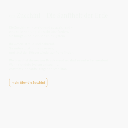
🥒 Zucchini – Die Sanftheit der Erde
Die Zucchini wirkt weich und ausgleichend –
eine stille Nahrung, die nicht überfordert.
Sie bringt Ruhe in ein sensibles System.
Ihr Wesen ist mild und nährend.
Sie unterstützt, ohne zu reizen,
und lässt den Körper wieder zur Ruhe finden.
Wo brauchst du weniger Druck – und wo darf es einfacher werden?
Wenn sich dein System entspannt,
entsteht eine sanfte, tragende Stabilität.
mehr über die Zucchini