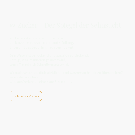
🍬 Zucker – Der Spiegel der Sehnsucht
Zucker wirkt süß und unmittelbar –
ein kurzer Impuls von Nähe und Erfüllung.
Er berührt das Bedürfnis nach Leichtigkeit.
Sein Wesen ist verlockend und zugleich aufdeckend.
Er zeigt, was im Inneren gesucht wird,
wenn Tiefe durch Schnelle ersetzt wird.
Wonach sehnst du dich wirklich – und was versuchst du zu überdecken?
Wenn du hinschaust,
wird aus Verlangen eine klare Erkenntnis.
mehr über Zucker