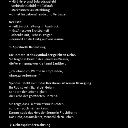
– klärt Herz- und Solarplexusfeld
– verbindet Gefühl mit Tatkraft
– stärkt innere Ausstrahlung
– öffnet für Lebensfreude und Vertrauen
Seelisch:
– heilt Zurückhaltung im Ausdruck
– löst Angst vor Sichtbarkeit
– schenkt Mut, Liebe zu zeigen
– erinnert an die Heiligkeit von Wärme
✨
Spirituelle Bedeutung
Die Tomate ist das
Symbol der gelebten Liebe.
Sie trägt das Prinzip des Feuers im Wasser,
die Vereinigung von Kraft und Sanftheit.
„Ich lehre dich, Wärme zu empfinden,
ohne zu verbrennen.“
Spirituell steht sie für das
Herzbewusstsein in Bewegung.
Ihr Rot ist kein Signal der Gefahr,
sondern der Lebendigkeit –
die Farbe des geöffneten Herzens.
Sie zeigt, dass Licht nicht nur leuchten,
sondern auch nähren kann.
Darum ist sie das Herz der Sonne in Fruchtform:
Das Licht, das uns lehrt, menschlich zu lieben.
☀️
Lichtaspekt der Nahrung