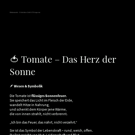
Hokamook - Zwischen Licht & Frequenz
🍅 Tomate – Das Herz der
Sonne
🪶
Wesen & Symbolik
Die Tomate ist
flüssiges Sonnenfeuer.
Sie speichert das Licht im Fleisch der Erde,
wandelt Hitze in Nahrung,
und schenkt dem Körper jene Wärme,
die von innen strahlt, nicht verbrennt.
„Ich bin das Feuer, das nährt, nicht verzehrt.“
Sie ist das Symbol der Lebenskraft – rund, weich, offen.
Ihr Rot spricht von Mut, Leidenschaft und Blut –