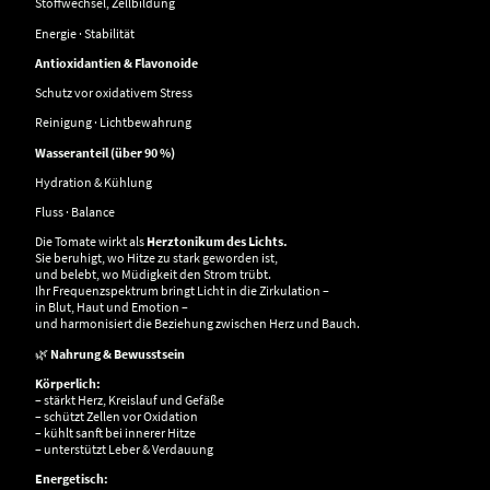
Stoffwechsel, Zellbildung
Energie · Stabilität
Antioxidantien & Flavonoide
Schutz vor oxidativem Stress
Reinigung · Lichtbewahrung
Wasseranteil (über 90 %)
Hydration & Kühlung
Fluss · Balance
Die Tomate wirkt als
Herztonikum des Lichts.
Sie beruhigt, wo Hitze zu stark geworden ist,
und belebt, wo Müdigkeit den Strom trübt.
Ihr Frequenzspektrum bringt Licht in die Zirkulation –
in Blut, Haut und Emotion –
und harmonisiert die Beziehung zwischen Herz und Bauch.
🌿
Nahrung & Bewusstsein
Körperlich:
– stärkt Herz, Kreislauf und Gefäße
– schützt Zellen vor Oxidation
– kühlt sanft bei innerer Hitze
– unterstützt Leber & Verdauung
Energetisch: