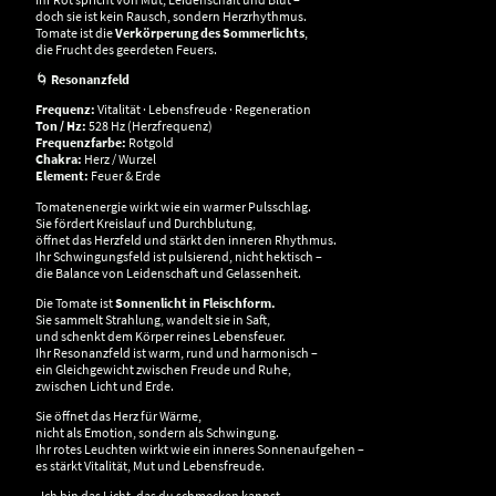
doch sie ist kein Rausch, sondern Herzrhythmus.
Tomate ist die
Verkörperung des Sommerlichts
,
die Frucht des geerdeten Feuers.
🌀
Resonanzfeld
Frequenz:
Vitalität · Lebensfreude · Regeneration
Ton / Hz:
528 Hz (Herzfrequenz)
Frequenzfarbe:
Rotgold
Chakra:
Herz / Wurzel
Element:
Feuer & Erde
Tomatenenergie wirkt wie ein warmer Pulsschlag.
Sie fördert Kreislauf und Durchblutung,
öffnet das Herzfeld und stärkt den inneren Rhythmus.
Ihr Schwingungsfeld ist pulsierend, nicht hektisch –
die Balance von Leidenschaft und Gelassenheit.
Die Tomate ist
Sonnenlicht in Fleischform.
Sie sammelt Strahlung, wandelt sie in Saft,
und schenkt dem Körper reines Lebensfeuer.
Ihr Resonanzfeld ist warm, rund und harmonisch –
ein Gleichgewicht zwischen Freude und Ruhe,
zwischen Licht und Erde.
Sie öffnet das Herz für Wärme,
nicht als Emotion, sondern als Schwingung.
Ihr rotes Leuchten wirkt wie ein inneres Sonnenaufgehen –
es stärkt Vitalität, Mut und Lebensfreude.
„Ich bin das Licht, das du schmecken kannst –