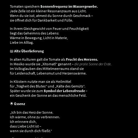
Tomaten speichern
Sonnenfrequenz im Wassergewebe.
Jede Zelle ist ein kleiner Resonanzraum aus Licht.
Wenn du sie isst, atmest du Sonne durch Geschmack –
sie öffnet dich für Dankbarkeit und Fülle.
In ihrem Gleichgewicht von Feuer und Feuchtigkeit
liegt das Geheimnis des Lebens:
Wärme in Bewegung, Licht in Materie,
Liebe im Alltag.
📖
Alte Überlieferung
In alten Kulturen galt die Tomate als
Frucht des Herzens.
In Mexiko wurde sie „Xitomatl“ genannt –
die pralle Sonne der Erde.
Im Volksglauben des Mittelmeerraums stand sie
für Leidenschaft, Lebensmut und Herzenswärme.
In Klöstern nutzte man sie als Heilmittel
für „Trägheit des Blutes“ und „Kälte des Gemüts“.
Später wurde sie zum
Symbol der Lebensfreude
–
ein Geschenk der Sonne an das menschliche Feld.
🌟
Essenz
„Ich bin das Herz der Sonne.
Ich wärme, ohne zu verbrennen.
Ich erinnere dich,
dass Liebe Licht ist –
wenn sie durch dich fließt.“