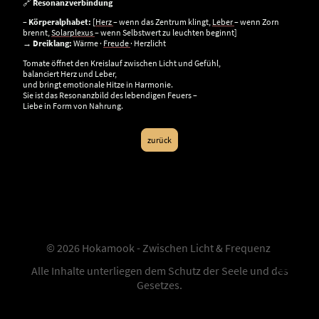
🔗
Resonanzverbindung
–
Körperalphabet:
[
Herz
– wenn das Zentrum klingt,
Leber
– wenn Zorn
brennt,
Solarplexus
– wenn Selbstwert zu leuchten beginnt]
→
Dreiklang:
Wärme ·
Freude
· Herzlicht
Tomate öffnet den Kreislauf zwischen Licht und Gefühl,
balanciert Herz und Leber,
und bringt emotionale Hitze in Harmonie.
Sie ist das Resonanzbild des lebendigen Feuers –
Liebe in Form von Nahrung.
zurück
© 2026 Hokamook - Zwischen Licht & Frequenz
Alle Inhalte unterliegen dem Schutz der Seele und des
Gesetzes.