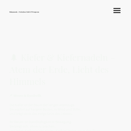
Hokamook - Zwischen Licht & Frequenz
🌲 Kiefer & Kiefernadeln –
Atem der Erde, Licht des
Himmels
🪶
Wesen & Symbolik
Die Kiefer ist der Baum der langen Atemzüge.
Sie wächst auf kargem Boden, in Wind und Stille,
und trägt doch das ewige Grün des Lebens.
Ihr Wesen ist Standhaftigkeit in Bewegung.
Sie biegt sich, ohne zu brechen,
und lehrt: Kraft ist nicht Härte – Kraft ist Vertrauen in den Fluss.