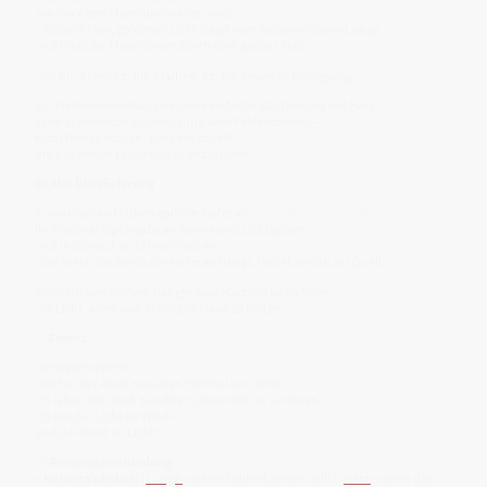
wie der Atem klarer und weiter wird.
– Stelle dir vor, goldenes Licht steigt vom Boden in deine Lunge
und fließt als klarer Strom durch dein ganzes Feld.
„Ich bin Atem. Ich bin Klarheit. Ich bin Leben in Bewegung.“
Ein Kiefernnadel-Bad oder eine einfache Räucherung mit Harz
kann symbolisch als Reinigung alter Felder dienen –
nicht therapeutisch, sondern rituell:
um das innere Feuer neu zu entzünden.
📖
Alte Überlieferung
In nordischen Mythen galt die Kiefer als
Baum des ewigen Lebens
.
Ihr Harz war Opfergabe an Sonne und Lichtgötter,
und in sibirischen Lehren hieß es:
„Die Seele, die durch die Kiefer aufsteigt, findet zurück zur Quelle.“
In russischen Dörfern hängte man Harzstücke an Türen,
um Licht, Atem und Schutz im Haus zu halten.
✨
Essenz
Die Kiefer spricht:
„Ich bin der Atem zwischen Himmel und Erde.
Ich lehre dich, dich zu öffnen, ohne dich zu verlieren.
Ich bin das Licht im Wind –
und der Wind im Licht.“
🔗
Resonanzverbindung
–
Körperalphabet:
[
Lunge
– wenn Freiheit atmen will] · [
Herz
– wenn das