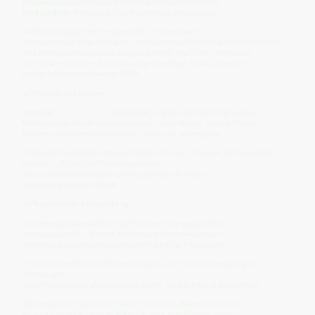
Frequenzfarbe:
Smaragdgrün mit goldenem Schimmer
Wirkqualität:
Reinigung, Durchströmung, Erneuerung
Kiefer schwingt in der Frequenz des „neuen Atems“.
Sie harmonisiert das Verhältnis von Geben und Empfangen im Atemfluss.
Im harmonischen Zustand bringt sie Weite, Wachheit, Lebenslust.
Im disharmonischen Zustand spiegelt sie Enge, Druck, Atemnot –
bis der Lebensatem wieder fließt.
🌿
Pflanzliches Wissen
Botanik:
Pinus sylvestris
(Waldkiefer), Familie der Kieferngewächse
Vorkommen:
Nördliche Hemisphäre, lichte Wälder, sandige Böden
Wesen:
Lichtbaum des Nordens – stark, zäh, immergrün
Ihre Nadeln enthalten ätherische Öle (α-Pinen, Limonen, Bornylacetat),
die den Luftfluss der Pflanze regulieren –
ein biologisches Spiegelbild ihres geistigen Prinzips:
Durchlässigkeit statt Druck.
📜
Traditionelle Verwendung
Seit jeher galt die Kiefer als Symbol der Unvergänglichkeit.
Ihr Holz wurde für Tempel, Schiffe und Altäre verwendet –
immer dort, wo Beständigkeit und Klarheit gefragt waren.
In der Volksmedizin nutzte man Nadeln und Harz zur Reinigung von
Atemwegen,
in der Rauchkultur als Schutzduft gegen Schwäche und Schwermut.
Schamanische Traditionen sahen in ihr den „Baum des Lichts“ –
einen Kanal, über den der Atem der Erde zum Himmel steigt.