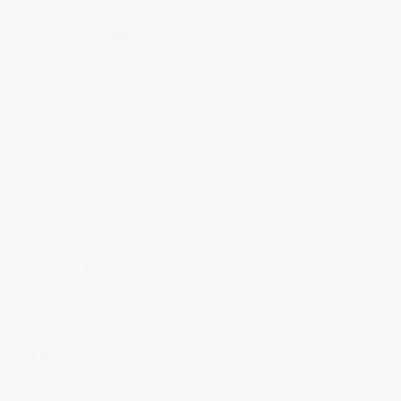
Ihr Harz – Bernstein in flüssiger Form – galt als „gefrorene Sonne“.
🔮
Frequenzsymbolik
Die Kiefer verkörpert das Prinzip des vertikalen Atems –
Erde atmet Himmel, Himmel atmet Erde.
Sie steht in der Frequenzlinie des Elements
Luft im Feuer
:
Bewegung, die Wärme trägt.
Sie lehrt, dass Reinigung kein Kampf ist,
sondern ein sanftes Wiederatmen der Wahrheit.
Ihr Duft entspricht der Frequenz der Erinnerung an das Ursprüngliche:
an Wald, Stille, Ursprung und Heimkehr.
🧬
Biologische Kuriosität
Kiefernadeln speichern Harz und ätherische Öle in mikroskopischen
Kanälen,
die auf Lichteinfall reagieren – öffnen bei Sonne, schließen bei Kälte.
Energetisch gesehen:
Sie zeigen, wie Bewusstsein sich rhythmisch an das Licht anpasst.
Ihr Harz enthält lichtaktive Moleküle,
die wie kleine „Sonnenresonatoren“ wirken –
in Frequenzsprache: sie speichern Leuchten als Information.
🪴
Resonanzpraxis
– Atme bewusst den Duft von Kiefernnadeln – frisch oder als Öl.
– Spüre, wie dein Brustraum sich öffnet,