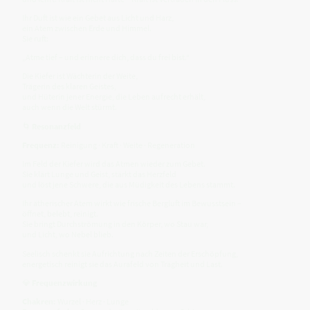
Ihr Duft ist wie ein Gebet aus Licht und Harz,
ein Atem zwischen Erde und Himmel.
Sie ruft:
„Atme tief – und erinnere dich, dass du frei bist.“
Die Kiefer ist Wächterin der Weite,
Trägerin des klaren Geistes,
und Hüterin jener Energie, die Leben aufrecht erhält,
auch wenn die Welt stürmt.
🌀
Resonanzfeld
Frequenz:
Reinigung · Kraft · Weite · Regeneration
Im Feld der Kiefer wird das Atmen wieder zum Gebet.
Sie klärt Lunge und Geist, stärkt das Herzfeld
und löst jene Schwere, die aus Müdigkeit des Lebens stammt.
Ihr ätherischer Atem wirkt wie frische Bergluft im Bewusstsein –
öffnet, belebt, reinigt.
Sie bringt Durchströmung in den Körper, wo Stau war,
und Licht, wo Nebel blieb.
Seelisch schenkt sie Aufrichtung nach Zeiten der Erschöpfung,
energetisch reinigt sie das Aurafeld von Trägheit und Last.
💎
Frequenzwirkung
Chakren:
Wurzel · Herz · Lunge