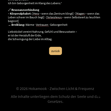
Ich bin Geborgenheit im Klang des Lebens.“
🔗
Resonanzverbindung
–
Körperalphabet:
[
Herz
– wenn das Zentrum klingt] · [
Magen
– wenn das
Leben schwer im Bauch liegt] · [
Solarplexus
– wenn Selbstwert zu leuchten
beginnt]
→
Dreiklang:
Wärme ·
Vertrauen
· Geborgenheit
Liebstöckel vereint Nahrung, Gefühl und Bewusstsein –
er ist der Herzduft der Erde,
die Schwingung der Liebe im Alltag.
zurück
© 2026 Hokamook - Zwischen Licht & Frequenz
Alle Inhalte unterliegen dem Schutz der Seele und des
Gesetzes.