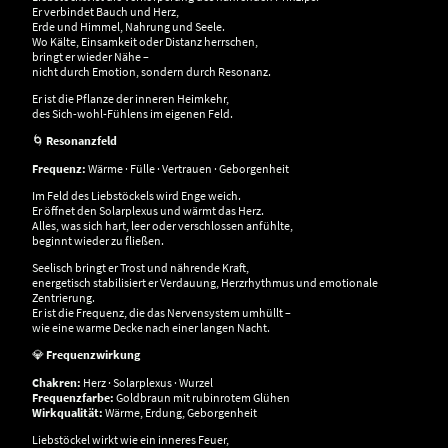
Er verbindet Bauch und Herz,
Erde und Himmel, Nahrung und Seele.
Wo Kälte, Einsamkeit oder Distanz herrschen,
bringt er wieder Nähe –
nicht durch Emotion, sondern durch Resonanz.
Er ist die Pflanze der inneren Heimkehr,
des Sich-wohl-Fühlens im eigenen Feld.
🌀
Resonanzfeld
Frequenz:
Wärme · Fülle · Vertrauen · Geborgenheit
Im Feld des Liebstöckels wird Enge weich.
Er öffnet den Solarplexus und wärmt das Herz.
Alles, was sich hart, leer oder verschlossen anfühlte,
beginnt wieder zu fließen.
Seelisch bringt er Trost und nährende Kraft,
energetisch stabilisiert er Verdauung, Herzrhythmus und emotionale
Zentrierung.
Er ist die Frequenz, die das Nervensystem umhüllt –
wie eine warme Decke nach einer langen Nacht.
💎
Frequenzwirkung
Chakren:
Herz · Solarplexus · Wurzel
Frequenzfarbe:
Goldbraun mit rubinrotem Glühen
Wirkqualität:
Wärme, Erdung, Geborgenheit
Liebstöckel wirkt wie ein inneres Feuer,