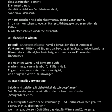
das aus Mitgefühl besteht.
Er erinnert daran,
dass Nähe nicht aus Bedürfnis entsteht,
sondern aus Präsenz.
Im harmonischen Feld schenkt er Vertrauen und Zentrierung.
Im disharmonischen spiegelt er Mangel, Abhängigkeit oder emotionale
Kälte –
bis der Mensch sich wieder selbst nährt.
🌿
Pflanzliches Wissen
Botanik:
Levisticum officinale
, Familie der Doldenblütler (Apiaceae)
Vorkommen:
Mittel- und Südeuropa, bevorzugt feuchte, sonnige Standorte
Wesen:
stark duftend, hochwüchsig, leuchtend – eine Pflanze des
Überflusses
Die mächtige Wurzel und der warme Duft
machen ihn zu einem Symbol für Fülle in Maß.
Er gleicht aus, was zu viel oder zu wenig ist,
und bringt die Mitte zum Schwingen.
📜
Traditionelle Verwendung
Seit dem Mittelalter gilt Liebstöckel als „Liebespflanze“.
Sein Name stammt vom mittelhochdeutschen
Lubestöckel
–
„Stängel der Liebe“.
In Klostergärten wurde er bei Verdauungs- und Herzbeschwerden genutzt,
aber auch in „Liebestränken“,
weil man glaubte, sein Duft öffne das Herz für Wärme und Zuneigung.