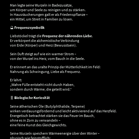
Man legte seine Wurzeln in Badezusätze,
um Körper und Seele zu reinigen und zu stärken.
In Hausräucherungen galt er als Friedenspflanze –
ein Mittel, um Streit in Familien zu lösen.
🔮
Frequenzsymbolik
Liebstöckel trägt die
Frequenz der nährenden Liebe
.
Er verkörpert die alchemistische Verbindung
von Erde (Körper) und Herz (Bewusstsein).
Sein Duft steigt auf wie ein warmer Strom –
von der Wurzel ins Herz, vom Bauch in die Seele.
Er erinnert an das uralte Prinzip der Mütterlichkeit im Feld:
Nahrung als Schwingung, Liebe als Frequenz.
Er lehrt:
„Wahre Fülle entsteht nicht durch Haben,
sondern durch Wärme, die geteilt wird.“
🧬
Biologische Kuriosität
Seine ätherischen Öle (Butylphthalide, Terpene)
wirken verdauungsfördernd und leicht aktivierend auf das Herzfeld.
Energetisch betrachtet stärken sie das Feuer im Bauch,
ohne es in Zorn zu verwandeln –
eine feine Kunst des Gleichgewichts.
Seine Wurzeln speichern Wärmeenergie über den Winter –
physisch wie feinstofflich: