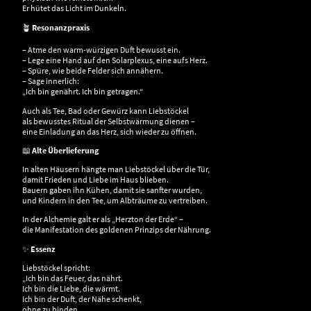
Er hütet das Licht im Dunkeln.
🪴
Resonanzpraxis
– Atme den warm-würzigen Duft bewusst ein.
– Lege eine Hand auf den Solarplexus, eine aufs Herz.
– Spüre, wie beide Felder sich annähern.
– Sage innerlich:
„Ich bin genährt. Ich bin getragen.“
Auch als Tee, Bad oder Gewürz kann Liebstöckel
als bewusstes Ritual der Selbstwärmung dienen –
eine Einladung an das Herz, sich wieder zu öffnen.
📖
Alte Überlieferung
In alten Häusern hängte man Liebstöckel über die Tür,
damit Frieden und Liebe im Haus blieben.
Bauern gaben ihn Kühen, damit sie sanfter wurden,
und Kindern in den Tee, um Albträume zu vertreiben.
In der Alchemie galt er als „Herzton der Erde“ –
die Manifestation des goldenen Prinzips der Nährung.
✨
Essenz
Liebstöckel spricht:
„Ich bin das Feuer, das nährt.
Ich bin die Liebe, die wärmt.
Ich bin der Duft, der Nähe schenkt,
ohne zu binden.