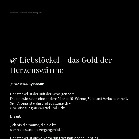
Hokamook - Zwischen Licht & Frequenz
🌿 Liebstöckel – das Gold der
Herzenswärme
🪶
Wesen & Symbolik
Liebstöckel ist der Duft der Geborgenheit.
Er steht wie kaum eine andere Pflanze für Wärme, Fülle und Verbundenheit.
Sein Aroma ist erdig und süß zugleich –
eine Mischung aus Wurzel und Licht.
Er sagt:
„Ich bin die Wärme, die bleibt,
wenn alles andere vergangen ist.“
Liebstöckel ist die Verkörperung des nährenden Prinzips.