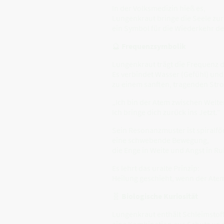
In der Volksmedizin hieß es,
Lungenkraut bringe die Seele zur
ein Symbol für die Wiederkehr de
🔮
Frequenzsymbolik
Lungenkraut trägt die Frequenz 
Es verbindet Wasser (Gefühl) und
zu einem sanften, tragenden Str
„Ich bin der Atem zwischen Welte
Ich bringe dich zurück ins Jetzt.“
Sein Resonanzmuster ist spiralfö
eine schwebende Bewegung,
die Enge in Weite und Angst in R
Es lehrt das uralte Prinzip:
Heilung geschieht, wenn der Atem
🧬
Biologische Kuriosität
Lungenkraut enthält Schleimstoff
eine Kombination aus Schutz und