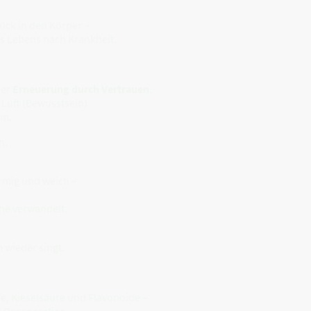
ück in den Körper –
s Lebens nach Krankheit.
der
Erneuerung durch Vertrauen
.
 Luft (Bewusstsein)
om.
n.
rmig und weich –
uhe verwandelt.
 wieder singt.
e, Kieselsäure und Flavonoide –
 Regeneration.