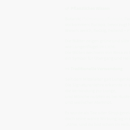
🌿
Pflanzliches Wissen
Botanik:
Pulmonaria officinalis
, F
Vorkommen: Europa, bevorzugt fe
Wesen: weich, fleckig, heilend –
Die Blätter zeigen grüne und silbr
wie Lungenflügel im Licht.
Die Blüten wechseln von Rosa zu 
ein Symbol für Übergang und Hei
📜
Traditionelle Verwendung
Seit dem Mittelalter galt Lungenk
Die Signaturenlehre erkannte in 
die Verbindung zur Lunge,
und Mönche nutzten es bei Hust
und seelischer Atemnot.
Es wurde als Tee oder Sirup gerei
doch seine wahre Wirkung lag in 
„Atme, und du bist schon im Heil