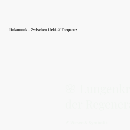
Hokamook - Zwischen Licht & Frequenz
🌸 Lungenkr
der Regener
🪶
Wesen & Symbolik