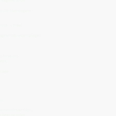
 um die Atemorgane –
(rosa → blau)
hgewichts widerspiegelt.
e Nase ein.
ebt,
 sage:
t.
 verwendet werden,
 Feld zu rufen.