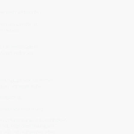
ammengedrückt wurde –
men von Energie ist,
n Flusses.
,
rz und Immunsystem.
 durch Vertrauen.
 smaragdgrünem Schimmer
ration · Atmende Ruhe
Heilgesang.
ionaler Wahrnehmung.
es Entspannung und Leichtigkeit,
not, Enge oder Traurigkeit –
will: „Ich will wieder leben.“