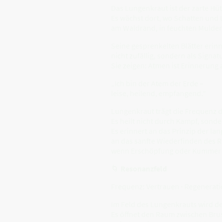
Das Lungenkraut ist der zarte Hü
Es wächst dort, wo Schatten und 
am Waldrand, in feuchten Mulde
Seine gesprenkelten Blätter erin
nicht zufällig, sondern als Signa
Sie zeigen: Atmen ist Erinnerung 
„Ich bin der Atem der Erde –
leise, heilend, empfangend.“
Lungenkraut trägt die Frequenz 
Es heilt nicht durch Kampf, sond
Es erinnert an das Prinzip der l
an das sanfte Wiederfinden des 
wenn Erschöpfung oder Kummer 
🌀
Resonanzfeld
Frequenz: Vertrauen · Regeneratio
Im Feld des Lungenkrauts wird d
Es öffnet den Raum zwischen Brus