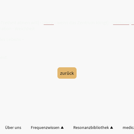
Freiheit atmen will] · [
Herz
– wenn das Zentrum klingt] · [
Immunsy
ration · Weichheit
des Lebens –
est.
zurück
Über uns
Frequenzwissen
Resonanzbibliothek
medic