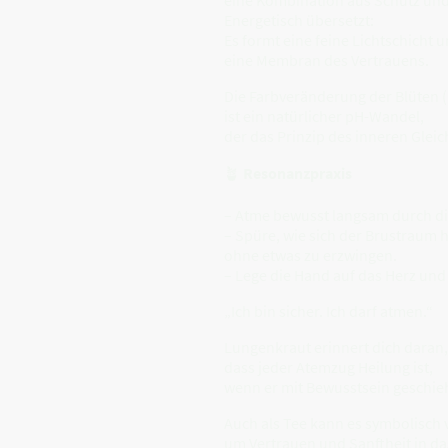
Energetisch übersetzt:
Es formt eine feine Lichtschicht
eine Membran des Vertrauens.
Die Farbveränderung der Blüten 
ist ein natürlicher pH-Wandel,
der das Prinzip des inneren Gleic
🪴
Resonanzpraxis
– Atme bewusst langsam durch di
– Spüre, wie sich der Brustraum h
ohne etwas zu erzwingen.
– Lege die Hand auf das Herz und
„Ich bin sicher. Ich darf atmen.“
Lungenkraut erinnert dich daran,
dass jeder Atemzug Heilung ist,
wenn er mit Bewusstsein geschieh
Auch als Tee kann es symbolisch
um Vertrauen und Sanftheit in das