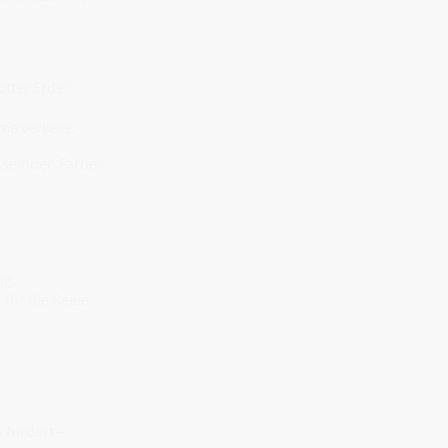
tter Erde“.
e verliere.
hselnden Farben
ng,
 für die Seele.
s fordert –