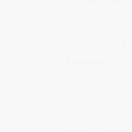
zwischen Einatmen und Fühlen.
Es bringt Licht in das, was zus
körperlich, emotional, geistig.
Es lehrt, dass Heilung nicht Einat
sondern das Zulassen des eigene
Seelisch schenkt es Mut zur Ruhe
energetisch stärkt es Lunge, He
Es ist die Frequenz der Genesung
💎
Frequenzwirkung
Chakren: Herz · Kehlkopf · Lunge
Frequenzfarbe: Himmelblau mit
Wirkqualität: Sanftheit · Regene
Lungenkraut wirkt wie ein stiller 
Es schwingt im feinen Übergang
zwischen körperlicher und emot
Im harmonischen Zustand bringt 
im disharmonischen zeigt es Atem
die Stimme des Körpers, der sagen 