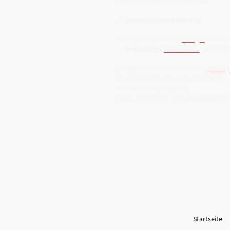
nur, dass du wieder atmest.“
🔗
Resonanzverbindung
– Körperalphabet: [
Lunge
– wenn 
→
Dreiklang:
Vertrauen
· Regene
Lungenkraut ist der sanfte
Atem
die Frequenz, die dich erinnert,
dass Heilung beginnt,
wenn du wieder mit dem Feld atm
Startseite