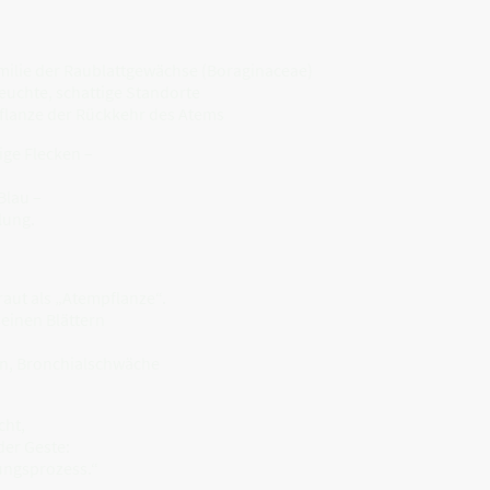
amilie der Raublattgewächse (Boraginaceae)
uchte, schattige Standorte
 Pflanze der Rückkehr des Atems
ige Flecken –
Blau –
lung.
raut als „Atempflanze“.
seinen Blättern
en, Bronchialschwäche
cht,
der Geste:
ungsprozess.“