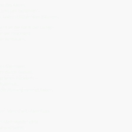
ter des Atems.
Licht sich berühren –
n, unter schützenden Bäumen.
nern an die Form der Lunge –
tur der Resonanz.
an Vertrauen.
des Genesens.
ern durch Geduld.
angsamen Rückkehr –
Rhythmus,
die Atmung verengt haben.
n · Weichheit · Atemfluss
er Atem wieder ganz.
t und Seele,