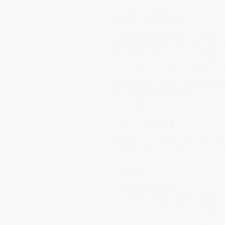
📖
Alte Überlieferung
In alten Kräuterbüchern hieß es,
Lungenkraut sei „der Atem der Mu
Man pflanzte es an Hauswände,
damit das Zuhause nie seine Wärm
Die Druiden sahen in seinen wec
den Wandel des Lebens:
Rot – Geburt,
Blau – Weisheit,
Silber – Übergang.
So galt es als Pflanze der Genesu
nicht nur für den Körper, sondern
✨
Essenz
Lungenkraut spricht:
„Ich bin der Atem des Vertrauens.
Ich bin die Weite nach der Enge.
Ich lehre dich, dass Heilung nicht