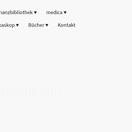
nanzbibliothek
medica
kaskop
Bücher
Kontakt
rtrauens und