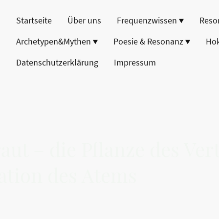
Startseite
Über uns
Frequenzwissen
Reso
Archetypen&Mythen
Poesie & Resonanz
Ho
Datenschutzerklärung
Impressum
aut – die Pflanze des Ve
ation des Atems