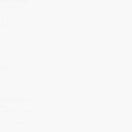
charbockskraut
“ in sich.
mmelt
gegessen.
lings.
innt.
“
des Vertrauens] ·
lt] ·
u leuchten beginnt]
t · Lichtimpuls