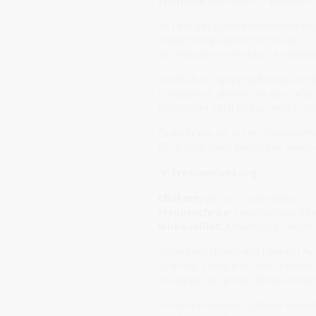
Im Feld des Scharbockskrauts be
Träge Energie kommt in Fluss,
der Körper erinnert sich an Bewe
Seelisch bringt es Hoffnung und f
Energetisch aktiviert es den Leb
besonders nach Phasen von Ersc
Es wirkt wie ein erster Sonnenstr
ein Signal, dass Wachstum wieder
💎
Frequenzwirkung
Chakren:
Wurzel · Solarplexus
Frequenzfarbe:
Leuchtendes Gold
Wirkqualität:
Aktivierung · Regen
Scharbockskraut wirkt wie ein A
Es bringt Energie zurück in Berei
die lange ruhig oder blockiert wa
Im harmonischen Zustand schenkt 