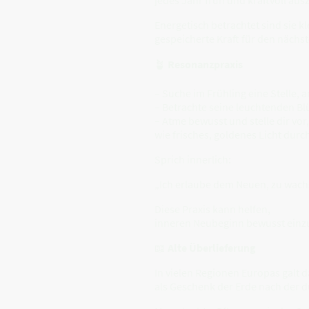
Energetisch betrachtet sind sie k
gespeicherte Kraft für den nächst
🪴
Resonanzpraxis
– Suche im Frühling eine Stelle,
– Betrachte seine leuchtenden Bl
– Atme bewusst und stelle dir vor,
wie frisches, goldenes Licht durc
Sprich innerlich:
„Ich erlaube dem Neuen, zu wach
Diese Praxis kann helfen,
inneren Neubeginn bewusst einz
📖
Alte Überlieferung
In vielen Regionen Europas galt d
als Geschenk der Erde nach der d