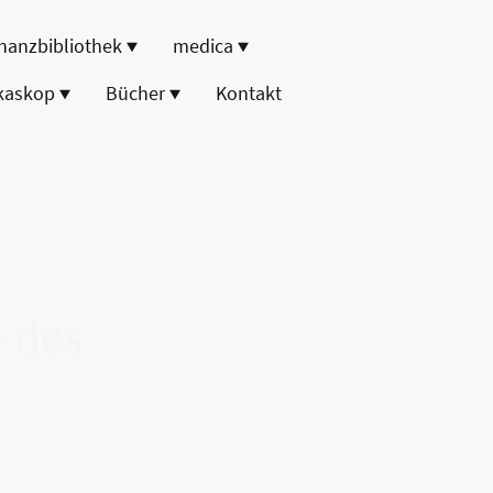
nanzbibliothek
medica
kaskop
Bücher
Kontakt
e des