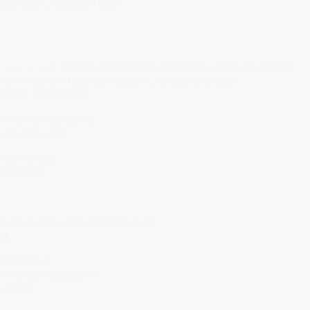
tagnation, Müdigkeit oder
ulus ficaria
), Familie der Hahnenfußgewächse (Ranunculaceae)
en – häufig in feuchten Wäldern, Parks und Wiesen
ühend, lichtliebend
n sich nur bei Sonne –
dung zum Licht.
viel Energie
en Winter.
nert an seine frühere Bedeutung
ut.
l Vitamin C
n Frühjahr gegessen –
 Winter.