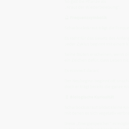
So galt die Pflanze als
„Kraut der Wiederbelebung“.
🔮
Frequenzsymbolik
Scharbockskraut trägt die Freque
Es steht für das Gesetz des Anfan
Jeder Zyklus beginnt mit einem kl
Seine Blüten erscheinen, wenn die
ein Zeichen dafür, dass Leben ni
Es erinnert daran:
Der Neubeginn beginnt oft unsch
doch er trägt bereits die ganze 
🧬
Biologische Kuriosität
Scharbockskraut bildet kleine Knö
mit denen es sich vegetativ verbre
Diese „Energiespeicher“ ermöglic
jedes Jahr früh und kraftvoll aus