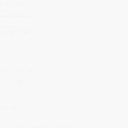
chen der Erde.
 wird,
im feuchten Boden.
s –
Ruhe des Winters.
.
aft der Erneuerung.
ehbarer Beginn.
it
achsen kann.“
ung · Lichtimpuls · Frühjahrsbewegung