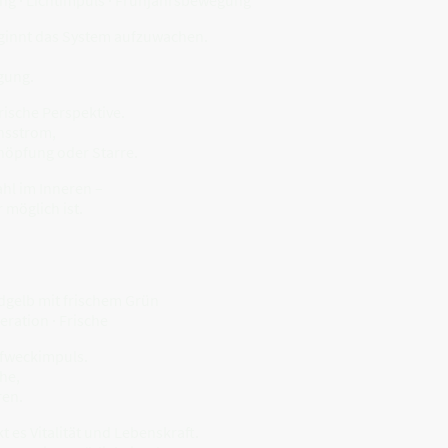
ginnt das System aufzuwachen.
gung.
rische Perspektive.
ensstrom,
höpfung oder Starre.
ahl im Inneren –
 möglich ist.
gelb mit frischem Grün
eration · Frische
ufweckimpuls.
che,
ren.
es Vitalität und Lebenskraft.