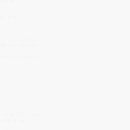
leine Lebensbatterien –
en Zyklus.
 an der Scharbockskraut wächst.
üten im Sonnenlicht.
h deinen Körper fließt.
sen.“
uladen.
as erste Frühlingsgrün
unklen Jahreszeit.