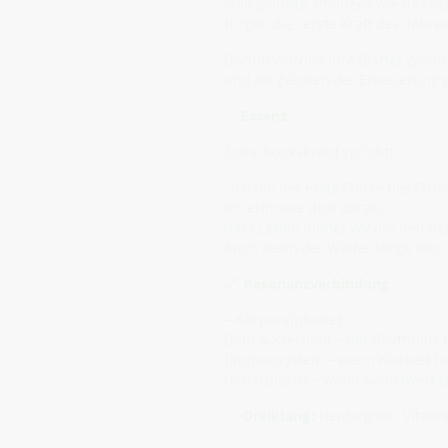
Man glaubte, Pflanzen wie das S
trügen die „erste Kraft des Jahres
Darum wurden ihre Blätter gesa
und als Zeichen der Erneuerung 
✨
Essenz
Scharbockskraut spricht:
„Ich bin der erste Funke des Früh
Ich erinnere dich daran,
dass Leben immer wieder neu beg
Auch wenn der Winter lange war.
🔗
Resonanzverbindung
– Körperalphabet:
[Blut & Kreislauf – der Rhythmus 
[Immunsystem – wenn Klarheit hei
[Solarplexus – wenn Selbstwert z
→
Dreiklang:
Neubeginn · Vitalitä