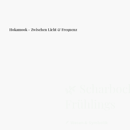
Hokamook - Zwischen Licht & Frequenz
🌿 Scharboc
Frühlings
🪶
Wesen & Symbolik