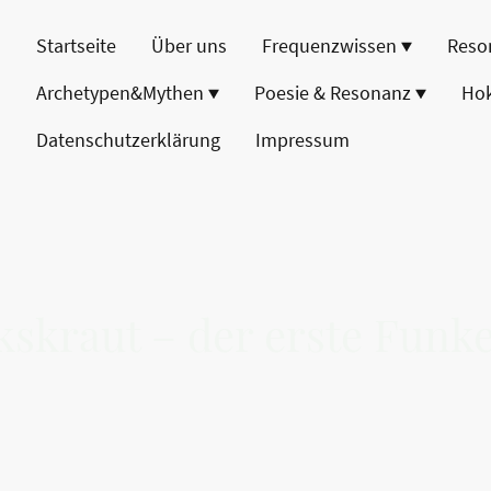
Startseite
Über uns
Frequenzwissen
Reso
Archetypen&Mythen
Poesie & Resonanz
Ho
Datenschutzerklärung
Impressum
kskraut – der erste Funk