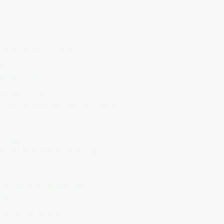
nz des ersten Impulses.
gs:
einen Licht.
 Erde noch kühl ist –
cht auf perfekte Bedingungen wartet.
einbar,
Kraft des kommenden Frühlings.
llchen in den Blattachseln,
itet.
hen es der Pflanze,
zutreiben.