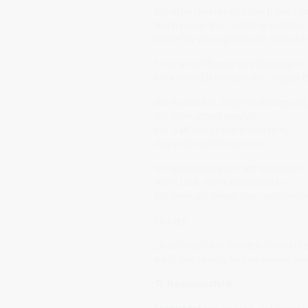
Scharbockskraut ist das frühe La
Noch bevor der Frühling sichtbar
öffnet es seine goldenen Sterne 
Es ist eine Pflanze des Neubeginn
ein erstes Licht nach der langen 
Wo es wächst, beginnt Bewegung
Die Erde atmet wieder,
der Saft steigt in die Wurzeln,
das Leben kehrt zurück.
Scharbockskraut trägt die Botsch
Nicht laut, nicht spektakulär –
sondern als leiser, aber unübers
Es sagt:
„Auch nach der tiefsten Dunkelhe
weiß das Leben, wie es wieder w
🌀
Resonanzfeld
Frequenz:
Neubeginn · Vitalisier