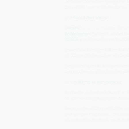
Im disharmonischen spiegelt es S
das Gefühl innerer Winterstarre.
🌿
Pflanzliches Wissen
Botanik:
Ficaria verna
(syn.
Ranunc
Vorkommen:
Europa und Westasi
Wesen:
niedrig wachsend, frühbl
Seine sternförmigen Blüten öffne
ein klares Zeichen seiner Verbin
Die glänzenden Blätter speichern 
und erscheinen oft schon im spät
📜
Traditionelle Verwendung
Der Name „Scharbockskraut“ erin
bei der Vorbeugung gegen Skorb
Seine jungen Blätter enthalten vie
und wurden traditionell im frühe
als erstes frisches Grün nach dem