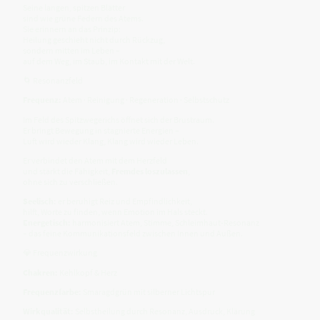
Seine langen, spitzen Blätter
sind wie grüne Federn des Atems.
Sie erinnern an das Prinzip:
Heilung geschieht nicht durch Rückzug,
sondern mitten im Leben –
auf dem Weg, im Staub, im Kontakt mit der Welt.
🌀 Resonanzfeld
Frequenz:
Atem · Reinigung · Regeneration · Selbstschutz
Im Feld des Spitzwegerichs öffnet sich der Brustraum.
Er bringt Bewegung in stagnierte Energien –
Luft wird wieder Klang, Klang wird wieder Leben.
Er verbindet den Atem mit dem Herzfeld
und stärkt die Fähigkeit,
Fremdes loszulassen
,
ohne sich zu verschließen.
Seelisch:
er beruhigt Reiz und Empfindlichkeit,
hilft, Worte zu finden, wenn Emotion im Hals steckt.
Energetisch:
harmonisiert Atem, Stimme, Schleimhaut-Resonanz
– das feine Kommunikationsfeld zwischen Innen und Außen.
💎 Frequenzwirkung
Chakren:
Kehlkopf & Herz
Frequenzfarbe:
Smaragdgrün mit silberner Lichtspur
Wirkqualität:
Selbstheilung durch Resonanz, Ausdruck, Klärung