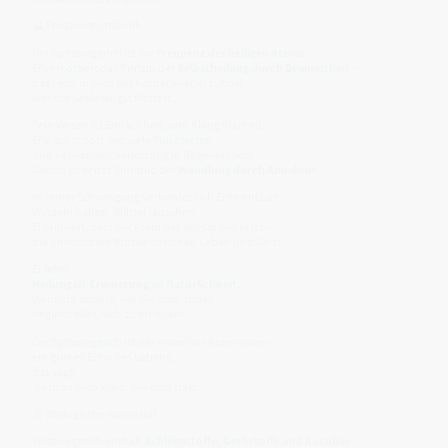
🔮 Frequenzsymbolik
Der Spitzwegerich ist die
Frequenz des heiligen Atems
.
Er verkörpert das Prinzip der
Selbstheilung durch Bewusstheit
–
das Feld, in dem der Körper wieder zuhört,
was die Seele längst flüstert.
Sein Wesen ist Einfachheit, sein Klang Klarheit.
Er wächst dort, wo viele Füße treten,
und verwandelt Verletzung in Regeneration.
Darum ist er das Sinnbild der
Wandlung durch Annahme
.
In seiner Schwingung verbindet sich Erde mit Luft:
Wurzeln halten, Blätter lauschen.
Er erinnert, dass der Atem das älteste Gebet ist –
die unsichtbare Brücke zwischen Leben und Geist.
Er lehrt:
Heilung ist Erinnerung an Natürlichkeit.
Wenn du atmest, wie die Erde atmet,
beginnt alles, sich zu erneuern.
Der Spitzwegerich ist der Hüter des Atemfeldes –
ein grünes Echo des Lebens,
das sagt:
„Vertrau dem Wind, der dich trägt.“
🧬 Biologische Kuriosität
Spitzwegerich enthält
Schleimstoffe, Gerbstoffe und Aucubin