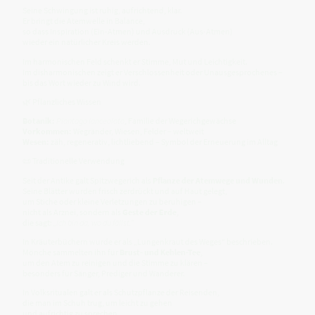
Seine Schwingung ist ruhig, aufrichtend, klar.
Er bringt die Atemwelle in Balance,
so dass Inspiration (Ein-Atmen) und Ausdruck (Aus-Atmen)
wieder ein natürlicher Kreis werden.
Im harmonischen Feld schenkt er Stimme, Mut und Leichtigkeit.
Im disharmonischen zeigt er Verschlossenheit oder Unausgesprochenes –
bis das Wort wieder zu Wind wird.
🌿 Pflanzliches Wissen
Botanik:
Plantago lanceolata
, Familie der Wegerichgewächse
Vorkommen:
Wegränder, Wiesen, Felder – weltweit
Wesen:
zäh, regenerativ, lichtliebend – Symbol der Erneuerung im Alltag
📜 Traditionelle Verwendung
Seit der Antike galt Spitzwegerich als
Pflanze der Atemwege und Wunden
.
Seine Blätter wurden frisch zerdrückt und auf Haut gelegt,
um Stiche oder kleine Verletzungen zu beruhigen –
nicht als Arznei, sondern als
Geste der Erde
,
die sagt:
„Ich bin da, wo du fällst.“
In Kräuterbüchern wurde er als „Lungenkraut des Weges“ beschrieben.
Mönche sammelten ihn für
Brust- und Kehlen-Tee
,
um den Atem zu reinigen und die Stimme zu klären –
besonders für Sänger, Prediger und Wanderer.
In Volksritualen galt er als Schutzpflanze der Reisenden,
die man im Schuh trug, um leicht zu gehen
und aufrichtig zu sprechen.