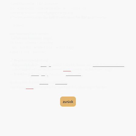
In der Klostertradition wurde er
„Panacea minor“ – die kleine Allheilerin – genannt,
weil er so schlicht und allgegenwärtig war.
Er heilte, indem er
an das Selbstvertrauen der Natur
erinnerte.
✨ Essenz
Der Spitzwegerich spricht:
„Ich bin der Atem des Weges.
Ich heile, indem ich erinnere,
dass du selbst der Wind bist, der dich trägt.
Atme – und du bist frei.“
🔗
Resonanzverbindung
–
Körperalphabet:
[
Lunge
– wenn Freiheit atmen will,
Hals & Stimmbänder
– wenn Wahrheit Gestalt annimmt,
Herz
– wenn das Zentrum klingt]
→
Dreiklang:
Reinigung
· Ausdruck ·
Atemkraft
Spitzwegerich klärt
Atem
und
Stimme
,
öffnet das
Herz
und erinnert an die Kraft des lebendigen Wortes.
zurück