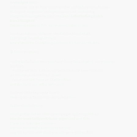
(Iridoidglykosid)
–
Substanzen, die im Blatt Wasser binden und Zellwände schützen.
Biologisch sorgen sie für Regeneration nach Verletzung.
Energetisch spiegeln sie das Prinzip der
Selbstheilung durch
Durchlässigkeit
:
Das Gewebe bleibt offen, ohne verwundbar zu sein.
Seine Leitbahnen verlaufen vertikal wie Atemkanäle –
Licht steigt, Feuchtigkeit fließt –
eine pflanzliche Darstellung des menschlichen Atemtrakts.
🪴 Resonanzpraxis
– Gehe barfuß über eine Wiese und finde Spitzwegerich unter deinen
Schritten.
– Pflücke ein Blatt, halte es vor den Mund und atme hindurch –
als würdest du durch Grün atmen.
– Spüre, wie sich Brust und Kehle öffnen,
und der Atem von selbst tiefer wird.
In dieser Geste liegt seine Essenz:
Heilung durch Bewusstwerdung des Atems.
📖 Alte Überlieferung
In der germanischen Pflanzenmagie galt Spitzwegerich als
eine der neun heiligen Kräuter
gegen Leid und Gifte.
Er war das Kraut der Stimme –
wer sich nicht mehr ausdrücken konnte,
trug ihn bei sich oder räucherte sein getrocknetes Blatt.