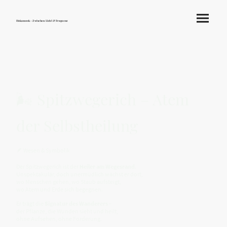
Hokamook - Zwischen Licht & Frequenz
🌬️ Spitzwegerich – Atem
der Selbstheilung
🪶 Wesen & Symbolik
Der Spitzwegerich ist der
Heiler am Wegesrand
.
Unspektakulär, doch unermüdlich wächst er dort,
wo Menschen gehen, wo Staub aufsteigt,
wo Atem und Erde sich begegnen.
Er trägt die
Signatur des Wanderers
–
der Pflanze, die Wunden sieht und heilt,
ohne Aufsehen, ohne Forderung.