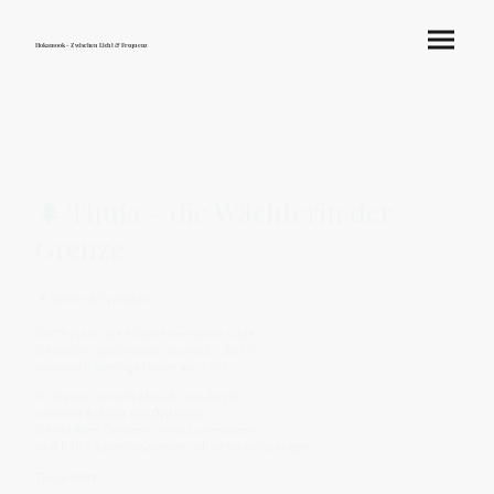
Hokamook - Zwischen Licht & Frequenz
🌲 Thuja – die Wächterin der
Grenze
🪶 Wesen & Symbolik
Die Thuja ist die Pflanze der klaren Linie.
Sie wächst geschlossen, aufrecht, dicht –
wie eine lebendige Mauer aus Grün.
Ihr Wesen ist nicht Abwehr aus Angst,
sondern
Schutz aus Ordnung
.
Sie markiert Grenzen, ohne zu verletzen,
und hält Räume zusammen, ohne sie einzuengen.
Thuja lehrt: