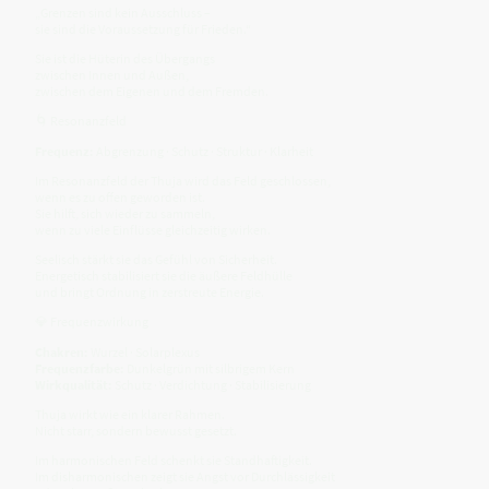
„Grenzen sind kein Ausschluss –
sie sind die Voraussetzung für Frieden.“
Sie ist die Hüterin des Übergangs
zwischen Innen und Außen,
zwischen dem Eigenen und dem Fremden.
🌀 Resonanzfeld
Frequenz:
Abgrenzung · Schutz · Struktur · Klarheit
Im Resonanzfeld der Thuja wird das Feld geschlossen,
wenn es zu offen geworden ist.
Sie hilft, sich wieder zu sammeln,
wenn zu viele Einflüsse gleichzeitig wirken.
Seelisch stärkt sie das Gefühl von Sicherheit.
Energetisch stabilisiert sie die äußere Feldhülle
und bringt Ordnung in zerstreute Energie.
💎 Frequenzwirkung
Chakren:
Wurzel · Solarplexus
Frequenzfarbe:
Dunkelgrün mit silbrigem Kern
Wirkqualität:
Schutz · Verdichtung · Stabilisierung
Thuja wirkt wie ein klarer Rahmen.
Nicht starr, sondern bewusst gesetzt.
Im harmonischen Feld schenkt sie Standhaftigkeit.
Im disharmonischen zeigt sie Angst vor Durchlässigkeit