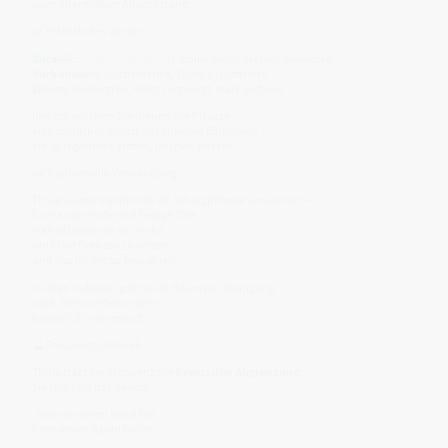
oder übermäßige Abschottung.
🌿 Pflanzliches Wissen
Botanik:
Thuja occidentalis
, Familie der Zypressengewächse
Vorkommen:
Nordamerika, Europa (kultiviert)
Wesen:
immergrün, dicht verzweigt, stark duftend
Ihre ätherischen Öle dienen der Pflanze
als natürlicher Schutz vor äußeren Einflüssen –
ein Spiegel ihres archetypischen Wesens.
📜 Traditionelle Verwendung
Thuja wurde traditionell als Schutzpflanze verwendet –
für Häuser, Höfe und heilige Orte.
Man pflanzte sie als Hecke,
um klare Grenzen zu setzen
und das Innere zu bewahren.
In alten Kulturen galt sie als Baum der Reinigung
nach Grenzverletzungen –
körperlich wie seelisch.
🔮 Frequenzsymbolik
Thuja trägt die Frequenz der
bewussten Abgrenzung
.
Sie steht für das Gesetz:
„Nur wer einen Rand hat,
kann einen Raum halten.“