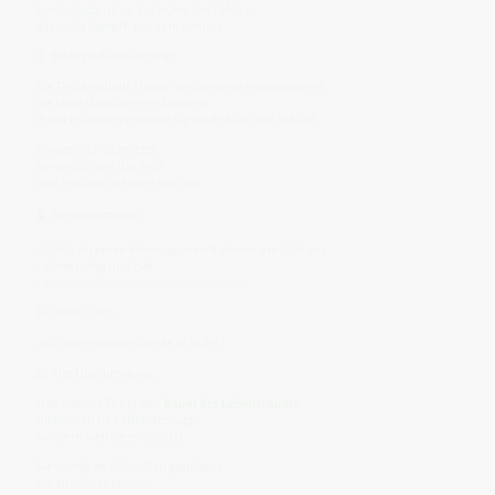
Symbolisch ist sie der Hüter des Feldes,
der nicht kämpft, sondern ordnet.
🧬 Biologische Kuriosität
Die Thuja enthält Thujon und weitere Monoterpene,
die stark strukturierend wirken.
In der Pflanze regulieren sie Wachstum und Schutz.
Energetisch übersetzt:
Sie verdichten das Feld
und machen Grenzen spürbar.
🪴 Resonanzpraxis
– Stelle dir einen klaren grünen Rahmen um dich vor.
– Atme ruhig und tief.
– Spüre:
Ich bin in meinem Raum sicher.
Ein stiller Satz:
„Ich wahre meine Grenze in Ruhe.“
📖 Alte Überlieferung
Man nannte Thuja den
Baum des Lebensraums
.
Nicht, weil sie Leben erzeugt,
sondern weil sie es schützt.
Sie wurde an Schwellen gepflanzt,
wo entschieden wird,