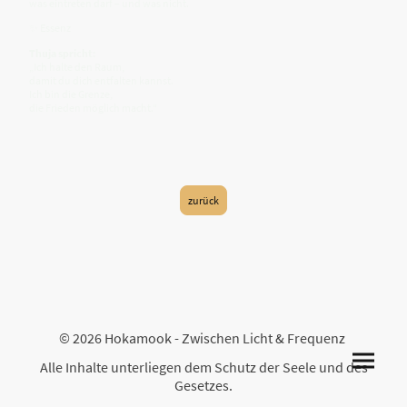
was eintreten darf – und was nicht.
✨ Essenz
Thuja spricht:
„Ich halte den Raum,
damit du dich entfalten kannst.
Ich bin die Grenze,
die Frieden möglich macht.“
zurück
© 2026 Hokamook - Zwischen Licht & Frequenz
Alle Inhalte unterliegen dem Schutz der Seele und des
Gesetzes.