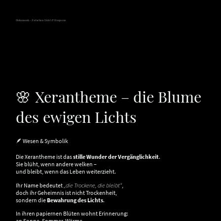
Hokamook - Zwischen Licht & Frequenz
🌸 Xerantheme – die Blume
des ewigen Lichts
🪶 Wesen & Symbolik
Die Xerantheme ist das
stille Wunder der Vergänglichkeit
.
Sie blüht, wenn andere welken –
und bleibt, wenn das Leben weiterzieht.
Ihr Name bedeutet
„die Trockene, die bleibt“
,
doch ihr Geheimnis ist nicht Trockenheit,
sondern die
Bewahrung des Lichts
.
In ihren papiernen Blüten wohnt Erinnerung:
an Sonne, Sommer, Wärme –