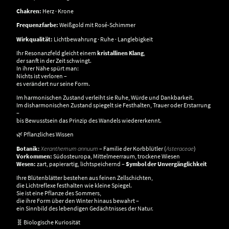
Chakren:
Herz · Krone
Frequenzfarbe:
Weißgold mit Rosé-Schimmer
Wirkqualität:
Lichtbewahrung · Ruhe · Langlebigkeit
Ihr Resonanzfeld gleicht einem
kristallinen Klang
,
der sanft in der Zeit schwingt.
In ihrer Nähe spürt man:
Nichts ist verloren –
es verändert nur seine Form.
Im harmonischen Zustand verleiht sie Ruhe, Würde und Dankbarkeit.
Im disharmonischen Zustand spiegelt sie Festhalten, Trauer oder Erstarrung
–
bis Bewusstsein das Prinzip des Wandels wiedererkennt.
🌿 Pflanzliches Wissen
Botanik:
Xeranthemum annuum
– Familie der Korbblütler (
Asteraceae
)
Vorkommen:
Südosteuropa, Mittelmeerraum, trockene Wiesen
Wesen:
zart, papierartig, lichtspeichernd –
Symbol der Unvergänglichkeit
Ihre Blütenblätter bestehen aus feinen Zellschichten,
die Lichtreflexe festhalten wie kleine Spiegel.
Sie ist eine Pflanze des Sommers,
die ihre Form über den Winter hinaus bewahrt –
ein Sinnbild des lebendigen Gedächtnisses der Natur.
🧬 Biologische Kuriosität