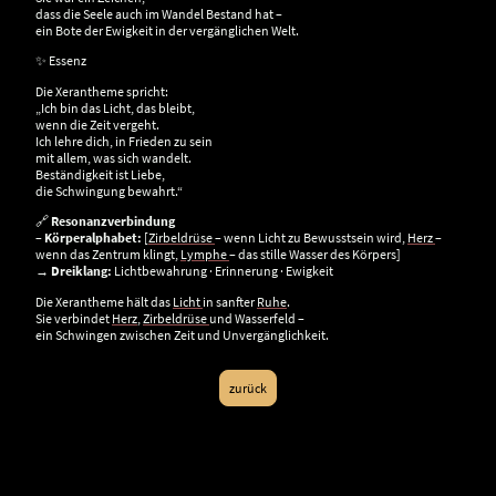
dass die Seele auch im Wandel Bestand hat –
ein Bote der Ewigkeit in der vergänglichen Welt.
✨ Essenz
Die Xerantheme spricht:
„Ich bin das Licht, das bleibt,
wenn die Zeit vergeht.
Ich lehre dich, in Frieden zu sein
mit allem, was sich wandelt.
Beständigkeit ist Liebe,
die Schwingung bewahrt.“
🔗
Resonanzverbindung
–
Körperalphabet:
[
Zirbeldrüse
– wenn Licht zu Bewusstsein wird,
Herz
–
wenn das Zentrum klingt,
Lymphe
– das stille Wasser des Körpers]
→
Dreiklang:
Lichtbewahrung · Erinnerung · Ewigkeit
Die Xerantheme hält das
Licht
in sanfter
Ruhe
.
Sie verbindet
Herz
,
Zirbeldrüse
und Wasserfeld –
ein Schwingen zwischen Zeit und Unvergänglichkeit.
zurück