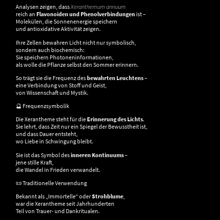
Analysen zeigen, dass
Xeranthemum annuum
reich an
Flavonoiden und Phenolverbindungen
ist –
Molekülen, die Sonnenenergie speichern
und antioxidative Aktivität zeigen.
Ihre Zellen bewahren Licht nicht nur symbolisch,
sondern auch biochemisch:
Sie speichern Photoneninformationen,
als wolle die Pflanze selbst den Sommer erinnern.
So trägt sie die Frequenz des
bewahrten Leuchtens
–
eine Verbindung von Stoff und Geist,
von Wissenschaft und Mystik.
🔮 Frequenzsymbolik
Die Xerantheme steht für die
Erinnerung des Lichts
.
Sie lehrt, dass Zeit nur ein Spiegel der Bewusstheit ist,
und dass Dauer entsteht,
wo Liebe in Schwingung bleibt.
Sie ist das Symbol des
inneren Kontinuums
–
jene stille Kraft,
die Wandel in Frieden verwandelt.
📜 Traditionelle Verwendung
Bekannt als „Immortelle“ oder
Strohblume
,
war die Xerantheme seit Jahrhunderten
Teil von Trauer- und Dankritualen.