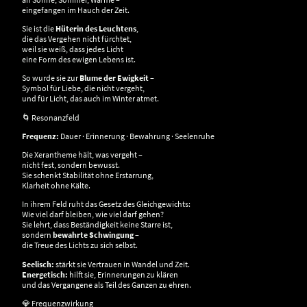
eingefangen im Hauch der Zeit.
Sie ist die
Hüterin des Leuchtens
,
die das Vergehen nicht fürchtet,
weil sie weiß, dass jedes Licht
eine Form des ewigen Lebens ist.
So wurde sie zur
Blume der Ewigkeit
–
Symbol für Liebe, die nicht vergeht,
und für Licht, das auch im Winter atmet.
🌀 Resonanzfeld
Frequenz:
Dauer · Erinnerung · Bewahrung · Seelenruhe
Die Xerantheme hält, was vergeht –
nicht fest, sondern bewusst.
Sie schenkt Stabilität ohne Erstarrung,
Klarheit ohne Kälte.
In ihrem Feld ruht das Gesetz des Gleichgewichts:
Wie viel darf bleiben, wie viel darf gehen?
Sie lehrt, dass Beständigkeit keine Starre ist,
sondern
bewahrte Schwingung
–
die Treue des Lichts zu sich selbst.
Seelisch:
stärkt sie Vertrauen in Wandel und Zeit.
Energetisch:
hilft sie, Erinnerungen zu klären
und das Vergangene als Teil des Ganzen zu ehren.
💎 Frequenzwirkung