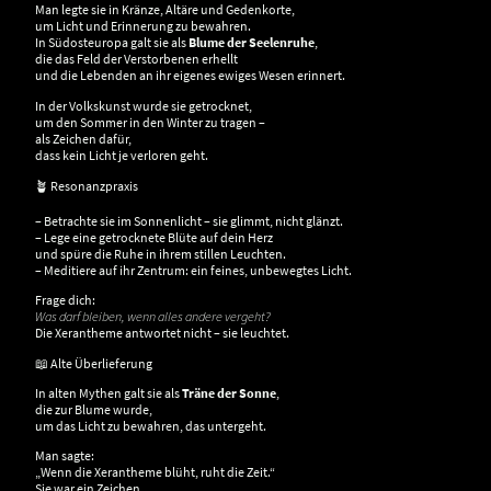
Man legte sie in Kränze, Altäre und Gedenkorte,
um Licht und Erinnerung zu bewahren.
In Südosteuropa galt sie als
Blume der Seelenruhe
,
die das Feld der Verstorbenen erhellt
und die Lebenden an ihr eigenes ewiges Wesen erinnert.
In der Volkskunst wurde sie getrocknet,
um den Sommer in den Winter zu tragen –
als Zeichen dafür,
dass kein Licht je verloren geht.
🪴 Resonanzpraxis
– Betrachte sie im Sonnenlicht – sie glimmt, nicht glänzt.
– Lege eine getrocknete Blüte auf dein Herz
und spüre die Ruhe in ihrem stillen Leuchten.
– Meditiere auf ihr Zentrum: ein feines, unbewegtes Licht.
Frage dich:
Was darf bleiben, wenn alles andere vergeht?
Die Xerantheme antwortet nicht – sie leuchtet.
📖 Alte Überlieferung
In alten Mythen galt sie als
Träne der Sonne
,
die zur Blume wurde,
um das Licht zu bewahren, das untergeht.
Man sagte:
„Wenn die Xerantheme blüht, ruht die Zeit.“
Sie war ein Zeichen,