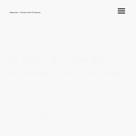
Hokamook - Zwischen Licht & Frequenz
🌿 Ysop – der Atem der
Reinigung und Aufrichtung
🪶 Wesen & Symbolik
Ysop ist die Pflanze der Klarheit.
Still und doch durchdringend wirkt er dort,
wo Unordnung sich im Feld gesammelt hat.
Er wächst auf kargen Böden,
zwischen Stein und Sonne –
ein Zeichen dafür, dass Reinheit nicht aus Fülle entsteht,
sondern aus Ausrichtung.
Sein Wesen ist aufrecht, schlicht und wach.