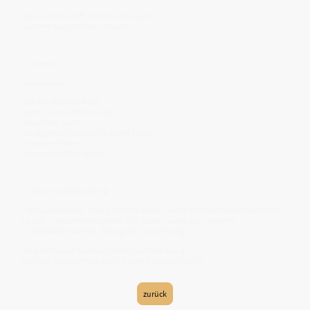
Ysop war nie sanft im Sinne von weich –
sondern klar im Sinne von wahr.
✨ Essenz
Ysop spricht:
„Ich bin der klare Atem,
der dich zurückführt zu dir.
Ich nehme nichts –
ich zeige nur, was nicht bleiben kann.
In meiner Klarheit
erkennst du dich selbst.“
🔗 Resonanzverbindung
– Körperalphabet: [Hals & Stimmbänder – wenn Wahrheit Gestalt annimmt,
Lunge – wenn Freiheit atmen will, Leber – wenn Zorn brennt]
→ Dreiklang: Klarheit · Reinigung · Ausrichtung
Ysop verbindet Ausdruck, Atem und Wandlung –
ein Feld, das Wahrheit durch Klarheit sichtbar macht.
zurück