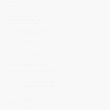
Nicht als Kampf gegen etwas,
sondern als Rückkehr zur eigenen Wahrheit.
Er erinnert dich daran,
dass Klarheit nicht entsteht,
indem du mehr hinzufügst –
sondern indem du loslässt.
Er ist das Symbol des klaren Schnitts –
der Moment, in dem du erkennst:
Das bin ich.
Und das nicht mehr.
📜 Traditionelle Verwendung
Ysop wurde seit der Antike
für Reinigungsrituale verwendet.
In alten Kulturen galt er als heilige Pflanze,
die Räume, Körper und Geist klären konnte.
In rituellen Waschungen, Räucherungen
und als Heilpflanze für Atem und Verdauung
stand er immer für eines:
Reinheit durch Bewusstsein.
Er war die Pflanze der Schwelle –
zwischen Alt und Neu,
zwischen Unklarheit und Wahrheit.