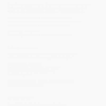
Botanik:
Hyssopus officinalis – Familie der Lippenblütler (Lamiaceae)
Vorkommen:
Mittelmeerraum, trockene Hänge, sonnige Standorte
Wesen:
würzig, klärend, lichtdurchlässig – Pflanze der Reinigung
Ysop ist ein Halbstrauch mit kleinen, intensiven Blüten.
Seine ätherischen Öle tragen eine klare, durchdringende Note,
die seit jeher für Reinigung und Klärung genutzt wird.
Er liebt karge, sonnige Orte –
und bringt genau dort Struktur und Ordnung ins Feld.
🧬 Biologische Kuriosität
Ysop enthält ätherische Öle wie Pinocamphon und Cineol,
die antibakterielle und klärende Eigenschaften zeigen.
Seine Wirkstoffe unterstützen
die Reinigung von Atemwegen und Gewebe –
als würde die Pflanze selbst Wege öffnen,
wo vorher Enge war.
Sein biologisches Wirken spiegelt sein Resonanzprinzip:
Klärung durch Durchlässigkeit.
🔮 Frequenzsymbolik
Ysop steht für das Prinzip der inneren Reinigung.