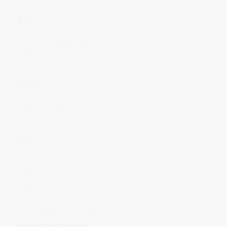
🪴 Resonanzpraxis
– Atme den Duft bewusst ein – klar, direkt, wach
– Nimm einen Moment Stille und spüre, was nicht mehr zu dir gehört
– Stelle dir vor, wie ein klarer Wind durch dein Feld zieht
Frage dich:
Was darf gehen, damit ich wieder klar werde?
Ysop wirkt nicht durch Antworten –
sondern durch Klarheit.
📖 Alte Überlieferung
In alten Schriften heißt es:
„Reinige mich mit Ysop, und ich werde klar.“
Er galt als Pflanze,
die nicht nur den Körper,
sondern auch das Gewissen reinigt.
Man nutzte ihn,
um Übergänge bewusst zu vollziehen –
um Altes zu beenden
und Neuem Raum zu geben.