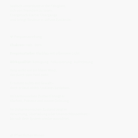
Seelisch unterstützt er die Fähigkeit,
sich von Fremdem zu lösen.
Energetisch klärt er Übergänge
und bringt Struktur in diffuse Zustände.
💎 Frequenzwirkung
Chakren:
Hals · Stirn
Frequenzfarbe:
Klarblau mit silbernem Licht
Wirkqualität:
Reinigung · Fokussierung · Aufrichtung
Ysop wirkt wie ein klarer Wind,
der durch dein Feld zieht.
Er nimmt nichts mit Gewalt –
doch er lässt nichts Unklares bestehen.
Im harmonischen Zustand bringt er
Klarheit, Präsenz und innere Ordnung.
Im disharmonischen Zustand zeigt er
Verwirrung, Überladung oder Unentschlossenheit –
bis sich dein System wieder ausrichtet.
🌿 Pflanzliches Wissen