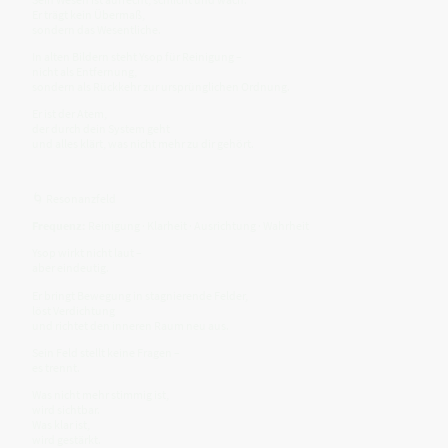
Er trägt kein Übermaß,
sondern das Wesentliche.
In alten Bildern steht Ysop für Reinigung –
nicht als Entfernung,
sondern als Rückkehr zur ursprünglichen Ordnung.
Er ist der Atem,
der durch dein System geht
und alles klärt, was nicht mehr zu dir gehört.
🌀 Resonanzfeld
Frequenz:
Reinigung · Klarheit · Ausrichtung · Wahrheit
Ysop wirkt nicht laut –
aber eindeutig.
Er bringt Bewegung in stagnierende Felder,
löst Verdichtung
und richtet den inneren Raum neu aus.
Sein Feld stellt keine Fragen –
es trennt.
Was nicht mehr stimmig ist,
wird sichtbar.
Was klar ist,
wird gestärkt.