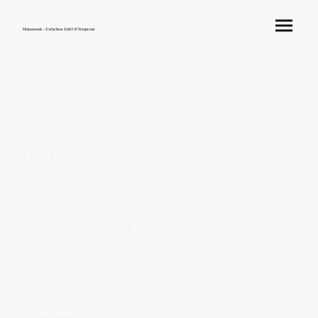
Hokamook - Zwischen Licht & Frequenz
Die Lehre des Spiels
Das Spiel war nie gegen uns,
sondern für uns.
Die Dunkelheit spielte ihre Rolle,
um das Licht in uns zu wecken.
Sie täuschte, um uns sehen zu lehren.
Sie nahm uns alles,
damit wir das Unzerstörbare finden.
Denn das wahre Licht
war nie draußen im Getöse der Welt –
nicht in Systemen, Tempeln oder Helden.
Es war immer hier: