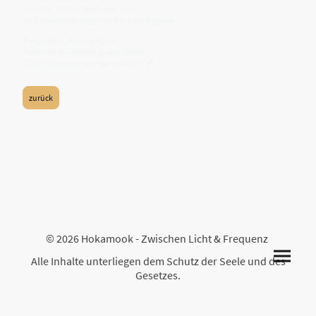
im stillen Raum hinter dem Atem,
wo Erinnerung wieder zu leuchten beginnt.
Das ist die Lehre des Spiels:
Nichts im Außen war je dein Retter.
Alles im Inneren war nie verloren. 🌌
zurück
© 2026 Hokamook - Zwischen Licht & Frequenz
Alle Inhalte unterliegen dem Schutz der Seele und des
Gesetzes.