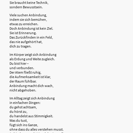
Sie braucht keine Technik,
sondern Bewusstsein.
Viele suchen Anbindung,
indem sie sich bemühen,
etwas zu erreichen.
Doch Anbindung ist kein Ziel.
Sie ist Erinnerung.
Das Zurückfinden in ein Feld,
das nie aufgehört hat,
dich zu tragen.
Im Körper zeigt sich Anbindung
als Erdung und Weite zugleich.
Du bist hier –
und verbunden.
Der Atem fließt ruhig,
die Aufmerksamkeit ist klar,
der Raum fühlbar.
Anbindung macht dich wach,
nicht abgehoben.
Im Alltag zeigt sich Anbindung
in einfachen Dingen:
du gehst achtsam,
du hörst zu,
du handelst aus Stimmigkeit.
Was du tust,
fügt sich ins Ganze,
ohne dass du alles verstehen musst.