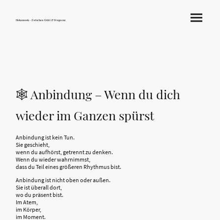
Hokamook - Zwischen Licht & Frequenz
🕸️ Anbindung – Wenn du dich
wieder im Ganzen spürst
Anbindung ist kein Tun.
Sie geschieht,
wenn du aufhörst, getrennt zu denken.
Wenn du wieder wahrnimmst,
dass du Teil eines größeren Rhythmus bist.
Anbindung ist nicht oben oder außen.
Sie ist überall dort,
wo du präsent bist.
Im Atem,
im Körper,
im Moment.