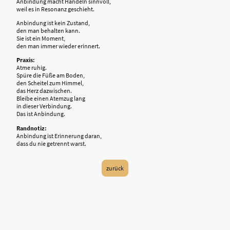
Anbindung macht Handeln sinnvoll,
weil es in Resonanz geschieht.
Anbindung ist kein Zustand,
den man behalten kann.
Sie ist ein Moment,
den man immer wieder erinnert.
Praxis:
Atme ruhig.
Spüre die Füße am Boden,
den Scheitel zum Himmel,
das Herz dazwischen.
Bleibe einen Atemzug lang
in dieser Verbindung.
Das ist Anbindung.
Randnotiz:
Anbindung ist Erinnerung daran,
dass du nie getrennt warst.
zurück