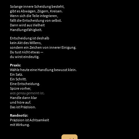
Solange innere Scheidung besteht,
gibt es Abwägen, Zögern, Kreisen.
Wenn sich die Teile integrieren,
fällt die Entscheidung von selbst.
Dann wird aus Vielheit
Handlungsfähigkeit.
Entscheidung ist deshalb
kein Akt des Willens,
sondern ein Zeichen von innerer Einigung.
Du tust nicht etwas —
du wirst eindeutig.
Praxis:
Wähle heute eine Handlung bewusst klein.
Ein Satz.
Ein Schritt.
Eine Entscheidung.
Spüre vorher,
was genau gemeint ist
.
Handle dann klar
und höre auf.
Das ist Präzision.
Randnotiz:
Präzision ist Achtsamkeit
mit Wirkung.