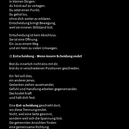
in kleinen Dingen:
du hörst auf zu vertagen.
Du setzt einen Punkt.
Du gehst los,
ohne dich weiter zu erklären.
Entscheidung bringt Bewegung,
weil sie inneren Stillstand löst.
Entscheidung ist kein Abschluss.
Sie ist eine Öffnung.
Ein Ja zu einem Weg
und ein Nein zu vielen Umwegen.
⚖️
Entscheidung – Wenn innere Scheidung endet
Bist du innerlich nicht eins mit dir,
bist du in verschiedenen Positionen geschieden.
Ein Teil will dies,
ein anderer jenes.
Gedanken ziehen auseinander,
Gefühl und Handlung arbeiten gegeneinander.
Das kostet Kraft
und hält dich fest.
Eine
Ent-scheidung
geschieht dort,
wo diese Trennung endet.
Nicht, weil eine Seite gewinnt,
sondern weil sich die Spannung löst.
Die getrennten Ansichten finden
eine gemeinsame Richtung.