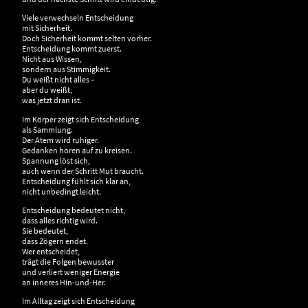
Viele verwechseln Entscheidung
mit Sicherheit.
Doch Sicherheit kommt selten vorher.
Entscheidung kommt zuerst.
Nicht aus Wissen,
sondern aus Stimmigkeit.
Du weißt nicht alles –
aber du weißt,
was jetzt dran ist.
Im Körper zeigt sich Entscheidung
als Sammlung.
Der Atem wird ruhiger.
Gedanken hören auf zu kreisen.
Spannung löst sich,
auch wenn der Schritt Mut braucht.
Entscheidung fühlt sich klar an,
nicht unbedingt leicht.
Entscheidung bedeutet nicht,
dass alles richtig wird.
Sie bedeutet,
dass Zögern endet.
Wer entscheidet,
trägt die Folgen bewusster
und verliert weniger Energie
an inneres Hin-und-Her.
Im Alltag zeigt sich Entscheidung