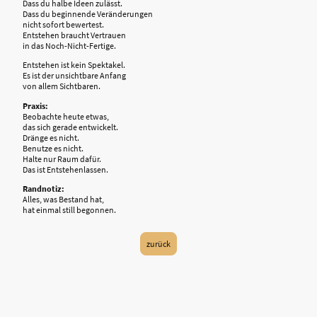
Dass du halbe Ideen zulässt.
Dass du beginnende Veränderungen
nicht sofort bewertest.
Entstehen braucht Vertrauen
in das Noch-Nicht-Fertige.
Entstehen ist kein Spektakel.
Es ist der unsichtbare Anfang
von allem Sichtbaren.
Praxis:
Beobachte heute etwas,
das sich gerade entwickelt.
Dränge es nicht.
Benutze es nicht.
Halte nur Raum dafür.
Das ist Entstehenlassen.
Randnotiz:
Alles, was Bestand hat,
hat einmal still begonnen.
zurück