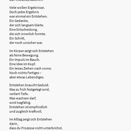
Viele wollen Ergebnisse.
Doch jedes Ergebnis
war einmal ein Entstehen.
Ein Gedanke,
der sich langsam klärte.
Eine Entscheidung,
die sich innerlich formte.
Ein Schritt,
der noch unsicher war.
Im Körper zeigt sich Entstehen
als feine Bewegung.
Ein Impuls im Bauch.
Eine Idee im Kopf.
Ein leises Ziehen nach vorne.
Noch nichts Fertiges –
aber etwas Lebendiges.
Entstehen braucht Geduld.
Was zu früh festgelegt wird,
verliert Tiefe.
Was wachsen darf,
wird tragfähig.
Entstehen ist empfindlich
und zugleich kraftvoll.
Im Alltag zeigt sich Entstehen
darin,
dass du Prozesse nicht unterbrichst.