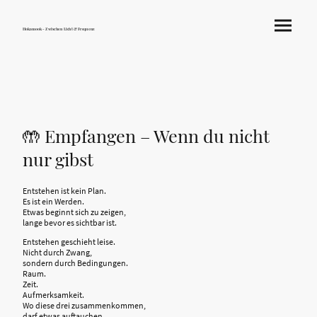
Hokamook - Zwischen Licht & Frequenz
🤲 Empfangen – Wenn du nicht
nur gibst
Entstehen ist kein Plan.
Es ist ein Werden.
Etwas beginnt sich zu zeigen,
lange bevor es sichtbar ist.
Entstehen geschieht leise.
Nicht durch Zwang,
sondern durch Bedingungen.
Raum.
Zeit.
Aufmerksamkeit.
Wo diese drei zusammenkommen,
darf etwas auftauchen.