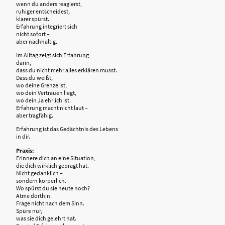
wenn du anders reagierst,
ruhiger entscheidest,
klarer spürst.
Erfahrung integriert sich
nicht sofort –
aber nachhaltig.
Im Alltag zeigt sich Erfahrung
darin,
dass du nicht mehr alles erklären musst.
Dass du weißt,
wo deine Grenze ist,
wo dein Vertrauen liegt,
wo dein Ja ehrlich ist.
Erfahrung macht nicht laut –
aber tragfähig.
Erfahrung ist das Gedächtnis des Lebens
in dir.
Praxis:
Erinnere dich an eine Situation,
die dich wirklich geprägt hat.
Nicht gedanklich –
sondern körperlich.
Wo spürst du sie heute noch?
Atme dorthin.
Frage nicht nach dem Sinn.
Spüre nur,
was sie dich gelehrt hat.