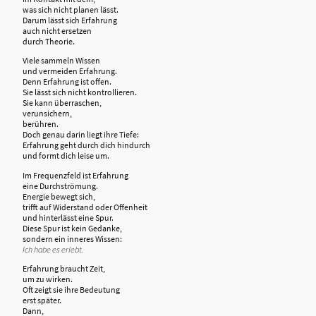
was sich nicht planen lässt.
Darum lässt sich Erfahrung
auch nicht ersetzen
durch Theorie.
Viele sammeln Wissen
und vermeiden Erfahrung.
Denn Erfahrung ist offen.
Sie lässt sich nicht kontrollieren.
Sie kann überraschen,
verunsichern,
berühren.
Doch genau darin liegt ihre Tiefe:
Erfahrung geht durch dich hindurch
und formt dich leise um.
Im Frequenzfeld ist Erfahrung
eine Durchströmung.
Energie bewegt sich,
trifft auf Widerstand oder Offenheit
und hinterlässt eine Spur.
Diese Spur ist kein Gedanke,
sondern ein inneres Wissen:
Ich habe es erlebt.
Erfahrung braucht Zeit,
um zu wirken.
Oft zeigt sie ihre Bedeutung
erst später.
Dann,