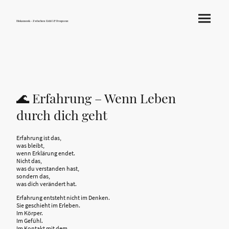
Hokamook - Zwischen Licht & Frequenz
🌊 Erfahrung – Wenn Leben
durch dich geht
Erfahrung ist das,
was bleibt,
wenn Erklärung endet.
Nicht das,
was du verstanden hast,
sondern das,
was dich verändert hat.
Erfahrung entsteht nicht im Denken.
Sie geschieht im Erleben.
Im Körper.
Im Gefühl.
Im Kontakt mit dem,