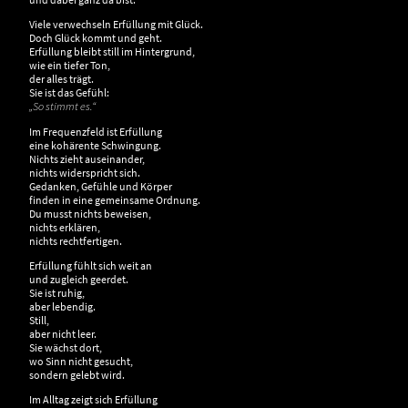
Viele verwechseln Erfüllung mit Glück.
Doch Glück kommt und geht.
Erfüllung bleibt still im Hintergrund,
wie ein tiefer Ton,
der alles trägt.
Sie ist das Gefühl:
„So stimmt es.“
Im Frequenzfeld ist Erfüllung
eine kohärente Schwingung.
Nichts zieht auseinander,
nichts widerspricht sich.
Gedanken, Gefühle und Körper
finden in eine gemeinsame Ordnung.
Du musst nichts beweisen,
nichts erklären,
nichts rechtfertigen.
Erfüllung fühlt sich weit an
und zugleich geerdet.
Sie ist ruhig,
aber lebendig.
Still,
aber nicht leer.
Sie wächst dort,
wo Sinn nicht gesucht,
sondern gelebt wird.
Im Alltag zeigt sich Erfüllung