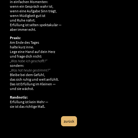
in einfachen Momenten:
wenn ein Gespräch wahr ist,
wenn eine Aufgabe Sinn trägt,
wenn Müdigkeit gut ist
und Ruhe nährt.
Erfüllung ist selten spektakulär —
aber immer echt.
Praxis:
Am Ende des Tages
halte kurz inne.
Lege eine Hand auf dein Herz
und frage dich nicht:
„Was habe ich geschafft?“
sondern:
„Was hat heute gestimmt?“
Bleibe bei dem Gefühl,
das sich ruhig und weit anfühlt.
Das ist Erfüllung im Kleinen —
und sie wächst.
Randnotiz:
Erfüllung ist kein Mehr —
sie ist das richtige Maß.
zurück