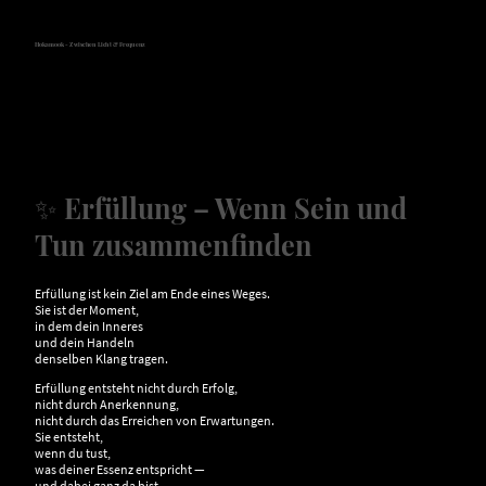
Hokamook - Zwischen Licht & Frequenz
✨
Erfüllung – Wenn Sein und
Tun zusammenfinden
Erfüllung ist kein Ziel am Ende eines Weges.
Sie ist der Moment,
in dem dein Inneres
und dein Handeln
denselben Klang tragen.
Erfüllung entsteht nicht durch Erfolg,
nicht durch Anerkennung,
nicht durch das Erreichen von Erwartungen.
Sie entsteht,
wenn du tust,
was deiner Essenz entspricht —
und dabei ganz da bist.