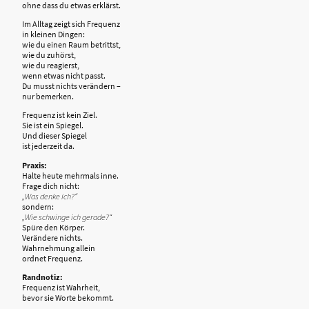
ohne dass du etwas erklärst.
Im Alltag zeigt sich Frequenz
in kleinen Dingen:
wie du einen Raum betrittst,
wie du zuhörst,
wie du reagierst,
wenn etwas nicht passt.
Du musst nichts verändern –
nur bemerken.
Frequenz ist kein Ziel.
Sie ist ein Spiegel.
Und dieser Spiegel
ist jederzeit da.
Praxis:
Halte heute mehrmals inne.
Frage dich nicht:
„Was denke ich?“
sondern:
„Wie schwinge ich gerade?“
Spüre den Körper.
Verändere nichts.
Wahrnehmung allein
ordnet Frequenz.
Randnotiz:
Frequenz ist Wahrheit,
bevor sie Worte bekommt.