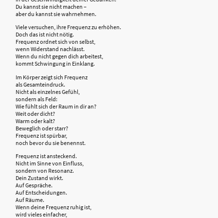
Du kannst sie nicht machen –
aber du kannst sie wahrnehmen.
Viele versuchen, ihre Frequenz zu erhöhen.
Doch das ist nicht nötig.
Frequenz ordnet sich von selbst,
wenn Widerstand nachlässt.
Wenn du nicht gegen dich arbeitest,
kommt Schwingung in Einklang.
Im Körper zeigt sich Frequenz
als Gesamteindruck.
Nicht als einzelnes Gefühl,
sondern als Feld:
Wie fühlt sich der Raum in dir an?
Weit oder dicht?
Warm oder kalt?
Beweglich oder starr?
Frequenz ist spürbar,
noch bevor du sie benennst.
Frequenz ist ansteckend.
Nicht im Sinne von Einfluss,
sondern von Resonanz.
Dein Zustand wirkt.
Auf Gespräche.
Auf Entscheidungen.
Auf Räume.
Wenn deine Frequenz ruhig ist,
wird vieles einfacher,