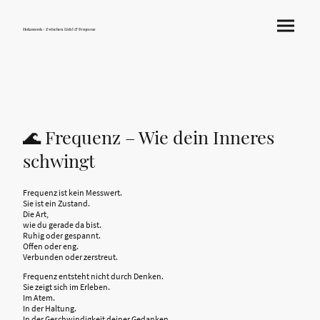
Hokamook - Zwischen Licht & Frequenz
🌊 Frequenz – Wie dein Inneres
schwingt
Frequenz ist kein Messwert.
Sie ist ein Zustand.
Die Art,
wie du gerade da bist.
Ruhig oder gespannt.
Offen oder eng.
Verbunden oder zerstreut.
Frequenz entsteht nicht durch Denken.
Sie zeigt sich im Erleben.
Im Atem.
In der Haltung.
In der Geschwindigkeit deiner Gedanken.