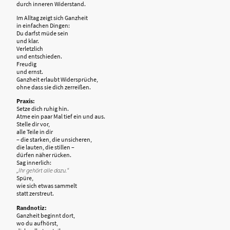
durch inneren Widerstand.
Im Alltag zeigt sich Ganzheit
in einfachen Dingen:
Du darfst müde sein
und klar.
Verletzlich
und entschieden.
Freudig
und ernst.
Ganzheit erlaubt Widersprüche,
ohne dass sie dich zerreißen.
Praxis:
Setze dich ruhig hin.
Atme ein paar Mal tief ein und aus.
Stelle dir vor,
alle Teile in dir
– die starken, die unsicheren,
die lauten, die stillen –
dürfen näher rücken.
Sag innerlich:
„Ihr gehört alle dazu.“
Spüre,
wie sich etwas sammelt
statt zerstreut.
Randnotiz:
Ganzheit beginnt dort,
wo du aufhörst,