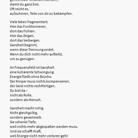
damit du ganz bist.
Oft reicht es,
aufzuhören, Teile von dir zu bekämpfen.
Viele leben fragmentiert:
Hier das Funktionieren,
dort das Fühlen.
Hier das Zeigen,
dort das Verbergen.
Ganzheit beginnt,
wenn diese Trennung endet.
Wenn du dich nicht mehr aufteilst,
um zu genügen.
Im Frequenzfeld ist Ganzheit
eine kohärente Schwingung.
Energie fließt ohne Brüche.
Der Körper muss nichts kompensieren,
der Geist nichts rechtfertigen.
Du bist da –
nicht als Rolle,
sondern als Mensch.
Ganzheit macht ruhig.
Nicht gleichgültig,
sondern gesammelt.
Sie schenkt Tiefe,
weil nichts mehr abgespalten werden muss.
Und sie schafft Kraft,
weil Energie nicht mehr verloren geht