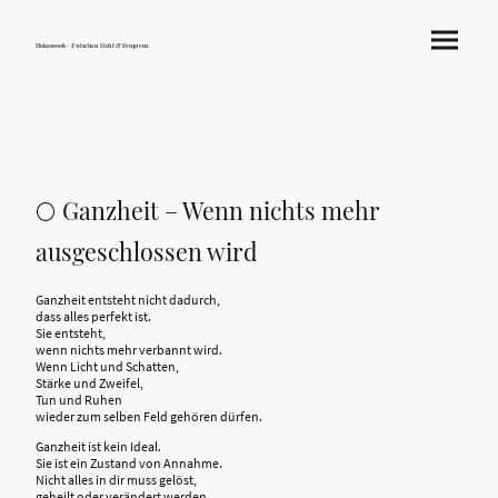
Hokamook - Zwischen Licht & Frequenz
🌕 Ganzheit – Wenn nichts mehr
ausgeschlossen wird
Ganzheit entsteht nicht dadurch,
dass alles perfekt ist.
Sie entsteht,
wenn nichts mehr verbannt wird.
Wenn Licht und Schatten,
Stärke und Zweifel,
Tun und Ruhen
wieder zum selben Feld gehören dürfen.
Ganzheit ist kein Ideal.
Sie ist ein Zustand von Annahme.
Nicht alles in dir muss gelöst,
geheilt oder verändert werden,