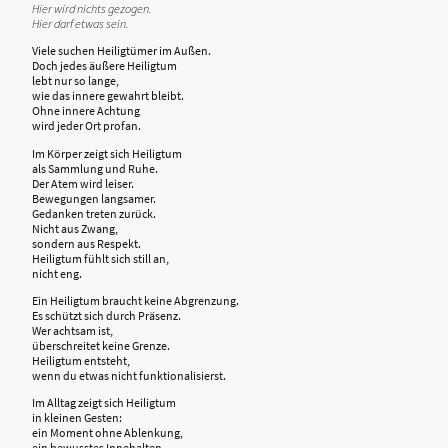
Hier wird nichts gezogen.
Hier darf etwas sein.
Viele suchen Heiligtümer im Außen.
Doch jedes äußere Heiligtum
lebt nur so lange,
wie das innere gewahrt bleibt.
Ohne innere Achtung
wird jeder Ort profan.
Im Körper zeigt sich Heiligtum
als Sammlung und Ruhe.
Der Atem wird leiser.
Bewegungen langsamer.
Gedanken treten zurück.
Nicht aus Zwang,
sondern aus Respekt.
Heiligtum fühlt sich still an,
nicht eng.
Ein Heiligtum braucht keine Abgrenzung.
Es schützt sich durch Präsenz.
Wer achtsam ist,
überschreitet keine Grenze.
Heiligtum entsteht,
wenn du etwas nicht funktionalisierst.
Im Alltag zeigt sich Heiligtum
in kleinen Gesten:
ein Moment ohne Ablenkung,
ein bewusstes Innehalten,