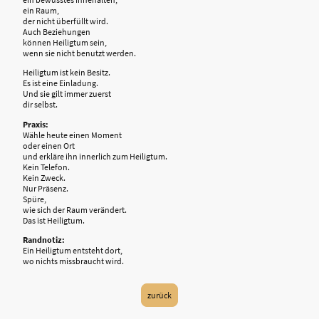
ein Raum,
der nicht überfüllt wird.
Auch Beziehungen
können Heiligtum sein,
wenn sie nicht benutzt werden.
Heiligtum ist kein Besitz.
Es ist eine Einladung.
Und sie gilt immer zuerst
dir selbst.
Praxis:
Wähle heute einen Moment
oder einen Ort
und erkläre ihn innerlich zum Heiligtum.
Kein Telefon.
Kein Zweck.
Nur Präsenz.
Spüre,
wie sich der Raum verändert.
Das ist Heiligtum.
Randnotiz:
Ein Heiligtum entsteht dort,
wo nichts missbraucht wird.
zurück