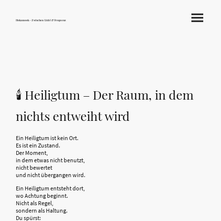
Hokamook - Zwischen Licht & Frequenz
🕯️ Heiligtum – Der Raum, in dem
nichts entweiht wird
Ein Heiligtum ist kein Ort.
Es ist ein Zustand.
Der Moment,
in dem etwas nicht benutzt,
nicht bewertet
und nicht übergangen wird.
Ein Heiligtum entsteht dort,
wo Achtung beginnt.
Nicht als Regel,
sondern als Haltung.
Du spürst: