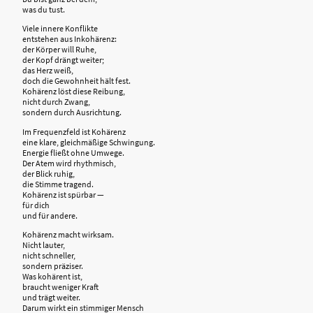
was du tust.
Viele innere Konflikte
entstehen aus Inkohärenz:
der Körper will Ruhe,
der Kopf drängt weiter;
das Herz weiß,
doch die Gewohnheit hält fest.
Kohärenz löst diese Reibung,
nicht durch Zwang,
sondern durch Ausrichtung.
Im Frequenzfeld ist Kohärenz
eine klare, gleichmäßige Schwingung.
Energie fließt ohne Umwege.
Der Atem wird rhythmisch,
der Blick ruhig,
die Stimme tragend.
Kohärenz ist spürbar —
für dich
und für andere.
Kohärenz macht wirksam.
Nicht lauter,
nicht schneller,
sondern präziser.
Was kohärent ist,
braucht weniger Kraft
und trägt weiter.
Darum wirkt ein stimmiger Mensch