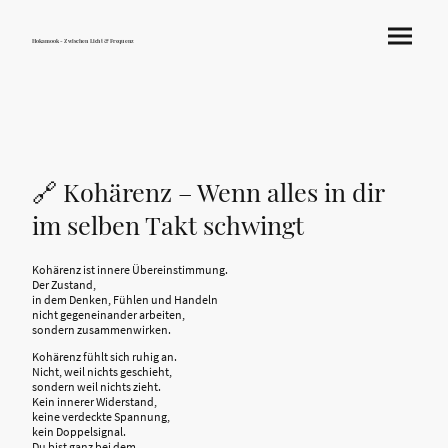
Hokamook - Zwischen Licht & Frequenz
🔗 Kohärenz – Wenn alles in dir
im selben Takt schwingt
Kohärenz ist innere Übereinstimmung.
Der Zustand,
in dem Denken, Fühlen und Handeln
nicht gegeneinander arbeiten,
sondern zusammenwirken.
Kohärenz fühlt sich ruhig an.
Nicht, weil nichts geschieht,
sondern weil nichts zieht.
Kein innerer Widerstand,
keine verdeckte Spannung,
kein Doppelsignal.
Du bist ganz bei dem,