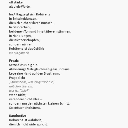
oft stärker
als viele Worte.
Im Alltag zeigt sich Kohärenz
in Entscheidungen,
die sich nicht erklären müssen.
In Gesprächen,
bei denen Ton und Inhalt übereinstimmen.
In Handlungen,
die nicht erschöpfen,
sondern nähren.
Kohärenz ist das Gefühl:
Ich bin ganz da.
Praxis:
Setze dich ruhig hin.
Atme einige Male gleichmäßig ein und aus.
Lege eine Hand auf den Brustraum.
Frage dich:
„Stimmt das, was ich gerade tue,
mit dem überein,
was ich fühle?“
Wenn nicht,
verändere nicht alles —
sondern nur den nächsten kleinen Schritt.
So entsteht Kohärenz.
Randnotiz:
Kohärenz ist Wahrheit,
die sich nicht widerspricht.