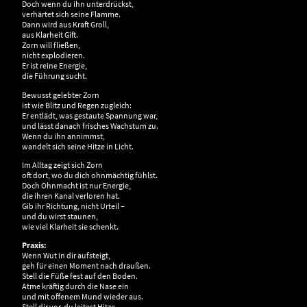
Doch wenn du ihn unterdrückst,
verhärtet sich seine Flamme.
Dann wird aus Kraft Groll,
aus Klarheit Gift.
Zorn will fließen,
nicht explodieren.
Er ist reine Energie,
die Führung sucht.
Bewusst gelebter Zorn
ist wie Blitz und Regen zugleich:
Er entlädt, was gestaute Spannung war,
und lässt danach frisches Wachstum zu.
Wenn du ihn annimmst,
wandelt sich seine Hitze in Licht.
Im Alltag zeigt sich Zorn
oft dort, wo du dich ohnmächtig fühlst.
Doch Ohnmacht ist nur Energie,
die ihren Kanal verloren hat.
Gib ihr Richtung, nicht Urteil –
und du wirst staunen,
wie viel Klarheit sie schenkt.
Praxis:
Wenn Wut in dir aufsteigt,
geh für einen Moment nach draußen.
Stell die Füße fest auf den Boden.
Atme kräftig durch die Nase ein
und mit offenem Mund wieder aus.
Stell dir vor, du leitest Hitze