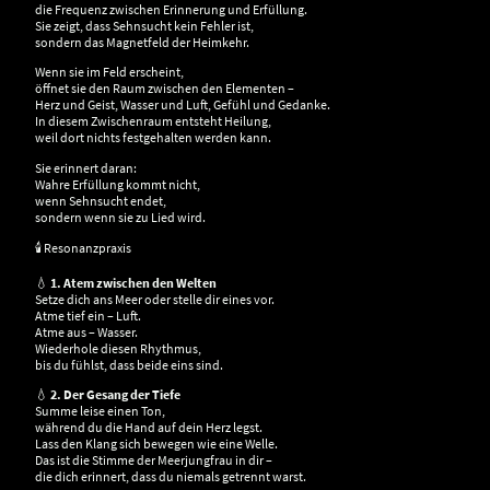
die Frequenz zwischen Erinnerung und Erfüllung.
Sie zeigt, dass Sehnsucht kein Fehler ist,
sondern das Magnetfeld der Heimkehr.
Wenn sie im Feld erscheint,
öffnet sie den Raum zwischen den Elementen –
Herz und Geist, Wasser und Luft, Gefühl und Gedanke.
In diesem Zwischenraum entsteht Heilung,
weil dort nichts festgehalten werden kann.
Sie erinnert daran:
Wahre Erfüllung kommt nicht,
wenn Sehnsucht endet,
sondern wenn sie zu Lied wird.
🕯 Resonanzpraxis
💧
1. Atem zwischen den Welten
Setze dich ans Meer oder stelle dir eines vor.
Atme tief ein – Luft.
Atme aus – Wasser.
Wiederhole diesen Rhythmus,
bis du fühlst, dass beide eins sind.
💧
2. Der Gesang der Tiefe
Summe leise einen Ton,
während du die Hand auf dein Herz legst.
Lass den Klang sich bewegen wie eine Welle.
Das ist die Stimme der Meerjungfrau in dir –
die dich erinnert, dass du niemals getrennt warst.