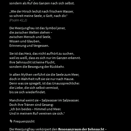
sondern als Ruf des Ganzen nach sich selbst.
„Wie der Hirsch lechzt nach frischem Wasser,
so schreit meine Seele, o Gott, nach dir.“
(Psalm 42,2)
Die Meerjungfrau ist das Symbol jener,
die zwischen Welten stehen –
zwischen Mensch und Seele,
Wissen und Glauben,
Erinnerung und Vergessen.
Sie ist das Herz, das nicht aufhört zu suchen,
weil es weiß, dass es sich nur im Ganzen erkennt.
Ihre Sehnsucht ist keine Flucht,
sondern die Bewegung der Rückkehr.
In alten Mythen verführt sie die Seele zum Meer,
doch in Wahrheit ruft sie sie nur nach Hause.
Denn was sie spiegelt, ist das Unaussprechliche:
die Liebe, die sich selbst vermisst,
bis sie sich wiederfindet.
Manchmal weint sie – Salzwasser im Salzwasser.
Doch ihre Tränen sind Gesang:
„Ich bin beides – Himmel und Meer.
Und in meinem Ruf vereinen sie sich.“
🌀 Frequenzsicht
Die Meerjungfrau verkörpert den
Resonanzraum der Sehnsucht
–