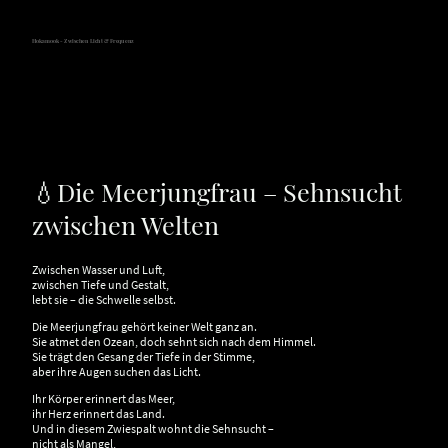
Hokamook - Zwischen Licht & Frequenz
💧Die Meerjungfrau – Sehnsucht
zwischen Welten
Zwischen Wasser und Luft,
zwischen Tiefe und Gestalt,
lebt sie – die Schwelle selbst.
Die Meerjungfrau gehört keiner Welt ganz an.
Sie atmet den Ozean, doch sehnt sich nach dem Himmel.
Sie trägt den Gesang der Tiefe in der Stimme,
aber ihre Augen suchen das Licht.
Ihr Körper erinnert das Meer,
ihr Herz erinnert das Land.
Und in diesem Zwiespalt wohnt die Sehnsucht –
nicht als Mangel,