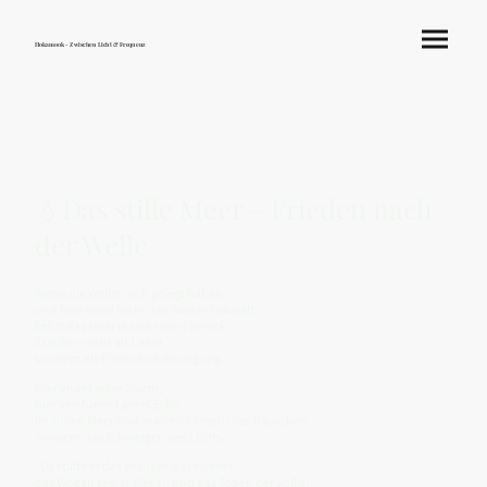
Hokamook - Zwischen Licht & Frequenz
💧Das stille Meer – Frieden nach
der Welle
Wenn die Wellen sich gelegt haben
und kein Wind mehr das Wasser kräuselt,
kehrt das Meer in sich selbst zurück.
Es ruht – nicht als Leere,
sondern als Fülle ohne Bewegung.
Hier endet jeder Sturm,
hier verstummt jedes Echo.
Im stillen Meer hört man nicht mehr das Rauschen,
sondern das Schweigen des Lichts.
„Da stillte er das Brausen des Meeres,
das Wogen seiner Wellen und das Toben der Völker.“