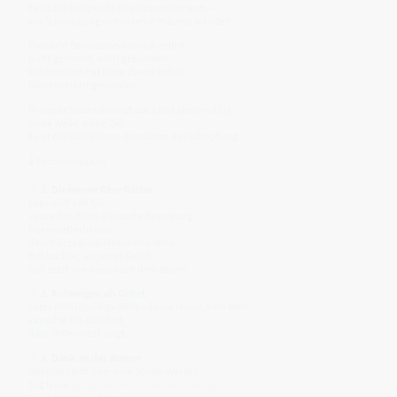
Es ist der Nullpunkt des Wasserelements –
wo Schwingung sich in reine Präsenz wandelt.
Hier ruht Bewusstsein in sich selbst,
nicht getrennt, nicht gebunden.
Die Emotion hat ihren Zweck erfüllt:
Erkenntnis ist geworden.
In dieser Stille schwingt das Licht gleichmäßig,
ohne Welle, ohne Ziel.
Es ist die Rückkehr in den Urton der Schöpfung.
🕯 Resonanzpraxis
💧
1. Die innere Oberfläche
Lege dich still hin,
spüre den Atem als sanfte Bewegung.
Dann stelle dir vor,
dein Herz sei ein Meer ohne Wind.
Beobachte, wie jedes Gefühl
sich setzt wie Sand nach dem Sturm.
💧
2. Schweigen als Gebet
Setze dich in völlige Stille – keine Musik, kein Wort.
Lausche, bis du hörst,
dass Stille selbst singt.
💧
3. Dank an das Wasser
Streiche sanft über eine Schale Wasser.
Sag leise:
„Ich danke dir, dass du alles getragen hast.“