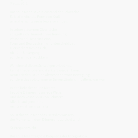
(Psalm 65,8)
Das stille Meer ist kein Zustand der Schwäche.
Es ist die höchste Form von Kraft –
jene, die nichts mehr beweisen muss.
In seiner gläsernen Oberfläche
spiegelt sich Himmel ohne Trennung.
Wasser und Licht sind eins,
Form und Bewusstsein ununterscheidbar.
Hier verliert sich das Ich,
nicht im Untergang,
sondern in der Rückkehr.
Wer einmal dieses Schweigen erlebt hat,
kennt Frieden, der nicht erklärt werden kann.
Denn Frieden ist keine Abwesenheit von Bewegung,
sondern das vollkommene Einverständnis mit allem, was war.
In der Tiefe des stillen Meeres
liegt die Erinnerung an jede Welle,
und doch keine Spur von Schmerz.
Alles ist aufgenommen,
nichts wird mehr gehalten.
So ist das stille Meer das Herz des Wassers –
der Moment, in dem Erinnerung zu Licht wird.
🌀 Frequenzsicht
Das stille Meer trägt die
Frequenz der Integration
.