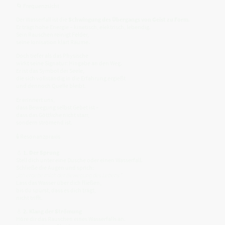
🌀 Frequenzsicht
Der Wasserfall ist die
Schwingung des Übergangs von Geist zu Form
.
Er trägt hohe Energie – kinetisch, elektrisch, lebendig.
Sein Rauschen reinigt Felder,
seine Ionisation klärt Räume.
Doch tiefer als das Physische
wirkt seine Signatur: Hingabe an den Weg.
Er ist das Symbol der Seele,
die sich vollständig in die Erfahrung ergießt
und dennoch Quelle bleibt.
Er erinnert uns,
dass Bewegung selbst Gebet ist –
dass das Göttliche nicht starr,
sondern strömend ist.
🕯 Resonanzpraxis
💧
1. Der Sprung
Stell dich unter eine Dusche oder einen Wasserfall.
Schließe die Augen und sprich:
„Ich ergebe mich der Bewegung des Lebens.“
Lass das Wasser über dich fließen,
bis du spürst, dass es dich trägt,
nicht trifft.
💧
2. Klang der Strömung
Höre dir das Rauschen eines Wasserfalls an.