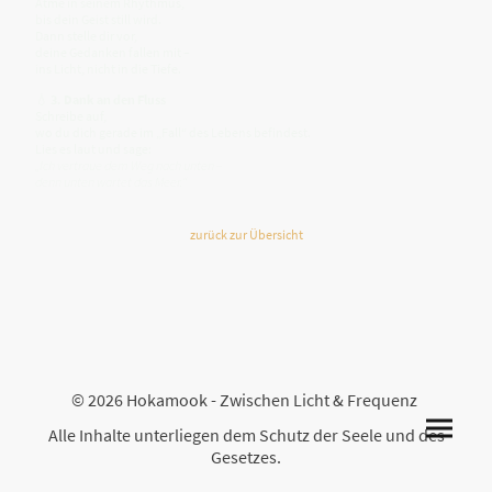
Atme in seinem Rhythmus,
bis dein Geist still wird.
Dann stelle dir vor,
deine Gedanken fallen mit –
ins Licht, nicht in die Tiefe.
💧
3. Dank an den Fluss
Schreibe auf,
wo du dich gerade im „Fall“ des Lebens befindest.
Lies es laut und sage:
„Ich vertraue dem Weg nach unten –
denn unten wartet das Meer.“
zurück zur Übersicht
© 2026 Hokamook - Zwischen Licht & Frequenz
Alle Inhalte unterliegen dem Schutz der Seele und des
Gesetzes.