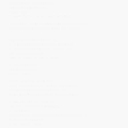
vergisst es den Ursprung nicht.
Es trägt ihn in jeder Welle,
in jeder Gischt,
in jedem Tropfen, der auf Felsen zerspringt.
„Tief ruft dem Tiefen beim Rauschen deiner Wasserfälle;
alle deine Wogen und Wellen gehen über mich hin.“
(Psalm 42,8)
Der Wasserfall ist keine Trennung –
er ist die Rückkehr des Flusses zur Bewegung.
Er verkörpert Hingabe in ihrer reinsten Form:
der Mut, sich loszulassen,
ohne zu wissen, wo man aufkommt.
So wird Fall zu Tanz,
Kraft zu Schönheit,
Laut zu Gebet.
Wer vor einem Wasserfall steht,
spürt, dass dort Himmel und Erde sich umarmen.
Dass Aufstieg und Abstieg dasselbe sind –
ein ewiger Kreislauf aus Geben und Empfangen.
In seiner Gischt löst sich das Ich,
und alles, was bleibt, ist Bewegung.
So lehrt er uns,
dass das Leben selbst der Sprung des Bewusstseins ist
in den Körper, in die Zeit,
in die Liebe zur Materie.