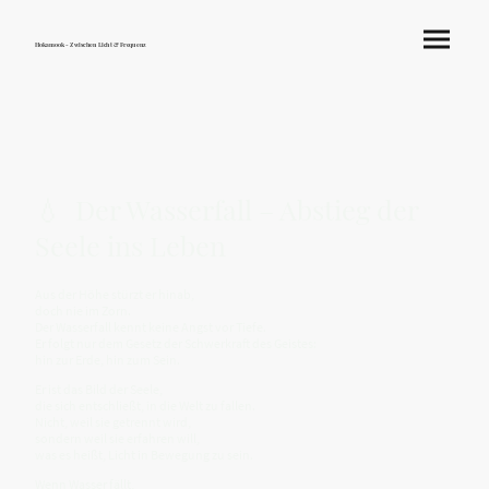
Hokamook - Zwischen Licht & Frequenz
💧 Der Wasserfall – Abstieg der
Seele ins Leben
Aus der Höhe stürzt er hinab,
doch nie im Zorn.
Der Wasserfall kennt keine Angst vor Tiefe.
Er folgt nur dem Gesetz der Schwerkraft des Geistes:
hin zur Erde, hin zum Sein.
Er ist das Bild der Seele,
die sich entschließt, in die Welt zu fallen.
Nicht, weil sie getrennt wird,
sondern weil sie erfahren will,
was es heißt, Licht in Bewegung zu sein.
Wenn Wasser fällt,