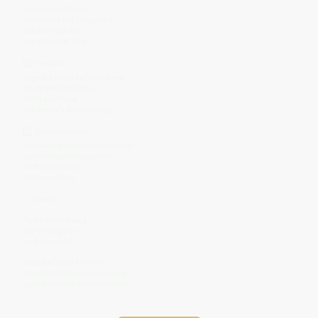
Setze dich still hin.
Höre nicht auf Geräusche –
sondern auf das,
was darunter liegt.
2️⃣ Herzton
Lege die Hand auf dein Herz.
Spüre den Rhythmus.
Nicht als Schlag –
sondern als Schwingung.
3️⃣ Zwischenraum
Beobachte heute die Momente
zwischen zwei Gedanken.
Nicht festhalten.
Nur bemerken.
✨ Essenz
Nada ist der Klang,
der nie begann
und nie endet.
Er ist das feine Erinnern,
dass das Feld immer schwingt –
auch wenn wir es nicht hören.