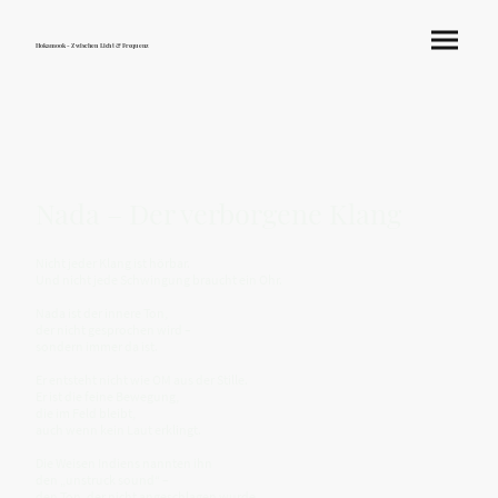
Hokamook - Zwischen Licht & Frequenz
Nada – Der verborgene Klang
Nicht jeder Klang ist hörbar.
Und nicht jede Schwingung braucht ein Ohr.
Nada ist der innere Ton,
der nicht gesprochen wird –
sondern immer da ist.
Er entsteht nicht wie OM aus der Stille.
Er ist die feine Bewegung,
die im Feld bleibt,
auch wenn kein Laut erklingt.
Die Weisen Indiens nannten ihn
den „unstruck sound“ –
den Ton, der nicht angeschlagen wurde.