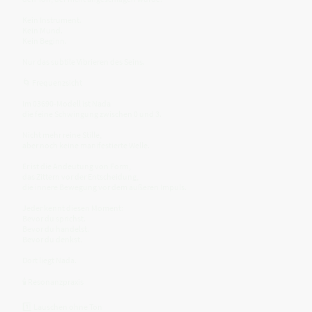
Kein Instrument.
Kein Mund.
Kein Beginn.
Nur das subtile Vibrieren des Seins.
🌀 Frequenzsicht
Im 03690-Modell ist Nada
die feine Schwingung zwischen 0 und 3.
Nicht mehr reine Stille,
aber noch keine manifestierte Welle.
Er ist die Andeutung von Form,
das Zittern vor der Entscheidung,
die innere Bewegung vor dem äußeren Impuls.
Jeder kennt diesen Moment:
Bevor du sprichst.
Bevor du handelst.
Bevor du denkst.
Dort liegt Nada.
🕯 Resonanzpraxis
1️⃣ Lauschen ohne Ton