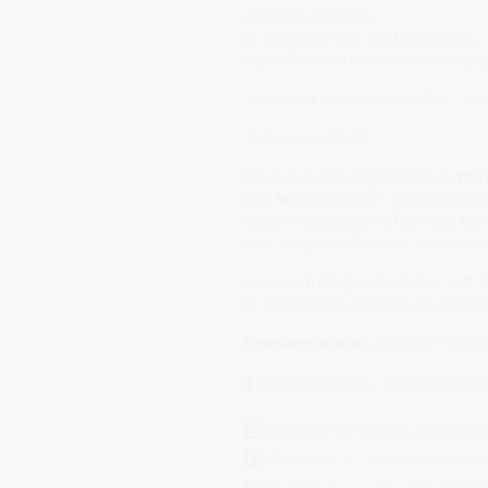
sondern versteht.
Er lehrt: Nur wer Abstand findet,
sieht die Wahrheit ohne Schmerz
„Erneuert sich wie der Adler – du
🌀 Frequenzsicht
Der Adler schwingt zwischen
741 
und
963 Hz
(Krone – Einssein und
Diese Frequenzen öffnen das kla
das „Auge des Geistes“, das Unte
In seinem Flug verbindet er Luft (
Er bringt Licht dorthin, wo Dunk
Frequenzformel:
Abstand × Bewus
🕯 Resonanzpraxis – Weitblickate
1️⃣ Schließe die Augen, richte dei
2️⃣ Einatmen → „Ich erhebe mich