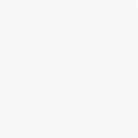
3️⃣ Ausatmen → „Ich sehe mit de
4️⃣ Wiederhole neun Atemzyklen –
Wenn dein Blick sanft wird und de
fliegt der Adler bereits in dir.