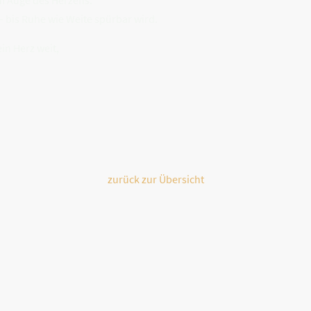
m Auge des Herzens.“
 bis Ruhe wie Weite spürbar wird.
in Herz weit,
zurück zur Übersicht