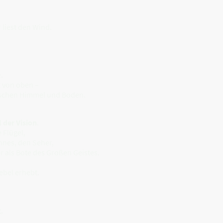
r liest den Wind.
.
 von oben –
wischen Himmel und Boden.
 der Vision
.
 Flügel,
nnes, den Seher,
er als Bote des Großen Geistes.
ebel erhebt.
,