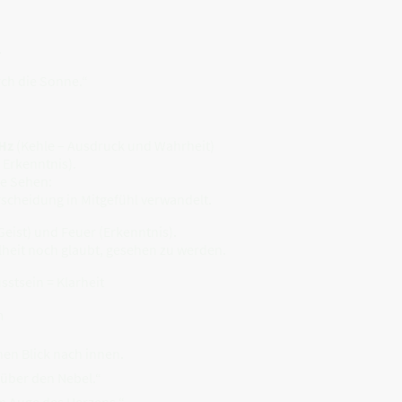
.
rch die Sonne.“
Hz
(Kehle – Ausdruck und Wahrheit)
 Erkenntnis).
re Sehen:
rscheidung in Mitgefühl verwandelt.
Geist) und Feuer (Erkenntnis).
elheit noch glaubt, gesehen zu werden.
stsein = Klarheit
m
nen Blick nach innen.
 über den Nebel.“