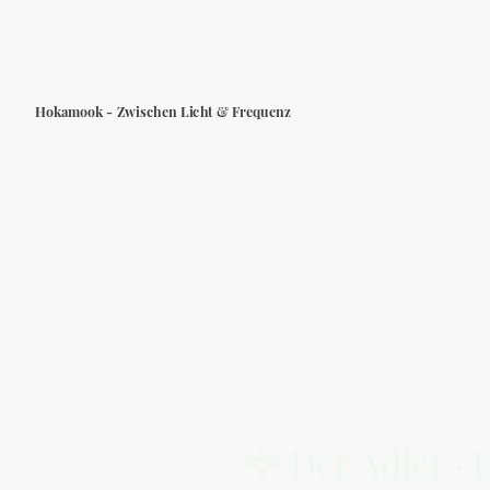
Hokamook - Zwischen Licht & Frequenz
🦅 Der Adler · 