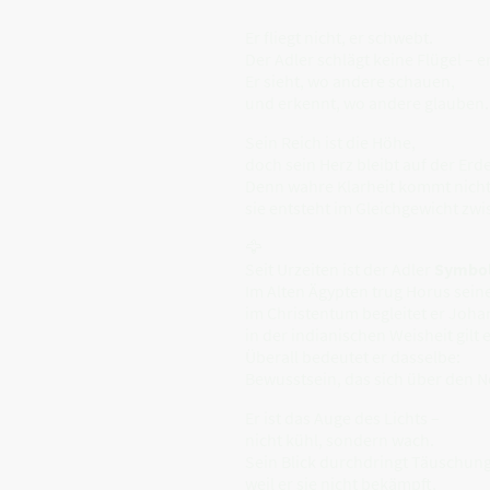
Er fliegt nicht, er schwebt.
Der Adler schlägt keine Flügel – e
Er sieht, wo andere schauen,
und erkennt, wo andere glauben.
Sein Reich ist die Höhe,
doch sein Herz bleibt auf der Erde
Denn wahre Klarheit kommt nicht
sie entsteht im Gleichgewicht z
🦅
Seit Urzeiten ist der Adler
Symbol
Im Alten Ägypten trug Horus seine
im Christentum begleitet er Joha
in der indianischen Weisheit gilt 
Überall bedeutet er dasselbe:
Bewusstsein, das sich über den N
Er ist das Auge des Lichts –
nicht kühl, sondern wach.
Sein Blick durchdringt Täuschung
weil er sie nicht bekämpft,