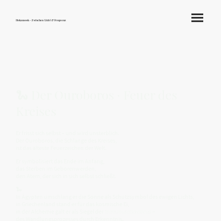
Hokamook - Zwischen Licht & Frequenz
🐍 Der Ouroboros · Feuer des
Kreises
Er frisst sich selbst – und wird unsterblich.
Der Ouroboros, die Schlange des Kreises,
ist das älteste Feuerzeichen der Welt.
Er symbolisiert das Ende im Anfang,
das Sterben im Geborenwerden,
den Atem, der sich in sich selbst schließt.
🐍
In Ägypten umschlang er die Sonne als Schutzsymbol des ewigen Lichts,
in Griechenland stand er für das kosmische Ei,
in der Alchemie galt er als Siegel der
transmutatio circuli
–
des Wandlungsprozesses durch Erkenntnis.