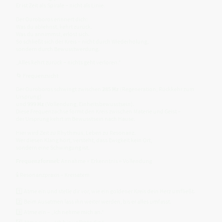
Er ist Zeit als Spirale – nicht als Linie.
Der Ouroboros erinnert dich:
Was du ablehnst, kehrt zurück.
Was du annimmst, erlöst sich.
So schließt sich der Kreis – nicht durch Wiederholung,
sondern durch Bewusstwerdung.
„Alles kehrt zurück – nichts geht verloren.“
🌀 Frequenzsicht
Der Ouroboros schwingt zwischen
285 Hz
(Regeneration, Rückkehr zum
Ursprung)
und
999 Hz
(Vollendung, Einheitsbewusstsein).
Diese Frequenzachse formt den Kreis zwischen Materie und Geist –
der Ursprung kehrt im Bewusstsein nach Hause.
Hier wird Zeit zu Rhythmus, Leben zu Resonanz.
Wer diesen Klang hört, versteht, dass Ewigkeit kein Ort,
sondern eine Schwingung ist.
Frequenzformel:
Annahme × Erkenntnis = Vollendung
🕯 Resonanzpraxis – Kreisatem
1️⃣ Atme ein und stelle dir vor, wie ein goldener Kreis dein Herz umfließt.
2️⃣ Beim Ausatmen lass ihn weiter werden, bis er alles umfasst.
3️⃣ Atme ein – „Ich nehme mich an.“