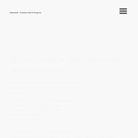
Hokamook - Zwischen Licht & Frequenz
🦋 Der Schmetterling · Feuer der
Metamorphose
Kein Wesen verkörpert Wandlung so leise wie er.
Was einst kroch, löst sich in Licht auf –
und fliegt.
Der Schmetterling ist das sanfte Antlitz des Feuers:
Er verbrennt nicht – er verwandelt.
In seinem Kokon stirbt die Form,
doch nicht das Leben.
Die Raupe zerfällt, um sich selbst zu finden.
🦋
Seit Urzeiten steht er als
Symbol der Seele
.
In Griechenland nannte man ihn
Psyche
– Atem, Geist, Schmetterling.