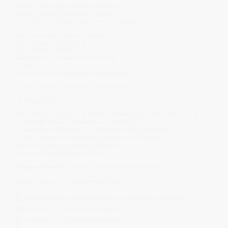
Bei den Maya trägt er das Feuer der Sonne,
bei den Ägyptern das goldene Kleid des Ka.
Er erscheint, wo Bewusstsein seine Haut ablegt.
Die Natur kennt keinen schnelleren Tod,
keine stillere Auferstehung.
Seine Flügel sind Seiten aus Licht,
geschrieben in Mustern der Erinnerung.
Er lehrt:
Verlust ist nur die Sprache der Verwandlung.
„Strukturverlust ist Vorbereitung für den Flug.“
🌀 Frequenzsicht
Der Schmetterling schwingt zwischen
639 Hz
(Herz – Liebe, Verbindung)
und
963 Hz
(Krone – Einheit, Bewusstseinsflug).
Er wandelt die Zellstruktur – vom Dichten zum Durchlässigen.
In dieser Frequenz verschmelzen Erdung und Lichtkörper.
Die DNA erinnert sich an ihre Leichtigkeit;
Form wird Klang, Materie wird Tanz.
Frequenzformel:
Loslassen × Vertrauen = Verwandlung
🕯 Resonanzpraxis – Flügelatem der Wandlung
1️⃣ Lege die Hände hinter den Rücken, spüre deine Schulterblätter.
2️⃣ Einatmen → „Ich öffne meine Flügel.“
3️⃣ Ausatmen → „Ich lasse die alte Haut los.“